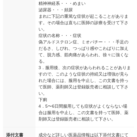
精神神経系・・・めまい
泌尿器・・・頻尿
まれに下記の重篤な症状が起こることがありま
す。その場合は直ちに医師の診療を受けて下さ
い。
症状の名称・・・症状
偽アルドステロン症、ミオパチー・・・手足の
だるさ、しびれ、つっぱり感やこわばりに加え
て、脱力感、筋肉痛があらわれ、徐々に強くな
る。
3．服用後、次の症状があらわれることがありま
すので、このような症状の持続又は増強が見ら
れた場合には、服用を中止し、この文書を持っ
て医師、薬剤師又は登録販売者に相談して下さ
い。
下痢
4．5〜6日間服用しても症状がよくならない場
合は服用を中止し、この文書を持って医師、薬
剤師又は登録販売者に相談して下さい。
添付文書
成分など詳しい医薬品情報は以下添付文書にて