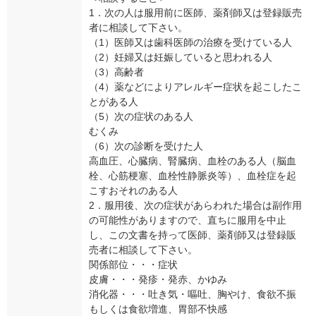
1．次の人は服用前に医師、薬剤師又は登録販売
者に相談して下さい。
（1）医師又は歯科医師の治療を受けている人
（2）妊婦又は妊娠していると思われる人
（3）高齢者
（4）薬などによりアレルギー症状を起こしたこ
とがある人
（5）次の症状のある人
むくみ
（6）次の診断を受けた人
高血圧、心臓病、腎臓病、血栓のある人（脳血
栓、心筋梗塞、血栓性静脈炎等）、血栓症を起
こすおそれのある人
2．服用後、次の症状があらわれた場合は副作用
の可能性がありますので、直ちに服用を中止
し、この文書を持って医師、薬剤師又は登録販
売者に相談して下さい。
関係部位・・・症状
皮膚・・・発疹・発赤、かゆみ
消化器・・・吐き気・嘔吐、胸やけ、食欲不振
もしくは食欲増進、胃部不快感