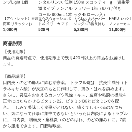
【アウトレット】谷川
マウスウォッシュ ボ
トイレットペーパー
HAKU（ハク
商事 リラックマお名
トル クリニカ アドバ
シングル 3倍長持ち 6
ノフォーカス
前スタンプLight 1個
1,090
ンテージ デンタルリ
528
ロール 150m スコッ
5,280
5ｇ 資生堂
11,000
円
円
円
円
ンス 低刺激タイプ ノ
ティフラワー 1箱（8
付き
ンアルコール 900mL
パック48ロール入）
商品説明
1本 ライオン
（イチオシ）
【使用期限】

商品の発送時点で、使用期限まで残り420日以上の商品をお届けし
ます。

【商品説明】

口内炎・のどの痛みに飲む治療薬。 トラフル錠は、抗炎症成分（ト
ラネキサム酸）が炎症のもとに作用して、痛み・はれを鎮めます。
さらに、炎症をおさえるカンゾウ乾燥エキス、皮膚や粘膜の機能を
正常にはたらかせるビタミンB2、ビタミンB6とビタミンCを配
合。　しみて美味しく食事がとれない、痛くてしゃべるのがつら
い、気になって仕事に集中できない といった口内炎によるトラブル
に。 口内炎、咽頭炎・扁桃炎（のどのはれ、のどの痛み）に。7歳
から服用できます。口腔咽喉薬。