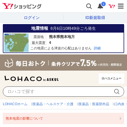
i
ログイン
ID新規取得
地震情報
8月6日10時49分
ごろ発生
熊本県熊本地方
震源地
4
最大震度
この地震による津波の心配はありません
詳細
ロハコメニュー
LOHACOホーム
医薬品・ヘルスケア・介護
医薬品・医薬部外品
口内炎
熊本地震の影響について