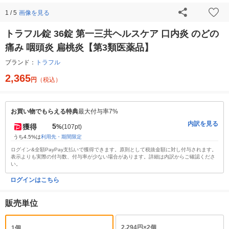
画像を見る
1 / 5
トラフル錠 36錠 第一三共ヘルスケア 口内炎 のどの
痛み 咽頭炎 扁桃炎【第3類医薬品】
ブランド：
トラフル
2,365
円
（税込）
お買い物でもらえる特典
最大付与率7%
内訳を見る
5
獲得
%
(107pt)
うち4.5%は
利用先・期間限定
ログイン&全額PayPay支払いで獲得できます。原則として税抜金額に対し付与されます。
表示よりも実際の付与数、付与率が少ない場合があります。詳細は内訳からご確認くださ
い。
ログインはこちら
販売単位
2,294円×2個
1個