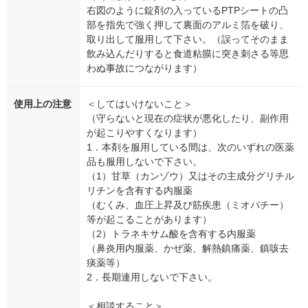
右図のように錠剤の入っているPTPシートの凸
部を指先で強く押して裏面のアルミ箔を破り、
取り出して服用して下さい。（誤ってそのまま
飲み込んだりすると食道粘膜に突き刺さる等思
わぬ事故につながります）
使用上の注意
＜してはいけないこと＞
（守らないと現在の症状が悪化したり、副作用
が起こりやすくなります）
1．本剤を服用している間は、次のいずれの医薬
品も服用しないで下さい。
（1）甘草（カンゾウ）又はその主成分グリチル
リチンを含有する内服薬
（むくみ、血圧上昇及び筋疾患（ミオパチー）
等が起こることがあります）
（2）トラネキサム酸を含有する内服薬
（鼻炎用内服薬、かぜ薬、解熱鎮痛薬、鎮咳去
痰薬等）
2．長期連用しないで下さい。
＜相談すること＞