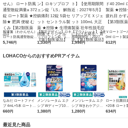
和漢箋（わかんせん）
【限定デザイン】ロキ
【アウトレット】【使
Ｖロートゴール
ロート防風通聖散錠満
ソプロフェン錠「L
用期限間近：2027年5
0ml ロート製
量a 372錠 ロート製薬
5,746
S」 解熱鎮痛剤 12錠
1,330
月】リアップＥＸジェ
1,998
除★ 目薬 疲れ
612
円
円
円
円
★控除★ 肥満 便秘 む
5袋セット セントラル
ット 100mL 大正製薬
み目【第3類
くみ【第2類医薬品】
製薬 ★控除★ 生理痛
壮年性脱毛症における
LOHACOからのおすすめPRアイテム
頭痛 オリジナル【第1
発毛・育毛【第1類医
類医薬品】
薬品】
なみだ ロートファイ
メンソレータム エク
メンソレータム エク
ロート抗菌目薬i 
ブ 4mL×5本 ロート製
シブ Wディープ10ク
シブ Wきわケアジェ
×20本 ロート
薬 目薬 乾き目 疲れ目
660
リーム ロート製薬★
1,380
ル 15g ロート製薬 ★
1,280
薬 ものもらい
634
円
円
円
円
【第3類医薬品】
控除★ 塗り薬 水虫治
控除★ 塗り薬 爪周り
使い切り 目の
療薬 せっけんの香り
の水虫治療薬【指定第
（イチオシ）
最近見た商品
（イチオシ）【指定第
2類医薬品】
医薬品】