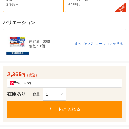
4,588円
2,365円
お得
バリエーション
内容量：
36錠
すべてのバリエーションを見る
個数：
1個
2,365
円
（税込）
5
%
(107pt)
在庫あり
1
数量
カートに入れる