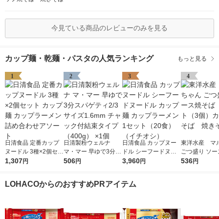
今見ている商品のレビューのみを見る
カップ麺・乾麺・パスタの人気ランキング
もっと見る
1
2
3
4
日清食品 定番カップ
日清製粉ウェルナ
日清食品 カップヌー
東洋水産 マ
ヌードル 3種×2個セッ
マ・マー 早ゆで3分ス
ドル シーフードヌー
ごつ盛り ソー
ト カップ麺 カップラ
1,307
パゲティ2/3サイズ1.6
506
ドル カップ麺 カップ
3,960
ば 1セット（
536
円
円
円
円
ーメン 詰め合わせア
mm チャック付結束タ
ラーメン 1セット（20
カップ焼そば
ソート
イプ （400g） ×1個
食）（イチオシ）
ば
LOHACOからのおすすめPRアイテム