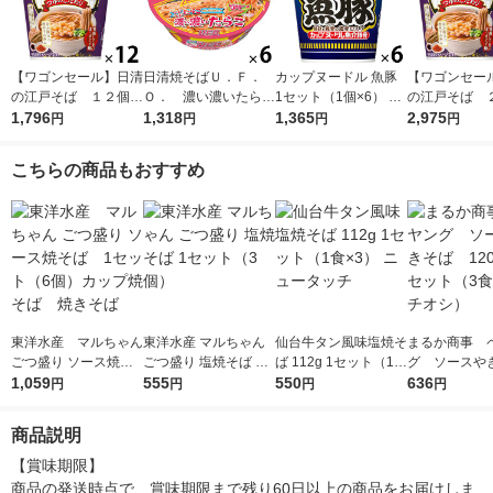
【ワゴンセール】日清
日清焼そばＵ．Ｆ．
カップヌードル 魚豚
【ワゴンセー
の江戸そば １２個
Ｏ． 濃い濃いたらこ
1セット（1個×6） 日
の江戸そば
日清食品
1,796
6個 日清食品
1,318
清食品
1,365
日清食品
2,975
円
円
円
円
こちらの商品もおすすめ
東洋水産 マルちゃん
東洋水産 マルちゃん
仙台牛タン風味塩焼そ
まるか商事 
ごつ盛り ソース焼そ
ごつ盛り 塩焼そば 1
ば 112g 1セット（1食
グ ソース
ば 1セット（6個）
1,059
セット（3個）
555
×3） ニュータッチ
550
120g 1セッ
636
円
円
円
円
カップ焼そば 焼きそ
食）（イチオ
ば
商品説明
【賞味期限】

商品の発送時点で、賞味期限まで残り60日以上の商品をお届けしま