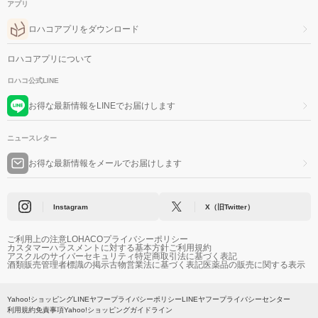
アプリ
ロハコアプリをダウンロード
ロハコアプリについて
ロハコ公式LINE
お得な最新情報をLINEでお届けします
ニュースレター
お得な最新情報をメールでお届けします
Instagram
X（旧Twitter）
ご利用上の注意
LOHACOプライバシーポリシー
カスタマーハラスメントに対する基本方針
ご利用規約
アスクルのサイバーセキュリティ
特定商取引法に基づく表記
酒類販売管理者標識の掲示
古物営業法に基づく表記
医薬品の販売に関する表示
Yahoo!ショッピング
LINEヤフープライバシーポリシー
LINEヤフープライバシーセンター
利用規約
免責事項
Yahoo!ショッピングガイドライン