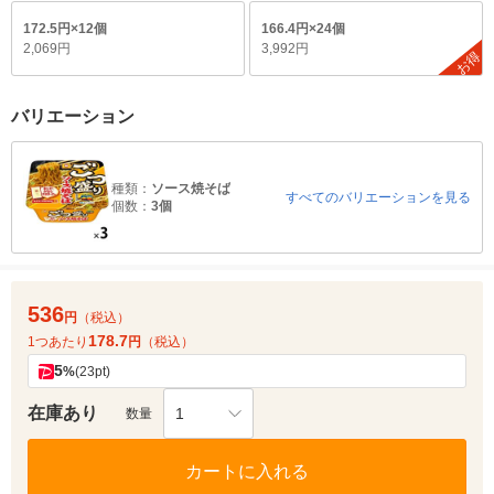
172.5円×12個
166.4円×24個
2,069円
3,992円
お得
バリエーション
種類：
ソース焼そば
すべてのバリエーションを見る
個数：
3個
536
円
（税込）
178.7
1つあたり
円
（税込）
5
%
(23pt)
在庫あり
1
数量
カートに入れる