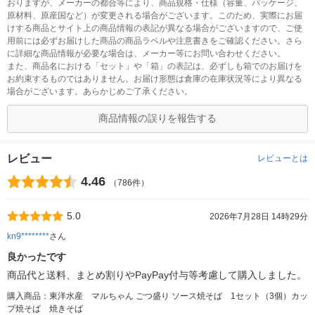
おりますが、メーカーの都合等により、商品規格・仕様（容量、パッケージ、
原材料、原産国など）が変更される場合がございます。このため、実際にお届
けする商品とサイト上の商品情報の表記が異なる場合がございますので、ご使
用前には必ずお届けした商品の商品ラベルや注意書きをご確認ください。さら
に詳細な商品情報が必要な場合は、メーカー等にお問い合わせください。
また、商品名における「セット」や「箱」の表記は、必ずしも箱でのお届けを
お約束するものではありません。お届け形態は倉庫の在庫状況等により異なる
場合がございます。あらかじめご了承ください。
商品情報の誤りを報告する
レビュー
レビューとは
4.46
（786件）
5.0
2026年7月28日 14時29分
kn9********
さん
良かったです
商品代と送料、まとめ割りやPayPay付与等考慮して購入しました。
購入商品：東洋水産 マルちゃん ごつ盛り ソース焼そば 1セット（3個）カッ
プ焼そば 焼きそば