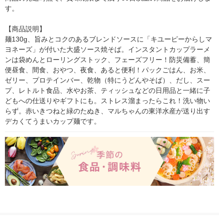
す。

【商品説明】

麺130g、旨みとコクのあるブレンドソースに「キユーピーからしマ
ヨネーズ」が付いた大盛ソース焼そば。インスタントカップラーメ
ンは袋めんとローリングストック、フェーズフリー！防災備蓄、簡
便昼食、間食、おやつ、夜食、あると便利！パックごはん、お米、
ゼリー、プロテインバー、乾物（特にうどんやそば）、だし、スー
プ、レトルト食品、水やお茶、ティッシュなどの日用品と一緒に子
どもへの仕送りやギフトにも。ストレス溜まったらこれ！洗い物い
らず。赤いきつねと緑のたぬき、マルちゃんの東洋水産が送り出す
デカくてうまいカップ麺です。