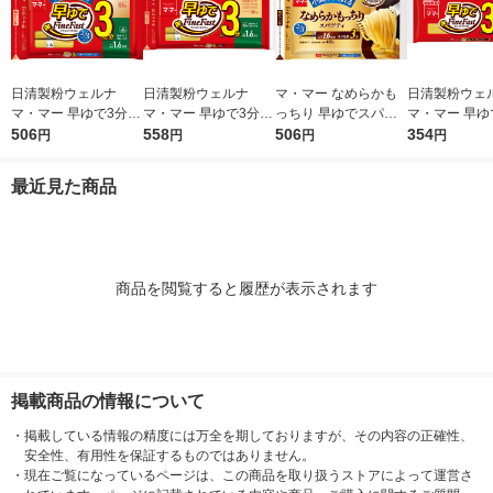
日清製粉ウェルナ
日清製粉ウェルナ
マ・マー なめらかも
日清製粉ウェ
マ・マー 早ゆで3分ス
マ・マー 早ゆで3分ス
っちり 早ゆでスパゲ
マ・マー 早ゆ
パゲティ2/3サイズ1.6
506
パゲティ 1.6mm チャ
558
ティ 2/3サイズ チャッ
506
ゲティ FineFa
354
円
円
円
円
mm チャック付結束タ
ック付結束タイプ (50
ク付結束 400g 1個 日
んぱくタイプ 1
イプ （400g） ×1個
0g) ×1個
清製粉ウェルナ パス
300g ×1個
最近見た商品
タ
商品を閲覧すると履歴が表示されます
掲載商品の情報について
・
掲載している情報の精度には万全を期しておりますが、その内容の正確性、
安全性、有用性を保証するものではありません。
・
現在ご覧になっているページは、この商品を取り扱うストアによって運営さ