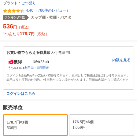
ブランド：
ごつ盛り
4.46 （786件のレビュー）
カップ麺・乾麺・パスタ
ランキング4位
536
円
（税込）
178.7
1つあたり
円
（税込）
お買い物でもらえる特典
最大付与率7%
内訳を見る
5
獲得
%
(23pt)
うち4.5%は
利用先・期間限定
ログイン&全額PayPay支払いで獲得できます。原則として税抜金額に対し付与されます。
表示よりも実際の付与数、付与率が少ない場合があります。詳細は内訳からご確認くださ
い。
ログインはこちら
販売単位
176.5円×6個
178.7円×3個
1,059円
536円