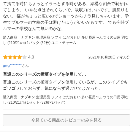
て捨てる時にちょっとイラっとする時がある。結構な割合で剥がれ
てしまう。 いやな点はそれくらいで、吸収力はいいです。肌戻りも
ない。 幅がちょっと広いのでショーツからチラ見しちゃいます。学
生でブルマーの学校の子は避けたほうがいいかもです。 でも今時ブ
ルマーの学校なんて無いのかな。
購入商品：ナプキン 生理用品 ソフィ はだおもい 多い昼用〜ふつうの日用 羽な
し (210/21cm) 1パック (32枚) ユニ・チャーム
4.0
2021年10月20日 7時50分
gwg********
さん
普通このシリーズの極薄タイプを使用して…
普通このシリーズの極薄タイプを使用しているが、このタイプでも
ゴワゴワしておらず、気にならず過ごせてよかった。
購入商品：ナプキン 生理用品 ソフィ はだおもい 多い昼用〜ふつうの日用 羽な
し (210/21cm) 1セット (32枚×3パック)
今見ている商品のレビューのみを見る