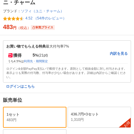
ニ・チャーム
ブランド：
ソフィ（ユニ・チャーム）
4.52 （54件のレビュー）
483
円
（税込）
本気プライス
お買い物でもらえる特典
最大付与率7%
内訳を見る
5
獲得
%
(21pt)
うち4.5%は
利用先・期間限定
ログイン&全額PayPay支払いで獲得できます。原則として税抜金額に対し付与されます。
表示よりも実際の付与数、付与率が少ない場合があります。詳細は内訳からご確認くださ
い。
ログインはこちら
販売単位
436.7円×3セット
1セット
1,310円
483円
お得