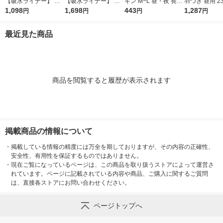
【吸水ライナー】 ポ
【吸水ライナー】 ポ
キン M~L 昼・夜 長時
羽つき 昼用 23
イズ 10cc 17.5cm 無
1,098
イズ 10cc 17.5cm 無
1,698
間用 ブラックカラー
443
スリム シンプ
1,287
円
円
円
円
香料 さらさら素肌 1
香料さらさら素肌 1セ
1パック（4枚入) 生理
イン 3個(20枚×
セット(90枚入：30枚
ット(150枚入：30枚
用品 大王製紙
プキン 大王製
最近見た商品
入×3パック) 限定
入×5パック) 限定
エール 生理用
商品を閲覧すると履歴が表示されます
掲載商品の情報について
・
掲載している情報の精度には万全を期しておりますが、その内容の正確性、
安全性、有用性を保証するものではありません。
・
現在ご覧になっているページは、この商品を取り扱うストアによって運営さ
れています。ページに記載されている内容や商品、ご購入に関するご質問
は、直接各ストアにお問い合わせください。
ページトップへ