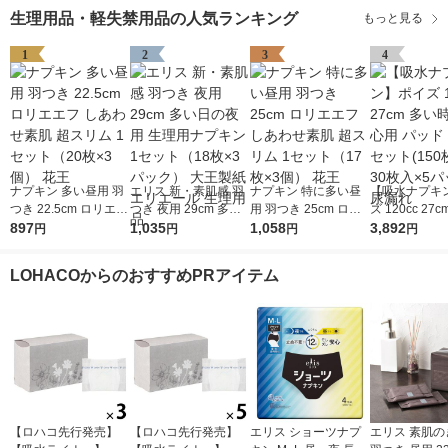
生理用品・軽失禁用品の人気ランキング
もっと見る
1
2
3
4
ナプキン 多い昼用 羽
エリス 新・素肌感 羽
ナプキン 特に多い昼
【吸水ナプキ
つき 22.5cm ロリエエ
つき 夜用 29cm 多い
用 羽つき 25cm ロリ
ズ 120cc 27
フ しあわせ素肌 超ス
897
日の夜用 生理用ナプ
1,035
エエフ しあわせ素肌
1,058
も安心用 パッ
3,892
円
円
円
円
リム 1セット（20枚×
キン 1セット（18枚×
超スリム 1セット（17
1セット(150
3個） 花王
3パック） 大王製紙
枚×3個） 花王
枚入×5パック)
LOHACOからのおすすめPRアイテム
エリエール 生理用品
【ロハコ先行発売】
【ロハコ先行発売】
エリス ショーツナプ
エリス 素肌の