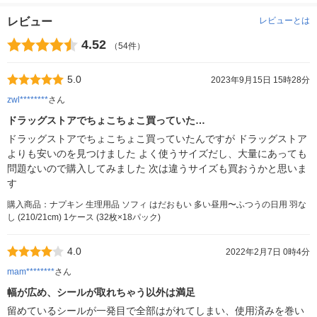
レビュー
レビューとは
4.52
（54件）
5.0
2023年9月15日 15時28分
zwl********
さん
ドラッグストアでちょこちょこ買っていた…
ドラッグストアでちょこちょこ買っていたんですが ドラッグストア
よりも安いのを見つけました よく使うサイズだし、大量にあっても
問題ないので購入してみました 次は違うサイズも買おうかと思いま
す
購入商品：ナプキン 生理用品 ソフィ はだおもい 多い昼用〜ふつうの日用 羽な
し (210/21cm) 1ケース (32枚×18パック)
4.0
2022年2月7日 0時4分
mam********
さん
幅が広め、シールが取れちゃう以外は満足
留めているシールが一発目で全部はがれてしまい、使用済みを巻い