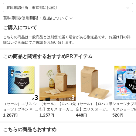
在庫確認住所：東京都にお届け
賞味期限/使用期限・返品について
ご購入について
こちらの商品は一般商品とは別便で届く場合がある別送品です。お届け日の詳
細はレジ画面にてご確認をお願い致します。
この商品と関連するおすすめPRアイテム
（セール）エリス シ
（セール）【ロハコ先
（セール）【ロハコ限
ショーツナプキ
ョーツナプキン M~L
行】エリス オーガニ
定】エリス オーガニ
リスショーツM
昼・夜 長時間用 ブラ
1,287
ックコットン 羽つき
1,257
ックコットン 羽つき
448
スブルー夏企
520
円
円
円
円
ックカラー 1セット
21cm 多い昼〜ふつう
27cm 特に多い昼用 1
1パック（4枚
（4枚入×3パック） 大
の日用（22枚×3個）
個（13枚）素肌のき
王製紙
こちらの商品もおすすめ
王製紙
素肌のきもち ナチュ
もち ナチュラルシリ