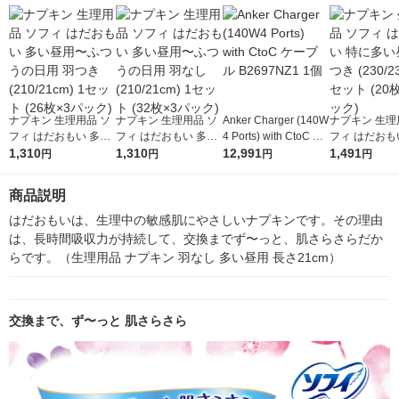
ラルシリーズ 生理
ーズ 限定 生理用品 限
用品
定
ナプキン 生理用品 ソ
ナプキン 生理用品 ソ
Anker Charger (140W
ナプキン 生理
フィ はだおもい 多い
フィ はだおもい 多い
4 Ports) with CtoC ケ
フィ はだおも
昼用〜ふつうの日用
1,310
昼用〜ふつうの日用
1,310
ーブル B2697NZ1 1個
12,991
多い昼用 羽つき 
1,491
円
円
円
円
羽つき (210/21cm) 1
羽なし (210/21cm) 1
23cm) 1セット
セット (26枚×3パッ
セット (32枚×3パッ
3パック)
商品説明
ク)
ク)
はだおもいは、生理中の敏感肌にやさしいナプキンです。その理由
は、長時間吸収力が持続して、交換までず〜っと、肌さらさらだか
らです。（生理用品 ナプキン 羽なし 多い昼用 長さ21cm）
交換まで、ず〜っと 肌さらさら