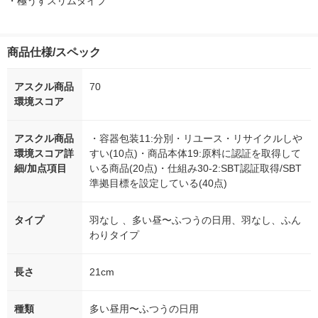
・極うすスリムタイプ
商品仕様/スペック
アスクル商品
70
環境スコア
アスクル商品
・容器包装11:分別・リユース・リサイクルしや
環境スコア詳
すい(10点)・商品本体19:原料に認証を取得して
細/加点項目
いる商品(20点)・仕組み30-2:SBT認証取得/SBT
準拠目標を設定している(40点)
タイプ
羽なし 、多い昼〜ふつうの日用、羽なし、ふん
わりタイプ
長さ
21cm
種類
多い昼用〜ふつうの日用