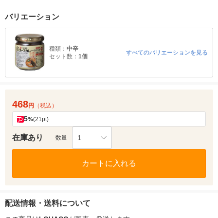
バリエーション
種類：
中辛
すべてのバリエーションを見る
セット数：
1個
468
円
（税込）
5
%
(21pt)
在庫あり
1
数量
カートに入れる
配送情報・送料について