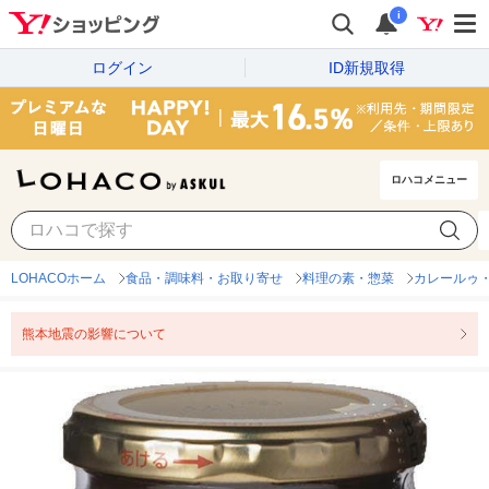
i
ログイン
ID新規取得
ロハコメニュー
LOHACOホーム
食品・調味料・お取り寄せ
料理の素・惣菜
カレールゥ
熊本地震の影響について