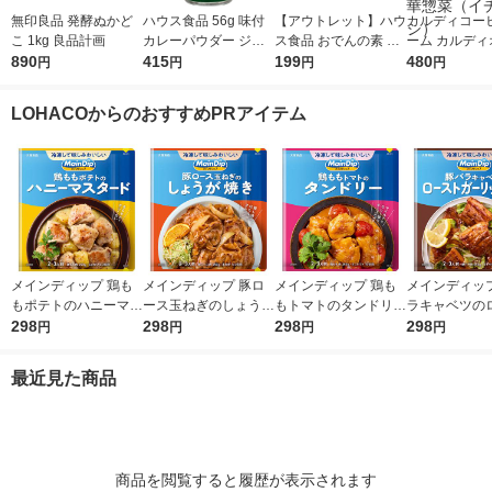
無印良品 発酵ぬかど
ハウス食品 56g 味付
【アウトレット】ハウ
カルディコー
こ 1kg 良品計画
カレーパウダー ジャ
ス食品 おでんの素 77.
ーム カルディ
890
ワカレー味 1個 【お
415
2g(6皿分×4袋) 1セッ
199
ナル 黒麻婆豆
480
円
円
円
円
弁当、ポテトサラダ、
ト(2個入)
100g 1セッ
お肉】ハウス
中華惣菜（イ
LOHACOからのおすすめPRアイテム
メインディップ 鶏も
メインディップ 豚ロ
メインディップ 鶏も
メインディップ
もポテトのハニーマス
ース玉ねぎのしょうが
もトマトのタンドリー
ラキャベツの
タード 1個（2〜3人
298
焼き 1個（2〜3人前）
298
1個（2〜3人前） (冷
298
ガーリック炒め
298
円
円
円
円
前） (冷凍ストックし
(冷凍ストックしてお
凍ストックしてお肉に
（2〜3人前）
てお肉にしみ込む調味
肉にしみ込む調味料)
しみ込む調味料) 時短
トックしてお
最近見た商品
料) 時短 大塚食品
時短 大塚食品
大塚食品
込む調味料 時
塚食品
商品を閲覧すると履歴が表示されます