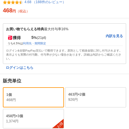
4.68 （188件のレビュー）
468
円
（税込）
お買い物でもらえる特典
最大付与率16%
内訳を見る
5
獲得
%
(21pt)
うち4.5%は
利用先・期間限定
ログイン&全額PayPay支払いで獲得できます。原則として税抜金額に対し付与されます。
表示よりも実際の付与数、付与率が少ない場合があります。詳細は内訳からご確認くださ
い。
ログインはこちら
販売単位
463円×2個
1個
926円
468円
458円×3個
1,374円
お得