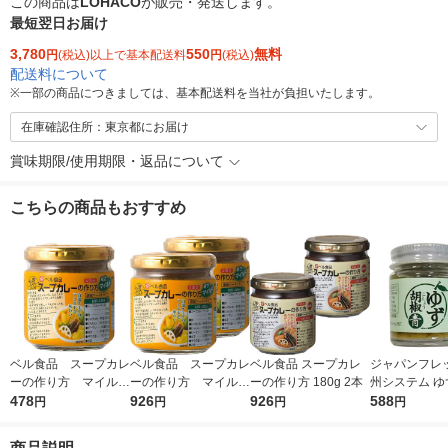
この商品は
LOHACO
が販売・発送します。
最短翌日お届け
3,780
550
無料
円
(税込)以上で基本配送料
円
(税込)
配送料について
※
一部の商品につきましては、基本配送料を当社が負担いたします。
在庫確認住所：東京都にお届け
賞味期限/使用期限・返品について
こちらの商品もおすすめ
ベル食品 スープカレ
ベル食品 スープカレ
ベル食品 スープカレ
ジャパンフレ
ーの作り方 マイル
ーの作り方 マイル
ーの作り方 180g 2本
州システム ゆ
ド 4皿分 1個
478
ド 4皿分 1セット
926
926
（青）40g 2
588
円
円
円
円
（2個）