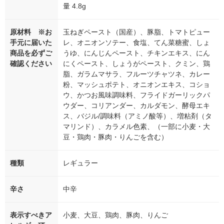
量 4.8g
原材料 ※お
玉ねぎペースト（国産）、豚脂、トマトピュー
手元に届いた
レ、オニオンソテー、食塩、てん菜糖蜜、しょ
商品を必ずご
うゆ、にんじんペースト、チキンエキス、にん
確認ください
にくペースト、しょうがペースト、クミン、鶏
脂、ガラムマサラ、フルーツチャツネ、カレー
粉、マッシュポテト、オニオンエキス、コショ
ウ、かつお風味調味料、フライドガーリックパ
ウダー、コリアンダー、カルダモン、酵母エキ
ス、バジル/調味料（アミノ酸等）、増粘剤（タ
マリンド）、カラメル色素、（一部に小麦・大
豆・鶏肉・豚肉・りんごを含む）
種類
レギュラー
辛さ
中辛
表示すべきア
小麦、大豆、鶏肉、豚肉、りんご