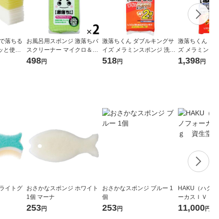
けで落ちる
お風呂用スポンジ 激落ちバ
激落ちくん ダブルキングサ
激落ちくん ME
ッと使え
スクリーナー マイクロ＆ネ
イズ メラミンスポンジ 洗剤
ズ メラミンス
ナー クエ
ット 1セット（2個入） レッ
不使用 キッチンスポンジ セ
使用 キッチンス
498
518
1,398
円
円
円
入 1個 レ
ク
ルフカット 1パック（2個
ック（4個入）
入）レック
 ライトグ
おさかなスポンジ ホワイト
おさかなスポンジ ブルー 1
HAKU（ハク
1個 マーナ
個
ーカスＩＶ 4
堂 おまけ付き
253
253
11,000
円
円
円