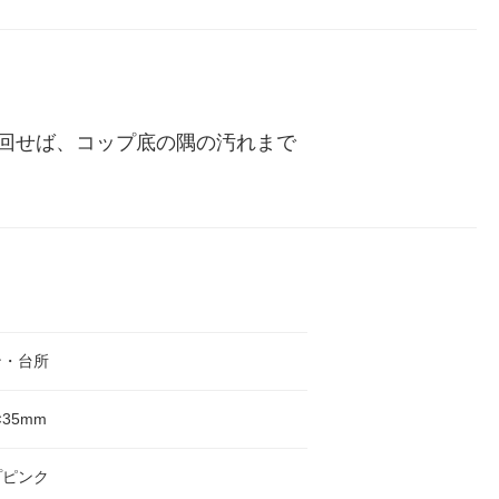
回せば、コップ底の隅の汚れまで
ン・台所
×35mm
プピンク