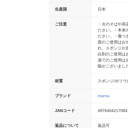
生産国
日本
ご注意
・火のそばや高
ださい。・本来
ださい。・傷つ
面のご使用はお
れ、スポンジが
白剤のご使用は
湯でのご使用は
陥がございまし
材質
スポンジ/ポリウ
ブランド
marna
JANコード
4976404217084
返品について
返品可