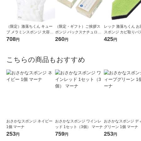
（限定）激落ちくん キュー
（限定・ギフト）ご挨拶ス
レック 激落ちくん お
ブ メラミンスポンジ 大容量
ポンジ パックスナチュロン
スポンジ カビ取りバ
1パック（120個入）キッチ
キッチンスポンジ 長持ち ナ
ーナー（ハイブリッド）
708
260
425
円
円
円
ン 洗剤不使用 レック オリジ
チュラル 名刺ポケット付き
68 1個
ナル
1個 太陽油脂
こちらの商品もおすすめ
おさかなスポンジ ネイビー
おさかなスポンジ ワインレ
おさかなスポンジ デ
1個 マーナ
ッド 1セット（3個） マーナ
グリーン 1個 マーナ
253
759
253
円
円
円