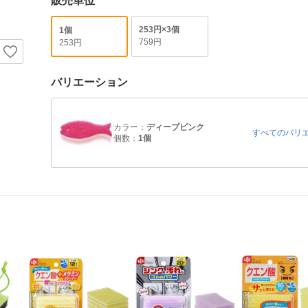
販売単位
253円×3個
1個
759円
253円
バリエーション
カラー：
ディープピンク
すべてのバリ
個数：
1個