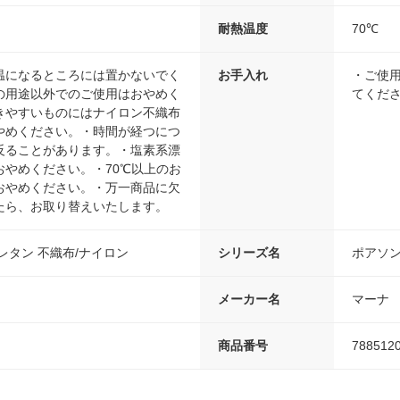
耐熱温度
70℃
温になるところには置かないでく
お手入れ
・ご使
の用途以外でのご使用はおやめく
てくだ
きやすいものにはナイロン不織布
やめください。・時間が経つにつ
反ることがあります。・塩素系漂
おやめください。・70℃以上のお
おやめください。・万一商品に欠
たら、お取り替えいたします。
レタン 不織布/ナイロン
シリーズ名
ポアソ
メーカー名
マーナ
商品番号
788512