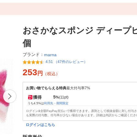
おさかなスポンジ ディープピ
個
ブランド：
marna
4.51 （47件のレビュー）
253
円
（税込）
お買い物でもらえる特典
最大付与率7%
5
獲得
%
(11pt)
うち4.5%は
利用先・期間限定
ログイン&全額PayPay支払いで獲得できます。原則として税抜金額に対し付与
も実際の付与数、付与率が少ない場合があります。詳細は内訳からご確認くださ
ログインはこちら