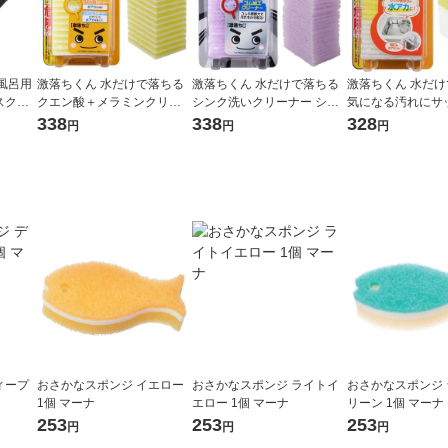
風呂用
激落ちくん 水だけで落ちる
激落ちくん 水だけで落ちる
激落ちくん 水だ
スクリ
クエン酸＋メラミンクリー
シンク洗いクリーナー シン
気になる汚れにサ
 S-7
ナー お掃除用スポンジ 水ア
クの汚れにゴムのパワー 水
る キッチンクリー
338
338
328
円
円
円
カ用 12枚入 1個 レック
アカ・ヌメリ用 20枚入 1個
ン酸 水アカ用 16枚
レック
ック
ィープ
おさかなスポンジ イエロー
おさかなスポンジ ライトイ
おさかなスポンジ
1個 マーナ
エロー 1個 マーナ
リーン 1個 マーナ
253
253
253
円
円
円