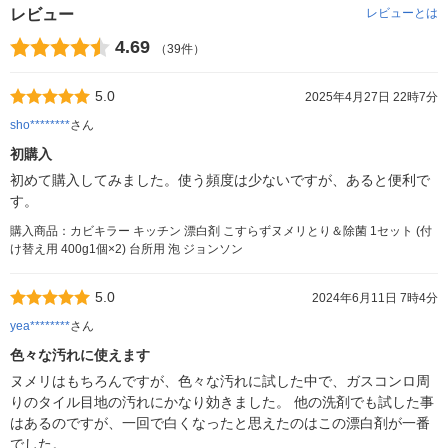
レビュー
レビューとは
4.69
（39件）
5.0
2025年4月27日 22時7分
sho********
さん
初購入
初めて購入してみました。使う頻度は少ないですが、あると便利で
す。
購入商品：カビキラー キッチン 漂白剤 こすらずヌメリとり＆除菌 1セット (付
け替え用 400g1個×2) 台所用 泡 ジョンソン
5.0
2024年6月11日 7時4分
yea********
さん
色々な汚れに使えます
ヌメリはもちろんですが、色々な汚れに試した中で、ガスコンロ周
りのタイル目地の汚れにかなり効きました。 他の洗剤でも試した事
はあるのですが、一回で白くなったと思えたのはこの漂白剤が一番
でした。