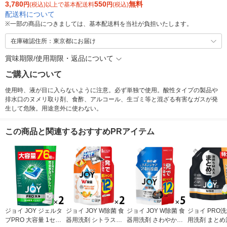
3,780
550
無料
円
(税込)以上で基本配送料
円
(税込)
配送料について
※
一部の商品につきましては、基本配送料を当社が負担いたします。
在庫確認住所：東京都にお届け
賞味期限/使用期限・返品について
ご購入について
使用時、液が目に入らないように注意。必ず単独で使用。酸性タイプの製品や
排水口のヌメリ取り剤、食酢、アルコール、生ゴミ等と混ざる有害なガスが発
生して危険。用途意外に使わない。
この商品と関連するおすすめPRアイテム
ジョイ JOY ジェルタ
ジョイ JOY W除菌 食
ジョイ JOY W除菌 食
ジョイ PRO洗
ブPRO 大容量 1セッ
器用洗剤 シトラスオ
器用洗剤 さわやか微
用洗剤 まとめ