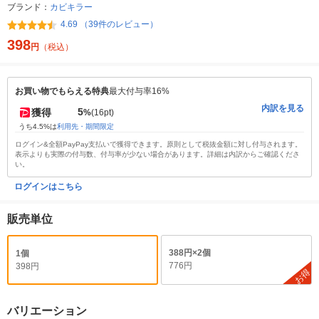
ブランド：
カビキラー
4.69 （39件のレビュー）
398
円
（税込）
お買い物でもらえる特典
最大付与率16%
内訳を見る
5
獲得
%
(16pt)
うち4.5%は
利用先・期間限定
ログイン&全額PayPay支払いで獲得できます。原則として税抜金額に対し付与されます。
表示よりも実際の付与数、付与率が少ない場合があります。詳細は内訳からご確認くださ
い。
ログインはこちら
販売単位
388円×2個
1個
776円
398円
お得
バリエーション