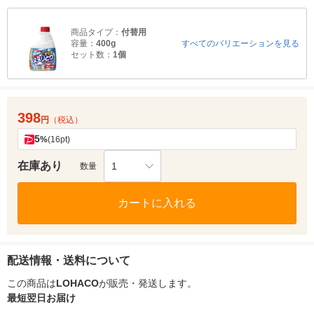
商品タイプ：
付替用
容量：
400g
すべてのバリエーションを見る
セット数：
1個
398
円
（税込）
5
%
(16pt)
在庫あり
1
数量
カートに入れる
配送情報・送料について
この商品は
LOHACO
が販売・発送します。
最短翌日お届け