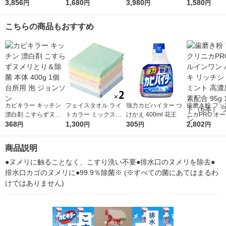
ト（76個入×2袋） 食
3,856
レンジの香り 詰め替
1,680
香 詰め替え 超ジャン
3,980
詰め替え 特大 
1,580
円
円
円
円
洗機用洗剤 P＆G
え 超ジャンボ 1550m
ボ 1550mL 1セット
1セット（1個×
L 1セット（1個×2）
（1個×5） P＆G
＆G
こちらの商品もおすすめ
P＆G
カビキラー キッチン
フェイスタオル ライ
強力カビハイター つ
歯磨き粉 フッ
漂白剤 こすらずヌメ
トカラー ミックス
けかえ 400ml 花王
ニカPRO オ
リとり＆除菌 本体 40
368
白・黄・青・ピンク・
1,300
305
ワン ハミガキ
2,802
円
円
円
円
0g 1個 台所用 泡 ジョ
緑 約34×80cm 5枚セ
シトラスミント
ンソン
ット（各色1枚）
度フッ素配合 9
商品説明
ット（6本） 
●ヌメリに触ることなく、こすり洗い不要●排水口のヌメリを除去●
排水口カゴのヌメリに●99.9％除菌※ (※すべての菌にあてはまるわ
けではありません)