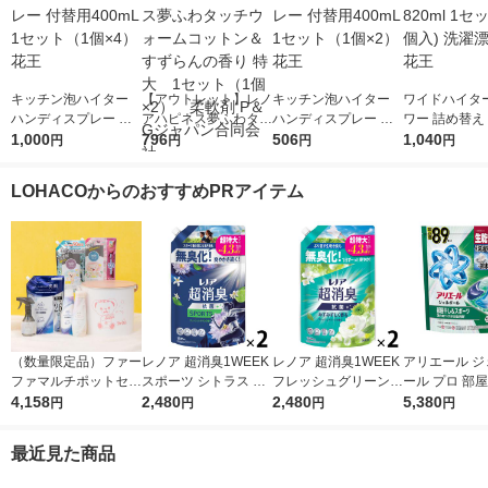
キッチン泡ハイター
【アウトレット】レノ
キッチン泡ハイター
ワイドハイタ
ハンディスプレー 付
アハピネス夢ふわタッ
ハンディスプレー 付
ワー 詰め替え 8
替用400mL 1セット
1,000
チウォームコットン＆
796
替用400mL 1セット
506
1セット（2個入) 
1,040
円
円
円
円
（1個×4） 花王
すずらんの香り 特
（1個×2） 花王
漂白剤 花王
大 1セット（1個×
LOHACOからのおすすめPRアイテム
2） 柔軟剤 P＆Gジ
ャパン合同会社
（数量限定品）ファー
レノア 超消臭1WEEK
レノア 超消臭1WEEK
アリエール ジ
ファマルチポットセッ
スポーツ シトラス 詰
フレッシュグリーンの
ール プロ 部
ト 1個 衣料用洗濯洗
4,158
め替え 超特大 1380m
2,480
香り 詰め替え 超特大
2,480
スポーツ 部屋
5,380
円
円
円
円
剤 NSファーファ・ジ
L 1セット（1個×2）
1380mL 1セット（1
もさわやかな香
ャパン株式会社
柔軟剤 P＆G
個×2） 柔軟剤 P＆G
め替え テラジ
最近見た商品
1セット（89粒
個） 洗濯洗剤 