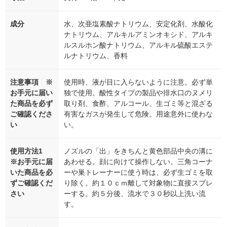
成分
水、次亜塩素酸ナトリウム、安定化剤、水酸化
ナトリウム、アルキルアミンオキシド、アルキ
ルスルホン酸ナトリウム、アルキル硫酸エステ
ルナトリウム、香料
注意事項 ※
使用時、液が目に入らないように注意。必ず単
お手元に届い
独で使用。酸性タイプの製品や排水口のヌメリ
た商品を必ず
取り剤、食酢、アルコール、生ゴミ等と混ざる
ご確認くださ
有害なガスが発生して危険。用途意外に使わな
い
い。
使用方法1
ノズルの「出」をきちんと黄色部品中央の溝に
※お手元に届
あわせる。顔に向けて操作しない。三角コーナ
いた商品を必
ーや巣トレーナーに使う時は、必ず生ゴミを取
ずご確認くだ
り除く。約１０ｃｍ離して対象物に直接スプレ
さい
ーする。約５分後、流水で３０秒以上洗い流
す。