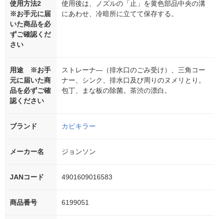
使用方法2
使用後は、ノズルの「止」を黄色部品中央の溝
※お手元に届
にあわせ、冷暗所に立てて保存する。
いた商品を必
ずご確認くだ
さい
用途 ※お手
ストレーナ―（排水口のごみ受け）、三角コー
元に届いた商
ナー、シンク、排水口及び周りのヌメリとり。
品を必ずご確
包丁、まな板の除菌。茶渋の漂白。
認ください
ブランド
カビキラー
メーカー名
ジョンソン
JANコード
4901609016583
商品番号
6199051