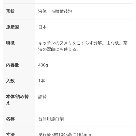
形状
液体 ※噴射後泡
原産国
日本
特徴
キッチンのヌメリをこすらず分解。まな板。茶
渋の漂白にも使える。
内容量
400g
入数
1本
本体/詰め替
詰替
え
名称
台所用漂白剤
寸法
奥行58×幅104×高さ164mm