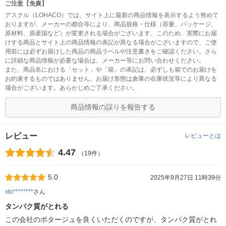
ご注意【免責】
アスクル（LOHACO）では、サイト上に最新の商品情報を表示するよう努めて
おりますが、メーカーの都合等により、商品規格・仕様（容量、パッケージ、
原材料、原産国など）が変更される場合がございます。このため、実際にお届
けする商品とサイト上の商品情報の表記が異なる場合がございますので、ご使
用前には必ずお届けした商品の商品ラベルや注意書きをご確認ください。さら
に詳細な商品情報が必要な場合は、メーカー等にお問い合わせください。
また、商品名における「セット」や「箱」の表記は、必ずしも箱でのお届けを
お約束するものではありません。お届け形態は倉庫の在庫状況等により異なる
場合がございます。あらかじめご了承ください。
商品情報の誤りを報告する
レビュー
レビューとは
4.47
（19件）
5.0
2025年9月27日 11時39分
xto********
さん
タンパク質がとれる
この会社のポタージュを良くいただくのですが、タンパク質がとれ