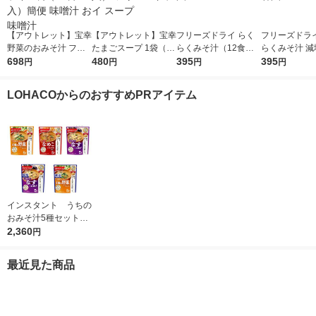
【アウトレット】宝幸
【アウトレット】宝幸
フリーズドライ らく
フリーズドライ
野菜のおみそ汁 フリ
たまごスープ 1袋（10
らくみそ汁（12食）1
らくみそ汁 減
ーズドライ 1袋（10食
698
食入） フリーズドラ
480
箱 永谷園
395
食）1箱 永谷
395
円
円
円
円
入）簡便 味噌汁 お味
イ スープ
噌汁
LOHACOからのおすすめPRアイテム
インスタント うちの
おみそ汁5種セット
1箱(25食入) アマノ
2,360
円
フーズ インスタント
味噌汁
最近見た商品