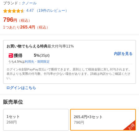
ブランド：
クノール
4.47 （19件のレビュー）
796
円
（税込）
265.4
1つあたり
円
（税込）
お買い物でもらえる特典
最大付与率11%
内訳を見る
5
獲得
%
(35pt)
うち4.5%は
利用先・期間限定
ログイン&全額PayPay支払いで獲得できます。原則として税抜金額に対し付与されます。
表示よりも実際の付与数、付与率が少ない場合があります。詳細は内訳からご確認くださ
い。
ログインはこちら
販売単位
1セット
265.4円×3セット
268円
796円
お得