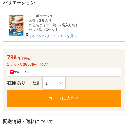
バリエーション
味：
ポタージュ
入数：
2食入り
外包装タイプ：
箱（2袋入り箱）
セット数：
3セット
すべてのバリエーションを見る
796
円
（税込）
265.4
1つあたり
円
（税込）
5
%
(35pt)
在庫あり
1
数量
カートに入れる
配送情報・送料について