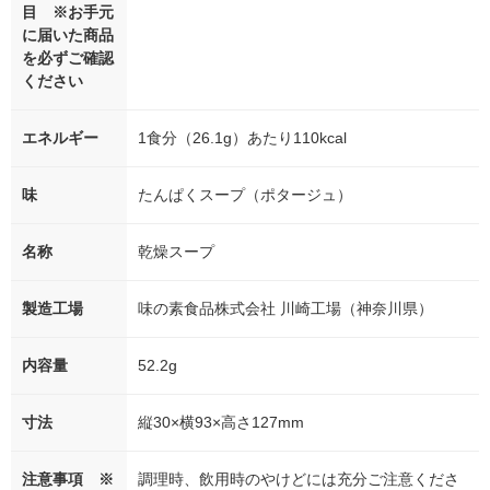
目 ※お手元
に届いた商品
を必ずご確認
ください
エネルギー
1食分（26.1g）あたり110kcal
味
たんぱくスープ（ポタージュ）
名称
乾燥スープ
製造工場
味の素食品株式会社 川崎工場（神奈川県）
内容量
52.2g
寸法
縦30×横93×高さ127mm
注意事項 ※
調理時、飲用時のやけどには充分ご注意くださ