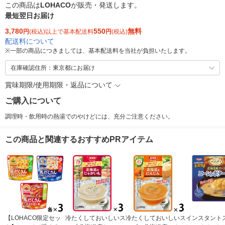
この商品は
LOHACO
が販売・発送します。
最短翌日お届け
3,780
550
無料
円
(税込)以上で基本配送料
円
(税込)
配送料について
※
一部の商品につきましては、基本配送料を当社が負担いたします。
在庫確認住所：東京都にお届け
賞味期限/使用期限・返品について
ご購入について
調理時・飲用時の熱湯でのやけどには、充分ご注意ください。
この商品と関連するおすすめPRアイテム
【LOHACO限定セッ
冷たくしておいしいス
冷たくしておいしいス
インスタント