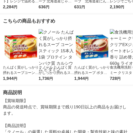
ト】レンジで温めるだ
ープ 北海道産じゃが
ープ 北海道産にんじ
レンジでごち
け♪ 江崎グリコ クレ
2,284
いも 1セット（1個×
636
ん 1セット（1個×3）
631
コーンのポター
2,190
円
円
円
円
アおばさんの具だくさ
3） 清水食品
清水食品 冷たい 夏 ポ
セット(10食
んスープ3種アソート
タージュ 冷製 朝ご
品
こちらの商品もおすすめ
セット（9食）
はん 野菜スープ
たんぱく質がしっかり
クノール たんぱく質
たんぱく質がしっかり
食洗機用洗剤 
摂れるスープコーンク
がしっかり摂れるスー
摂れるスープ ポター
ミー クリスタ
リーム15袋入 1個 ク
1,944
プ コーン スティック
1,736
ジュ 1箱（15袋入）ク
1,944
EXジェル ス
728
円
円
円
円
ノール 味の素
15本入 1袋 プロテイ
ノール 味の素
レンジの香り 
ン タンパク質 カルシ
え 大型 660g
商品説明
ウム ビタミン
ン
【賞味期限】

商品の発送時点で、賞味期限まで残り190日以上の商品をお届けし
ます。

【商品説明】

「クノール」の厳選した原料や卓越した開発・製造技術と味の素社