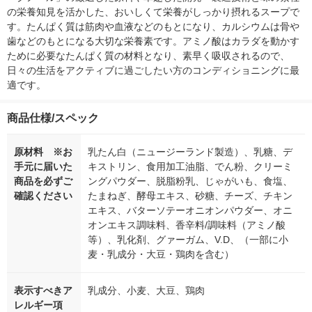
の栄養知見を活かした、おいしくて栄養がしっかり摂れるスープで
す。たんぱく質は筋肉や血液などのもとになり、カルシウムは骨や
歯などのもとになる大切な栄養素です。アミノ酸はカラダを動かす
ために必要なたんぱく質の材料となり、素早く吸収されるので、
日々の生活をアクティブに過ごしたい方のコンディショニングに最
適です。
商品仕様/スペック
原材料 ※お
乳たん白（ニュージーランド製造）、乳糖、デ
手元に届いた
キストリン、食用加工油脂、でん粉、クリーミ
商品を必ずご
ングパウダー、脱脂粉乳、じゃがいも、食塩、
確認ください
たまねぎ、酵母エキス、砂糖、チーズ、チキン
エキス、バターソテーオニオンパウダー、オニ
オンエキス調味料、香辛料/調味料（アミノ酸
等）、乳化剤、グァーガム、V.D、（一部に小
麦・乳成分・大豆・鶏肉を含む）
表示すべきア
乳成分、小麦、大豆、鶏肉
レルギー項