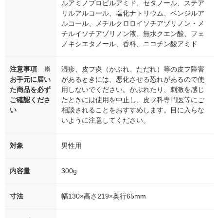
ルアミノプロピルアミド、セタノール、ステア
リルアルコール、塩化ナトリウム、ベンジルア
ルコール、メチルクロロイソチアゾリノン・メ
チルイソチアゾリノン液、無水クエン酸、フェ
ノキシエタノール、香料、ニコチン酸アミド
注意事項 ※
湿疹、皮フ炎（かぶれ、ただれ）等の皮フ障害
お手元に届い
があるときには、悪化させる恐れがあるので使
た商品を必ず
用しないでください。かぶれたり、刺激を感じ
ご確認くださ
たときには使用を中止し、皮フ科専門医等にご
い
相談されることをおすすめします。目に入らな
いように注意してください。
対象
男性用
内容量
300g
寸法
幅130×高さ219×奥行65mm