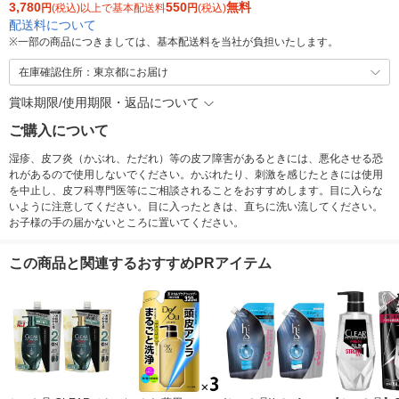
3,780
550
無料
円
(税込)以上で基本配送料
円
(税込)
配送料について
※
一部の商品につきましては、基本配送料を当社が負担いたします。
在庫確認住所：東京都にお届け
賞味期限/使用期限・返品について
ご購入について
湿疹、皮フ炎（かぶれ、ただれ）等の皮フ障害があるときには、悪化させる恐
れがあるので使用しないでください。かぶれたり、刺激を感じたときには使用
を中止し、皮フ科専門医等にご相談されることをおすすめします。目に入らな
いように注意してください。目に入ったときは、直ちに洗い流してください。
お子様の手の届かないところに置いてください。
この商品と関連するおすすめPRアイテム