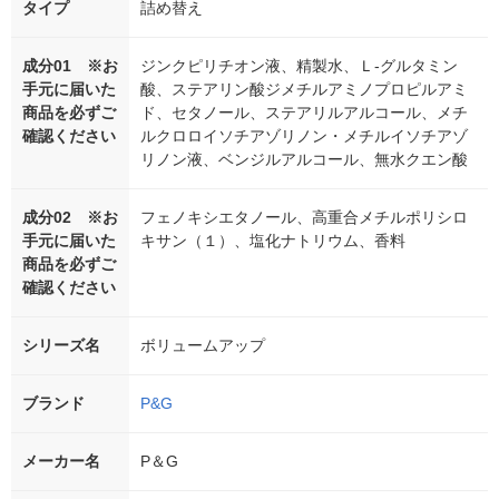
タイプ
詰め替え
成分01 ※お
ジンクピリチオン液、精製水、Ｌ-グルタミン
手元に届いた
酸、ステアリン酸ジメチルアミノプロピルアミ
商品を必ずご
ド、セタノール、ステアリルアルコール、メチ
確認ください
ルクロロイソチアゾリノン・メチルイソチアゾ
リノン液、ベンジルアルコール、無水クエン酸
成分02 ※お
フェノキシエタノール、高重合メチルポリシロ
手元に届いた
キサン（１）、塩化ナトリウム、香料
商品を必ずご
確認ください
シリーズ名
ボリュームアップ
ブランド
P&G
メーカー名
P＆G