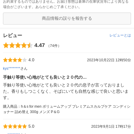
お約束するものではありません。お届け形態は倉庫の在庫状況等により異なる
場合がございます。あらかじめご了承ください。
商品情報の誤りを報告する
レビュー
レビューとは
4.47
（74件）
4.0
2023年10月22日 12時50分
kys********
さん
手触り等使い心地がとても良いと２０代の…
手触り等使い心地がとても良いと２０代の息子が言っておりまし
た。香りもしつこくなく、そばにいても自然な感じで良いと思いま
す。
購入商品：h＆s for men ボリュームアップ プレミアムスカルプケア コンディシ
ョナー 詰め替え 300g メンズ P＆G
5.0
2023年9月1日 17時17分