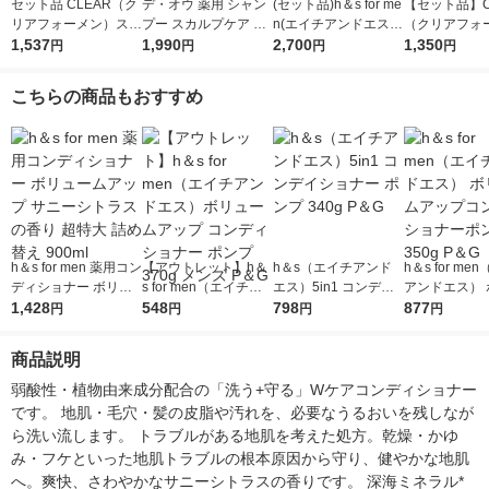
セット品 CLEAR（ク
デ・オウ 薬用 シャン
(セット品)h＆s for me
【セット品】C
リアフォーメン）スカ
プー スカルプケア 加
n(エイチアンドエス)
（クリアフォ
ルプ シャンプー＆コ
1,537
齢臭 詰め替え 320ml
1,990
シャンプー＆コンディ
2,700
リンスインシ
1,350
円
円
円
円
ンディショナー トー
3個 ロート製薬
ショナー ボリューム
ポンプ 本体 35
タルケア 特大 詰め替
アップ 詰め替え 超特
め替え 280g
こちらの商品もおすすめ
え 各560g ユニリーバ
大 900ml メンズ
バ
h＆s for men 薬用コン
【アウトレット】h＆
h＆s（エイチアンド
h＆s for me
ディショナー ボリュ
s for men（エイチア
エス）5in1 コンデイ
アンドエス） 
ームアップ サニーシ
1,428
ンドエス）ボリューム
548
ショナー ポンプ 340g
798
ームアップコ
877
円
円
円
円
トラスの香り 超特大
アップ コンディショ
P＆G
ョナーポンプ 3
詰め替え 900ml
ナー ポンプ 370g メ
＆G
商品説明
ンズ P＆G
弱酸性・植物由来成分配合の「洗う+守る」Wケアコンディショナー
です。 地肌・毛穴・髪の皮脂や汚れを、必要なうるおいを残しなが
ら洗い流します。 トラブルがある地肌を考えた処方。乾燥・かゆ
み・フケといった地肌トラブルの根本原因から守り、健やかな地肌
へ。爽快、さわやかなサニーシトラスの香りです。 深海ミネラル*