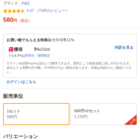
ブランド：
P&G
4.47 （74件のレビュー）
580
円
（税込）
お買い物でもらえる特典
最大付与率11%
内訳を見る
5
獲得
%
(25pt)
うち4.5%は
利用先・期間限定
ログイン&全額PayPay支払いで獲得できます。原則として税抜金額に対し付与されます。
表示よりも実際の付与数、付与率が少ない場合があります。詳細は内訳からご確認くださ
い。
ログインはこちら
販売単位
560円×2セット
1セット
1,120円
580円
お得
バリエーション