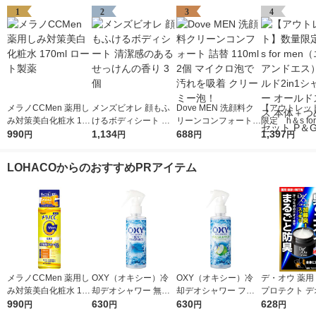
1
2
3
4
メラノCCMen 薬用し
メンズビオレ 顔もふ
Dove MEN 洗顔料ク
【アウトレッ
み対策美白化粧水 170
けるボディシート 清
リーンコンフォート
限定 h＆s for
ml ロート製薬
990
潔感のあるせっけんの
1,134
詰替 110ml 2個 マイ
688
（エイチアン
1,397
円
円
円
円
香り 3個
クロ泡で汚れを吸着
ゴールド2in
クリーミー泡！
ー オールドス
LOHACOからのおすすめPRアイテム
本体＋つめか
P＆G
メラノCCMen 薬用し
OXY（オキシー）冷
OXY（オキシー）冷
デ・オウ 薬用
み対策美白化粧水 170
却デオシャワー 無香
却デオシャワー フレ
プロテクト デ
ml ロート製薬
990
料 200ml 1個 ロート
630
ッシュアップルの香り
630
ム 全身用 男性
628
円
円
円
円
製薬
200ml 1個 ロート製薬
臭 50g ロー