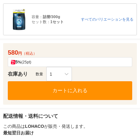
容量：
詰替/300g
すべてのバリエーションを見る
セット数：
1セット
580
円
（税込）
5
%
(25pt)
在庫あり
1
数量
カートに入れる
配送情報・送料について
この商品は
LOHACO
が販売・発送します。
最短翌日お届け