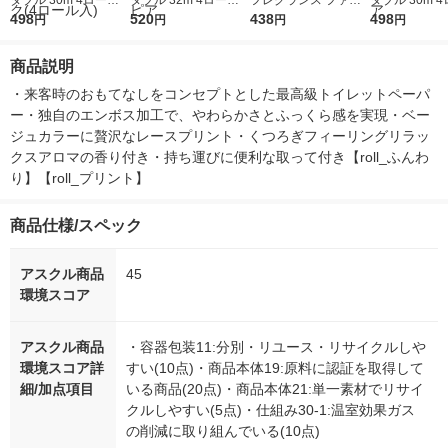
ダブル 30m 4ロール
ダブル 32m 4ロール
フレグランス ファブ
ダブル 30m 
パルプ100％ 四国特紙
498
パルプ100% 四国特紙
520
リックミスト ボーテ
438
パルプ100%
498
円
円
円
円
シルティロマン フロ
和墨のかおり 1パック
携帯用 60mL 1個 除菌
白檀の香り 1パ
ーラルの香り チュー
(4ロール入) やわらか
消臭
ロール入) や
商品説明
リップ柄 1パック(4ロ
い 花柄 王子ネピア
花柄 王子ネピ
ール入)
・来客時のおもてなしをコンセプトとした最高級トイレットペーパ
ー・独自のエンボス加工で、やわらかさとふっくら感を実現・ベー
ジュカラーに贅沢なレースプリント・くつろぎフィーリングリラッ
クスアロマの香り付き・持ち運びに便利な取って付き【roll_ふんわ
り】【roll_プリント】
商品仕様/スペック
アスクル商品
45
環境スコア
アスクル商品
・容器包装11:分別・リユース・リサイクルしや
環境スコア詳
すい(10点)・商品本体19:原料に認証を取得して
細/加点項目
いる商品(20点)・商品本体21:単一素材でリサイ
クルしやすい(5点)・仕組み30-1:温室効果ガス
の削減に取り組んでいる(10点)