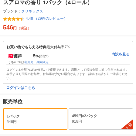
スアロマの香り 1パック（4ロール）
ブランド：
クリネックス
4.48 （29件のレビュー）
546
円
（税込）
お買い物でもらえる特典
最大付与率7%
内訳を見る
5
獲得
%
(23pt)
うち4.5%は
利用先・期間限定
ログイン&全額PayPay支払いで獲得できます。原則として税抜金額に対し付与されます。
表示よりも実際の付与数、付与率が少ない場合があります。詳細は内訳からご確認くださ
い。
ログインはこちら
販売単位
459円×2パック
1パック
918円
546円
お得