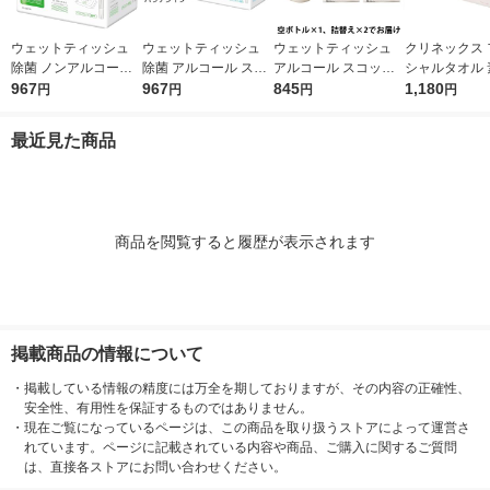
ウェットティッシュ
ウェットティッシュ
ウェットティッシュ
クリネックス 
除菌 ノンアルコール
除菌 アルコール スコ
アルコール スコッテ
シャルタオル 
スコッティ ウェット
967
ッティ ウェットティ
967
ィ パーフェクトフィ
845
HADA 100枚
1,180
円
円
円
円
ティシュー 1パック
シュー 1パック（56枚
ット 本体＋詰め替え
本製紙クレシア
（58枚入×6）日本製
入×6）日本製紙クレ
セット（本体空ボトル
（イチオシ） 
最近見た商品
紙クレシア
シア
1個＋詰替え100枚入×
2個） 日本製紙クレシ
ア 限定
商品を閲覧すると履歴が表示されます
掲載商品の情報について
・
掲載している情報の精度には万全を期しておりますが、その内容の正確性、
安全性、有用性を保証するものではありません。
・
現在ご覧になっているページは、この商品を取り扱うストアによって運営さ
れています。ページに記載されている内容や商品、ご購入に関するご質問
は、直接各ストアにお問い合わせください。