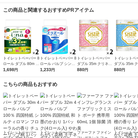
この商品と関連するおすすめPRアイテム
トイレットペーパー 8
トイレットペーパー 8
トイレットペーパー
トイレットペ
ロール ダブル 80m 3.
ロール パルプ シング
ダブル 35m クリネッ
ダブル 35m 
2倍巻き エリエール
1,698
ル 82.5m 香りつき エ
1,233
クス システィ ハピネ
880
クス システィ
880
円
円
円
円
イーナ 1セット（8ロ
リエールトイレットテ
スピンク 1セット（4
クスブルー 1
ール×2パック）大王
ィシューコンパクト 2
ロール入×2パック）
（4ロール入×
こちらの商品もおすすめ
製紙
パック 大王製紙
日本製紙クレシア
ク）日本製紙
トイレットペーパー
トイレットペーパー
ファーファ ファイン
トイレットペ