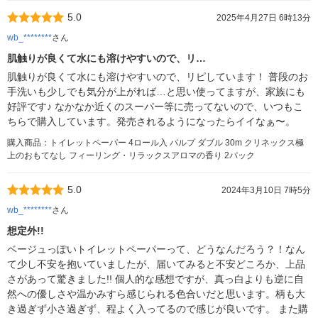
5.0
2025年4月27日 6時13分
wb_********
さん
肌触りが良くて水にも溶けやすいので、リ…
肌触りが良くて水にも溶けやすいので、リピしています！ 普段のお
手洗いも少しでも気分が上がれば…と思い使ってますが、家族にも
好評です♪ なかなか近くのスーパー等に売ってないので、いつもこ
ちらで購入しています。発売されるようになったらイイなぁ〜。
購入商品：トイレットペーパー 4ロール入 パルプ ダブル 30m クリネックス極
上のおもてなし フィーリング・リラックスアロマの香り 2パック
5.0
2024年3月10日 7時5分
wb_********
さん
想定外!!
ベージュっぽいトイレットペーパーって、どうなんだろう？！なん
て少し不安を抱いていましたが、届いてみると不安どころか、上品
さがあって驚きました!! 個人的な感想ですが、真っ白よりも逆に自
然への優しさや温かみすら感じられる色合いだと思います。柄も大
き過ぎず小さ過ぎず、程よく入ってるので感じが良いです。 また購