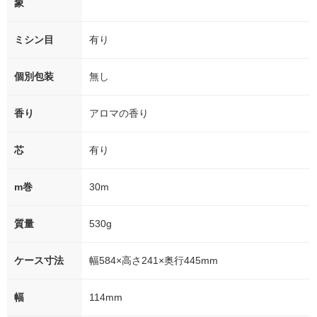
象
ミシン目
有り
個別包装
無し
香り
アロマの香り
芯
有り
m巻
30m
質量
530g
ケース寸法
幅584×高さ241×奥行445mm
幅
114mm