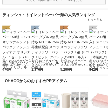
ティッシュ・トイレットペーパー類の人気ランキング
もっと見る
1
2
3
4
ティッシュペーパー 1
トイレットペーパー
トイレットペーパー
ティッシュペー
50組 ロハコオリジナ
ダブル 3倍長持ち 6ロ
ダブル 3倍長持ち 6ロ
00組（5箱入
ルソフトパックティッ
470
ール 75m 再生紙配合
1,376
ール 75m スコッティ
5,280
ティティシュー
842
円
円
円
円
シュ フィオナ オリジ
スコッティフラワーパ
フラワーパック 1箱
ト（2パック
ナル 1セット（10
ック 1セット（2パッ
（8パック48ロール
日本製紙クレシ
LOHACOからのおすすめPRアイテム
個：5個入×2パック）
ク12ロール入）花の
入）（イチオシ）
ティッシュ ボ
オリジナル
香り
ティッシュ