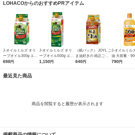
LOHACOからのおすすめPRアイテム
シ）
ゴマ（イチオシ） オ
リジナル
J-オイルミルズ オリ
J-オイルミルズ オリ
（紙パック） JOYL ご
J-オイルミル
ーブオイル300g エキ
ーブオイル500g エキ
ま油好きの 純正ごま
油 大容量・90
ストラバージン スペ
698
ストラバージン スペ
1,150
油 300g 1本 味の素 J-
640
ト 1本 JOYL
790
円
円
円
円
イン産オリーブ100%
イン産オリーブ100%
オイルミルズ
1本（紙パック） JOY
1本（紙パック） JOY
最近見た商品
L
L
商品を閲覧すると履歴が表示されます
掲載商品の情報について