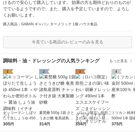
けるので安心して購入しています。 効果の方も期待どおりのものが
でているようですので、また、購入を予定していますので、よろし
くお願いします。
購入商品：GABAN ギャバン ターメリック 1個 ハウス食品
今見ている商品のレビューのみを見る
調味料・油・ドレッシングの人気ランキング
もっと見る
1
2
3
4
キッコーマン しぼり
素焚糖 500g 1袋 さと
（ロハコ限定）焙煎ご
ミツカン 純米
たて生しょうゆ 450m
うきび糖 奄美諸島産
まの深い味わい 胡麻
500ml 1本 国
l 1本 ＜やわらか密封
305
原料 チャック付き袋
314
ドレッシング 490ml 1
354
0％ 米酢 食酢
375
円
円
円
円
ボトル＞ 醤油 しょう
大東製糖 砂糖
本 エスエスケイフー
油 調味料（イチオ
ズ ごまドレッシング