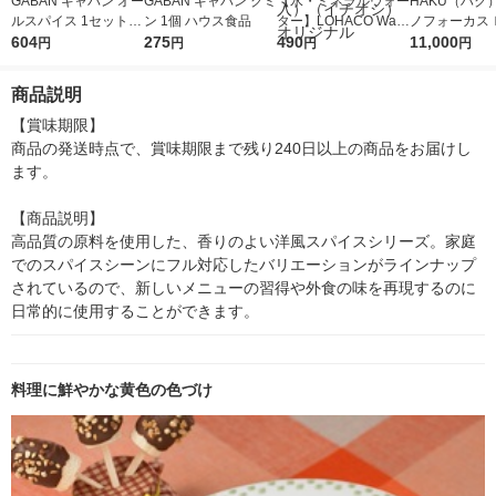
GABAN ギャバン オー
GABAN ギャバン クミ
【水・ミネラルウォー
HAKU（ハク
ルスパイス 1セット
ン 1個 ハウス食品
ター】LOHACO Wate
ノフォーカス
（2個入） ハウス食品
604
275
r（ロハコウォータ
490
5ｇ 資生堂
11,000
円
円
円
円
ー）2L ラベルレス 1
付き
箱（5本入）（イチオ
商品説明
シ） オリジナル
【賞味期限】

商品の発送時点で、賞味期限まで残り240日以上の商品をお届けし
ます。

【商品説明】

高品質の原料を使用した、香りのよい洋風スパイスシリーズ。家庭
でのスパイスシーンにフル対応したバリエーションがラインナップ
されているので、新しいメニューの習得や外食の味を再現するのに
日常的に使用することができます。
料理に鮮やかな黄色の色づけ