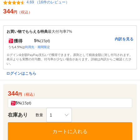
4.69 （16件のレビュー）
344
円
（税込）
お買い物でもらえる特典
最大付与率7%
内訳を見る
5
獲得
%
(15pt)
うち4.5%は
利用先・期間限定
ログイン&全額PayPay支払いで獲得できます。原則として税抜金額に対し付与されます。
表示よりも実際の付与数、付与率が少ない場合があります。詳細は内訳からご確認くださ
い。
ログインはこちら
344
円
（税込）
5
%
(15pt)
在庫あり
1
数量
カートに入れる