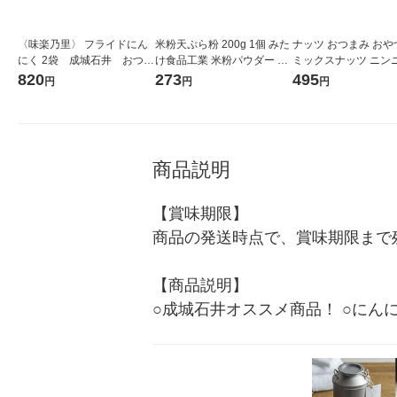
〈味楽乃里〉 フライドにん
米粉天ぷら粉 200g 1個 みた
ナッツ おつまみ おや
にく 2袋 成城石井 おつま
け食品工業 米粉パウダー グ
ミックスナッツ ニン
み
ルテンフリー
ヨ味 1個
820
273
495
円
円
円
商品説明
【賞味期限】

商品の発送時点で、賞味期限まで残
【商品説明】

○成城石井オススメ商品！ ○にん