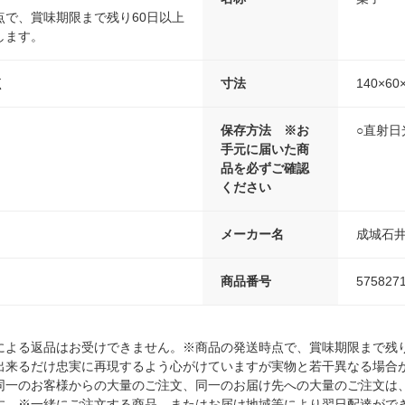
点で、賞味期限まで残り60日以上
します。
く
寸法
140×60
保存方法 ※お
○直射
手元に届いた商
品を必ずご確認
ください
メーカー名
成城石
商品番号
575827
による返品はお受けできません。※商品の発送時点で、賞味期限まで残り
出来るだけ忠実に再現するよう心がけていますが実物と若干異なる場合
同一のお客様からの大量のご注文、同一のお届け先への大量のご注文は
す。※一緒にご注文する商品、またはお届け地域等により翌日配達がで