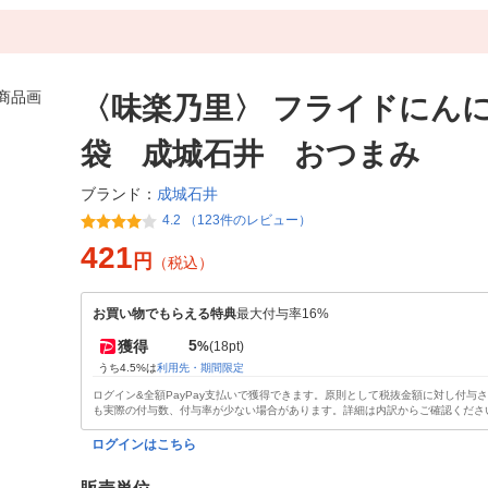
〈味楽乃里〉 フライドにんに
袋 成城石井 おつまみ
成城石井
ブランド：
4.2 （123件のレビュー）
421
円
（税込）
お買い物でもらえる特典
最大付与率16%
5
獲得
%
(18pt)
うち4.5%は
利用先・期間限定
ログイン&全額PayPay支払いで獲得できます。原則として税抜金額に対し付与
も実際の付与数、付与率が少ない場合があります。詳細は内訳からご確認くださ
ログインはこちら