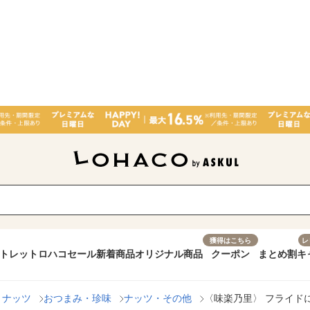
獲得はこちら
レ
トレット
ロハコセール
新着商品
オリジナル商品
クーポン
まとめ割
キ
・ナッツ
おつまみ・珍味
ナッツ・その他
〈味楽乃里〉 フライド