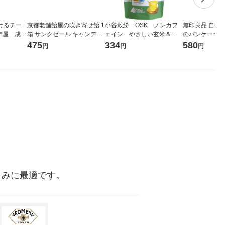
けるチー
京都老舗飴屋の吹き寄せ飴 1
小谷穀紛 OSK ノンカフ
無印良品 自分
年屋 成城
箱 サンクゼール キャンディ
ェイン やさしい玄米＆グ
のパンケーキ 1
せんべい
キャンディー 飴
リーンルイボス 3.5g 1袋
分）1セット（1
475
334
580
円
円
円
（8バッグ入）
計画
まみに最適です。