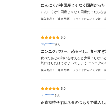
にんにくが中国産じゃなく国産だった
にんにくが中国産じゃなく国産だったらなぁ
購入商品：〈味楽乃里〉 フライドにんにく 2袋 
5.0
dky********
さん
ニンニクパワー、恐るべし。食べすぎ
食べたあとの匂いを考えると少量にしないと
気にはしたほうがよいでしょう ニンニクの
購入商品：〈味楽乃里〉 フライドにんにく 2袋 
5.0
hi_********
さん
正直期待せず話ネタのつもりで購入し