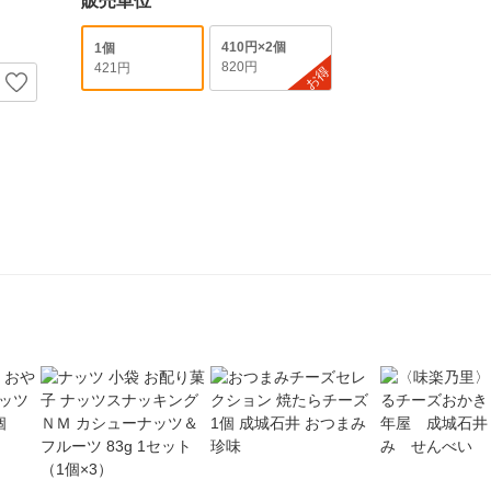
販売単位
410円×2個
1個
820円
421円
お得