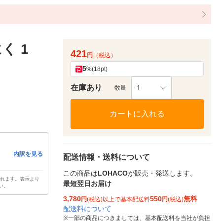
く 1
421
円
（税込）
5
%
(18pt)
在庫あり
1
数量
カートに入れる
内訳を見る
配送情報・送料について
この商品は
LOHACO
が販売・発送します。
されます。表示より
最短翌日お届け
い。
3,780
550
無料
円
(税込)以上で基本配送料
円
(税込)
配送料について
※
一部の商品につきましては、基本配送料を当社が負担