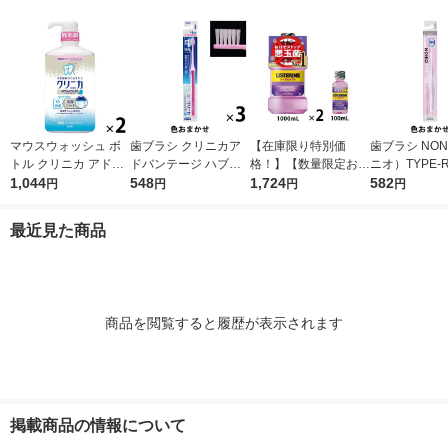
ライオン
ン
ライオン 口臭
マウスウォッシュ ボ
歯ブラシ クリニカア
【在庫限り特別価
歯ブラシ NON
トル クリニカ アドバ
ドバンテージ ハブラ
格！】【数量限定お得
ニオ）TYPE-R
ンテージ デンタルリ
1,044
シ 4列 超コンパクト
548
セット】リステリン
1,724
つう 1セット
582
円
円
円
円
ンス 低刺激タイプ ノ
ふつう 虫歯予防 歯垢
トータルケアプラス 1
口臭予防 歯垢
ンアルコール 900mL
除去 1セット（3本）
000ml×2本+100ml×1
イオン
最近見た商品
1セット（2本） ライ
ライオン
本 マウスウォッシュ
オン
医薬部外品
商品を閲覧すると履歴が表示されます
掲載商品の情報について