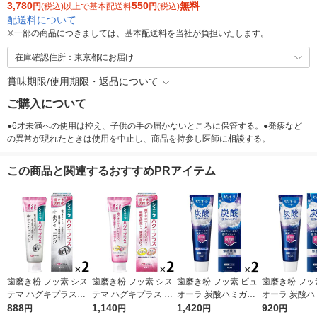
3,780
550
無料
円
(税込)以上で基本配送料
円
(税込)
配送料について
※
一部の商品につきましては、基本配送料を当社が負担いたします。
在庫確認住所：東京都にお届け
賞味期限/使用期限・返品について
ご購入について
●6才未満への使用は控え、子供の手の届かないところに保管する。●発疹など
の異常が現れたときは使用を中止し、商品を持参し医師に相談する。
この商品と関連するおすすめPRアイテム
歯磨き粉 フッ素 シス
歯磨き粉 フッ素 シス
歯磨き粉 フッ素 ピュ
歯磨き粉 フッ
テマ ハグキプラスW
テマ ハグキプラス ハ
オーラ 炭酸ハミガキ
オーラ 炭酸ハ
ホワイトニング ハミ
888
ミガキ 組織修復成分
1,140
95g クリスタルソーダ
1,420
95g クリス
920
円
円
円
円