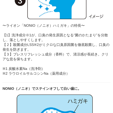
〜ライオン「NONIO（ノニオ）ハミガキ」の特長〜
【1】洗浄成分※1が、口臭の発生原因となる“菌のかたまり”を分散
し、落としやすくします。
【２】殺菌成分LSS※2がミクロな口臭原因菌を徹底殺菌し、口臭の
発生を防ぎます。
【３】ブレスリフレッシュ成分（香料）で、清涼感が長続き。クリ
アな息を保ちます。
※1 炭酸水素Na（洗浄剤）
※2 ラウロイルサルコシンNa（薬用成分）
NONIO（ノニオ）でステインオフして白い歯に。