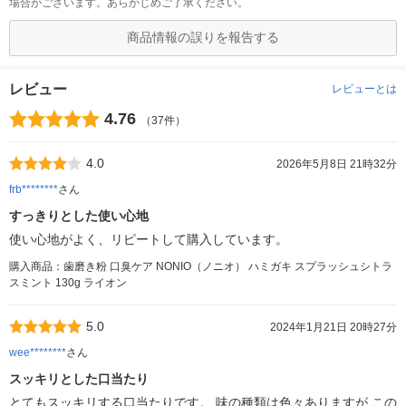
場合がございます。あらかじめご了承ください。
商品情報の誤りを報告する
レビュー
レビューとは
4.76
（37件）
4.0
2026年5月8日 21時32分
frb********
さん
すっきりとした使い心地
使い心地がよく、リピートして購入しています。
購入商品：歯磨き粉 口臭ケア NONIO（ノニオ） ハミガキ スプラッシュシトラ
スミント 130g ライオン
5.0
2024年1月21日 20時27分
wee********
さん
スッキリとした口当たり
とてもスッキリする口当たりです。 味の種類は色々ありますが この