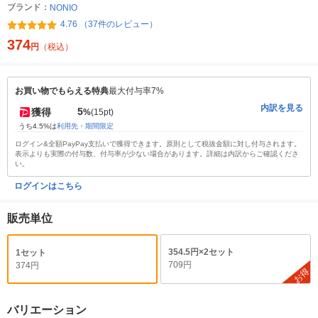
ブランド：
NONIO
4.76 （37件のレビュー）
374
円
（税込）
お買い物でもらえる特典
最大付与率7%
内訳を見る
5
獲得
%
(15pt)
うち4.5%は
利用先・期間限定
ログイン&全額PayPay支払いで獲得できます。原則として税抜金額に対し付与されます。
表示よりも実際の付与数、付与率が少ない場合があります。詳細は内訳からご確認くださ
い。
ログインはこちら
販売単位
354.5円×2セット
1セット
709円
374円
お得
バリエーション