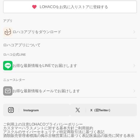
LOHACOをお気に入りストアに登録する
アプリ
ロハコアプリをダウンロード
ロハコアプリについて
ロハコ公式LINE
お得な最新情報をLINEでお届けします
ニュースレター
お得な最新情報をメールでお届けします
Instagram
X（旧Twitter）
ご利用上の注意
LOHACOプライバシーポリシー
カスタマーハラスメントに対する基本方針
ご利用規約
アスクルのサイバーセキュリティ
特定商取引法に基づく表記
酒類販売管理者標識の掲示
古物営業法に基づく表記
医薬品の販売に関する表示