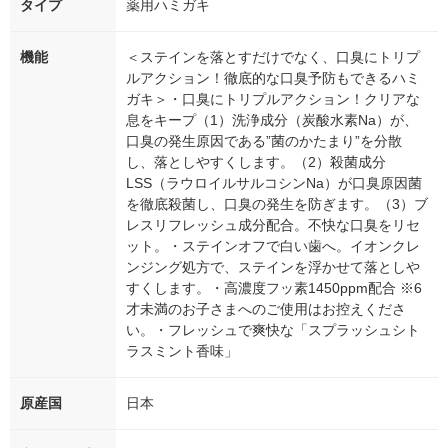
タイプ
薬用ハミガキ
機能
＜ステインを落とすだけでなく、口臭にトリプ
ルアクション！徹底的な口臭予防もできるハミ
ガキ＞・口臭にトリプルアクション！クリアな
息をキープ（1）洗浄成分（炭酸水素Na）が、
口臭の発生原因である”菌のかたまり”を分散
し、落としやすくします。（2）殺菌成分
LSS（ラウロイルサルコシンNa）が口臭原因菌
を徹底殺菌し、口臭の発生を防ぎます。（3）ブ
レスリフレッシュ成分配合。不快な口臭をリセ
ット。・ステインオフで白い歯へ。イオンクレ
ンジング処方で、ステインを浮かせて落としや
すくします。・高濃度フッ素1450ppm配合 ※6
才未満のお子さまへのご使用はお控えくださ
い。・フレッシュで爽快な「スプラッシュシト
ラスミント香味」
原産国
日本