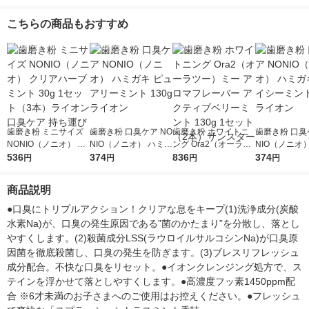
ガキ 高濃度フッ素配
ダブル配合 歯周病予
花王 炭酸洗浄 歯周病
花王 炭酸洗浄
合 歯周病予防 95g 1
防 90g 1セット（2
予防 1セット（2本）
予防 1本
こちらの商品もおすすめ
セット（2本） ライオ
本） ライオン
ン
歯磨き粉 ミニサイズ
歯磨き粉 口臭ケア NO
歯磨き粉 ホワイトニ
歯磨き粉 口臭
NONIO（ノニオ） ク
NIO（ノニオ） ハミガ
ング Ora2（オーラツ
NIO（ノニオ
リアハーブミント 30g
536
キ ピュアリーミント
374
ー）ミー アロマフレ
836
キ スパイシー
374
円
円
円
円
1セット（3本）ライ
130g ライオン
ーバー アクティブベ
130g ライオ
オン 口臭ケア 持ち運
リーミント 130g 1セ
商品説明
び
ット（2本）サンスタ
ー
●口臭にトリプルアクション！クリアな息をキープ(1)洗浄成分(炭酸
水素Na)が、口臭の発生原因である”菌のかたまり”を分散し、落とし
やすくします。(2)殺菌成分LSS(ラウロイルサルコシンNa)が口臭原
因菌を徹底殺菌し、口臭の発生を防ぎます。(3)ブレスリフレッシュ
成分配合。不快な口臭をリセット。●イオンクレンジング処方で、ス
テインを浮かせて落としやすくします。●高濃度フッ素1450ppm配
合 ※6才未満のお子さまへのご使用はお控えください。●フレッシュ