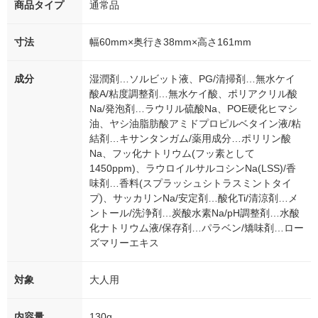
商品タイプ
通常品
寸法
幅60mm×奥行き38mm×高さ161mm
成分
湿潤剤…ソルビット液、PG/清掃剤…無水ケイ
酸A/粘度調整剤…無水ケイ酸、ポリアクリル酸
Na/発泡剤…ラウリル硫酸Na、POE硬化ヒマシ
油、ヤシ油脂肪酸アミドプロピルベタイン液/粘
結剤…キサンタンガム/薬用成分…ポリリン酸
Na、フッ化ナトリウム(フッ素として
1450ppm)、ラウロイルサルコシンNa(LSS)/香
味剤…香料(スプラッシュシトラスミントタイ
プ)、サッカリンNa/安定剤…酸化Ti/清涼剤…メ
ントール/洗浄剤…炭酸水素Na/pH調整剤…水酸
化ナトリウム液/保存剤…パラベン/矯味剤…ロー
ズマリーエキス
対象
大人用
内容量
130g