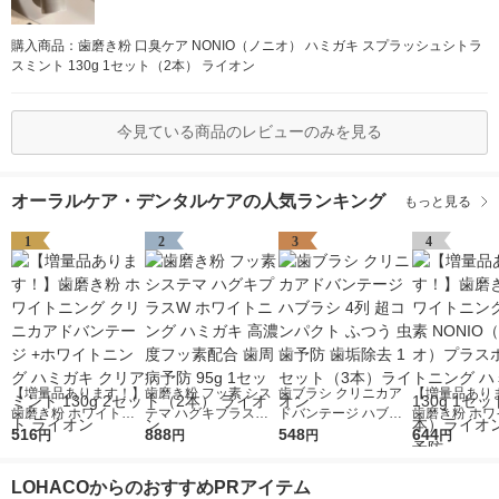
購入商品：歯磨き粉 口臭ケア NONIO（ノニオ） ハミガキ スプラッシュシトラ
スミント 130g 1セット（2本） ライオン
今見ている商品のレビューのみを見る
オーラルケア・デンタルケアの人気ランキング
もっと見る
1
2
3
4
【増量品あります！】
歯磨き粉 フッ素 シス
歯ブラシ クリニカア
【増量品あり
歯磨き粉 ホワイトニ
テマ ハグキプラスW
ドバンテージ ハブラ
歯磨き粉 ホワ
ング クリニカアドバ
516
ホワイトニング ハミ
888
シ 4列 超コンパクト
548
ング フッ素 N
644
円
円
円
円
ンテージ +ホワイトニ
ガキ 高濃度フッ素配
ふつう 虫歯予防 歯垢
（ノニオ）プ
ング ハミガキ クリア
合 歯周病予防 95g 1
除去 1セット（3本）
イトニング ハ
LOHACOからのおすすめPRアイテム
ミント 130g 2セット
セット（2本） ライオ
ライオン
130g 1セッ