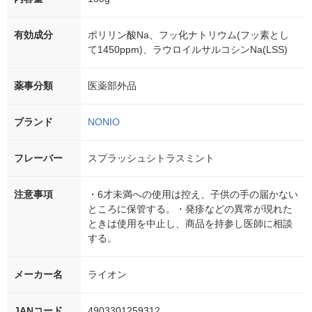
有効成分
ポリリン酸Na、フッ化ナトリウム(フッ素とし
て1450ppm)、ラウロイルサルコシンNa(LSS)
薬事分類
医薬部外品
ブランド
NONIO
フレーバー
スプラッシュシトラスミント
注意事項
・6才未満への使用は控え、子供の手の届かない
ところに保管する。・発疹などの異常が現れた
ときは使用を中止し、商品を持参し医師に相談
する。
メーカー名
ライオン
JANコード
4903301259312