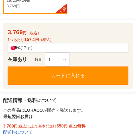
157.1円×24個
3,769円
お得
3,769
円
（税込）
157.1
1つあたり
円
（税込）
5
%
(171pt)
在庫あり
1
数量
カートに入れる
配送情報・送料について
この商品は
LOHACO
が販売・発送します。
最短翌日お届け
3,780
550
無料
円
(税込)以上で基本配送料
円
(税込)
配送料について