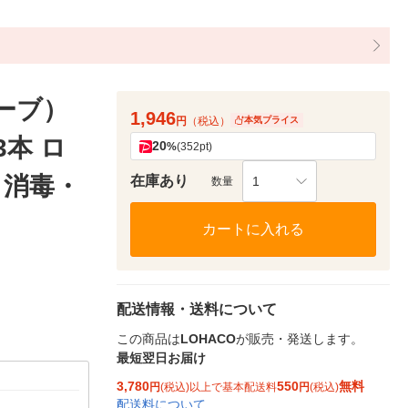
ーブ）
1,946
円
（税込）
本気プライス
3本 ロ
20
%
(352pt)
・消毒・
在庫あり
1
数量
カートに入れる
配送情報・送料について
この商品は
LOHACO
が販売・発送します。
最短翌日お届け
3,780
550
無料
円
(税込)以上で基本配送料
円
(税込)
配送料について