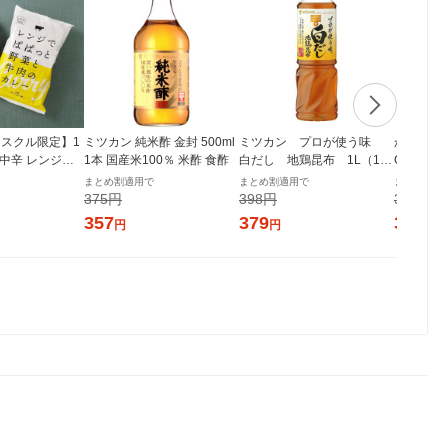
スクル限定】1
ミツカン 純米酢 金封 500ml
ミツカン プロが使う味
からだに
 中辛 レンジで
1本 国産米100％ 米酢 食酢
白だし 地鶏昆布 1L（100
GI 500
菜と牛肉のカレ
0ml） 1本
100% 
まとめ割適用で
まとめ割適用で
まとめ割適
個 オリジナル レト
製糖
375円
398円
335円
シ） オリジナ
357
379
319
円
円
円