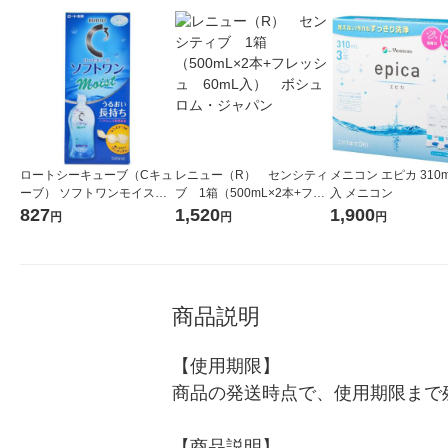
ロートシーキューブ（Cキュ
レニュー（R） センシティ
メニコン エピカ 310m
ーブ） ソフトワンモイストa
ブ 1箱（500mL×2本+フレ
入 メニコン
1本（500mL） コンタクト
ッシュ 60mL入） ボシュ
827
1,520
1,900
円
円
円
用洗浄・消毒・保存液 ロー
ロム・ジャパン
ト製薬
商品説明
【使用期限】

商品の発送時点で、使用期限まで残
【商品説明】
