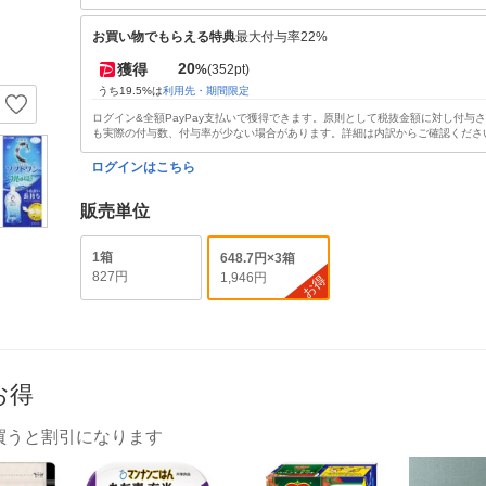
お買い物でもらえる特典
最大付与率22%
20
獲得
%
(352pt)
うち19.5%は
利用先・期間限定
ログイン&全額PayPay支払いで獲得できます。原則として税抜金額に対し付与
も実際の付与数、付与率が少ない場合があります。詳細は内訳からご確認くださ
ログインはこちら
販売単位
1箱
648.7円×3箱
827円
1,946円
お得
お得
買うと割引になります