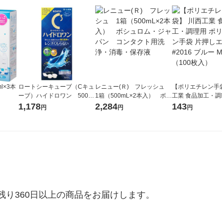
l×3本
ロートシーキューブ（Cキュ
レニュー(Ｒ) フレッシュ
【ポリエチレン手
ーブ）ハイドロワン 500ml
1箱（500mL×2本入） ボシ
工業 食品加工・調
ロート製薬 コンタク
ュロム・ジャパン コンタ
エチレン手袋 片
1,178
2,284
143
円
円
円
ト用洗浄・消毒・保存液
クト用洗浄・消毒・保存液
ス #2016 ブルー 
0枚入）
り360日以上の商品をお届けします。
