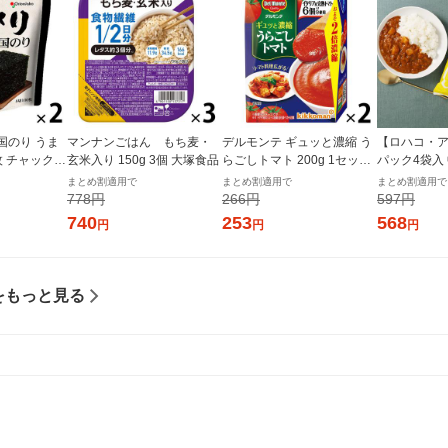
国のり うま
マンナンごはん もち麦・
デルモンテ ギュッと濃縮 う
【ロハコ・ア
枚 チャック付
玄米入り 150g 3個 大塚食品
らごしトマト 200g 1セット
パック4袋入
個×2）オリオ
（1個×2）キッコーマン 紙
ぱぱっと野
まとめ割適用で
まとめ割適用で
まとめ割適用で
パック
ー 180g 1
778円
266円
597円
ルト（イチオ
740
253
568
円
円
円
ル
をもっと見る