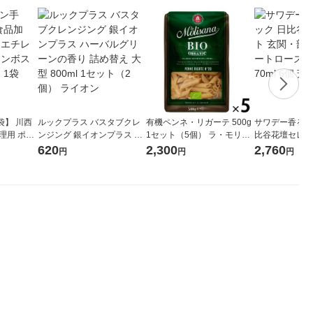
袋】 川西
ルックプラス バスタブクレ
有機ペンネ・リガーテ 500g
サワデー香るス
理用 ポリ
ンジング 銀イオンプラス ハ
1セット（5個） ラ・モリサ
比谷花壇セレク
押しエンボ
ーバルグリーンの香り 詰め
ーナ パスタ
屋用 スウィー
620
2,300
2,760
円
円
円
M 1袋（10
替え 大型 800ml 1セット（2
替え用 70ml 
個） ライオン