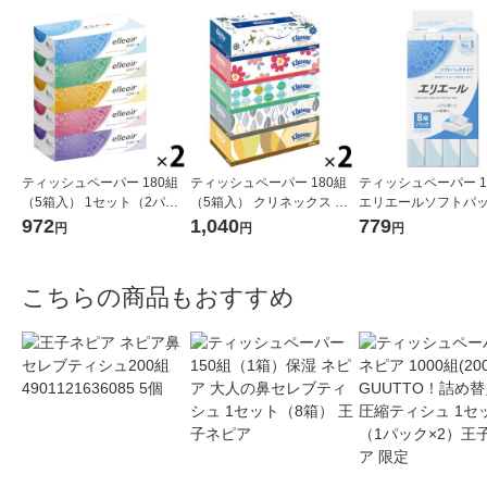
ティッシュペーパー 180組
ティッシュペーパー 180組
ティッシュペーパー 1
（5箱入） 1セット（2パッ
（5箱入） クリネックス 北
エリエールソフトパ
ク） エリエールティシュー
欧デザイン 1セット（2パッ
ィシュー 1パック（8
972
1,040
779
円
円
円
大王製紙
ク） 日本製紙クレシア
大王製紙
こちらの商品もおすすめ