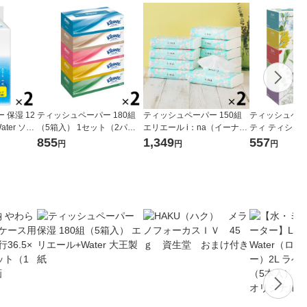
 保湿 12
ティッシュペーパー 180組
ティッシュペーパー 150組
ティッシュペー
ter ソフ
（5箱入） 1セット（2パッ
エリエール i：na（イーナ）
ティ ティシュー
ー 1セッ
ク） クリネックスティシュ
ソフトパックティシュー 1セ
入）フラワーボ
855
1,349
557
円
円
円
ク）大王製
ー 日本製紙クレシア
ット（2パック）大王製紙
ク 日本製紙ク
オシ）