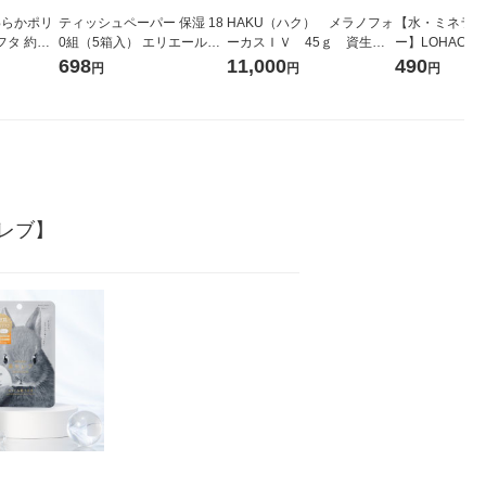
わらかポリ
ティッシュペーパー 保湿 18
HAKU（ハク） メラノフォ
【水・ミネラル
タ 約幅2
0組（5箱入） エリエール+W
ーカスＩＶ 45ｇ 資生
ー】LOHACO 
.5cm 1セ
ater 大王製紙
堂 おまけ付き
コウォーター）
698
11,000
490
円
円
円
良品計画
ス 1箱（5本
シ） オリジナ
セレブ】