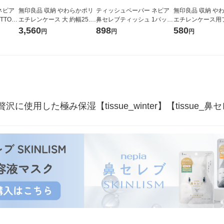
ネピア
無印良品 収納 やわらかポリ
ティッシュペーパー ネピア
無印良品 収納 や
UTTO！
エチレンケース 大 約幅25.5
鼻セレブティッシュ 1パック
エチレンケース用フ
ュ 1セ
×奥行36×高さ24cm 1セット
（3箱入）王子ネピア
6×奥行36.5×高さ1
3,560
898
580
円
円
円
王子ネピ
（1個×4） 良品計画
ット（1個×2） 
用した極み保湿【tissue_winter】【tissue_鼻