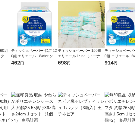
60組
ティッシュペーパー 保湿 12
ティッシュペーパー 150組
ティッシュペーパー
ックテ
0組 エリエール +Water ソフ
エリエール i：na（イーナ）
0組 エリエール +Wa
個入）
トパックティッシュー 1パッ
ソフトパックティシュー 1パ
トパックティッシュ
462
698
914
円
円
円
ク（5個入）大王製紙
ック（10個入）大王製紙
ト（5個入×2パッ
紙