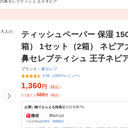
大人の鼻セレブティシュ 王子ネピア
ティッシュペーパー 保湿 15
箱） 1セット（2箱） ネピア
鼻セレブティシュ 王子ネピ
鼻セレブ
ブランド：
4.58 （26件のレビュー）
1,360
円
（税込）
680
1つあたり
円
（税込）
お買い物でもらえる特典
最大付与率7%
5
獲得
%
(61pt)
うち4.5%は
利用先・期間限定