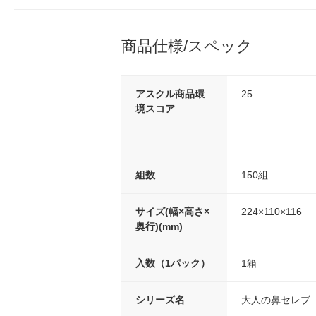
商品仕様/スペック
アスクル商品環
25
境スコア
組数
150組
サイズ(幅×高さ×
224×110×116
奥行)(mm)
入数（1パック）
1箱
シリーズ名
大人の鼻セレブ