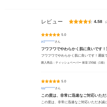
レビュー
4.58
（
5.0
zr2********
さん
フワフワでやわらかく肌に良いです！
フワフワでやわらかく肌に良いです！通販
購入商品：ティッシュペーパー 保湿 150組（1箱
5.0
syy********
さん
この度は、非常に迅速なご対応いただ
この度は、非常に迅速なご対応いただき誠