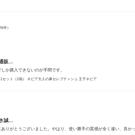
26件）
通販…
でしか購入できないのが手間です。
） 1セット（2箱） ネピア大人の鼻セレブティシュ 王子ネピア
き誠…
にありがとうございました。やはり、使い勝手の質感が全く違い、良か