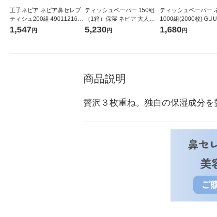
王子ネピア ネピア鼻セレブ
ティッシュペーパー 150組
ティッシュペーパー 
ティシュ200組 4901121636
（1箱）保湿 ネピア 大人の
1000組(2000枚) GU
085 5個
鼻セレブティシュ 1セット
詰め替え用圧縮ティシ
1,547
5,230
1,680
円
円
円
（8箱） 王子ネピア
ット（1パック×2）
ア 限定
商品説明
贅沢３枚重ね。独自の保湿成分を贅沢に使