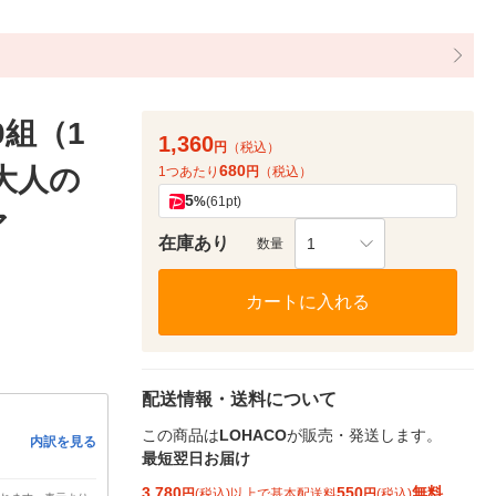
0組（1
1,360
円
（税込）
680
大人の
1つあたり
円
（税込）
5
%
(61pt)
ア
在庫あり
1
数量
カートに入れる
配送情報・送料について
この商品は
LOHACO
が販売・発送します。
内訳を見る
最短翌日お届け
3,780
550
無料
円
(税込)以上で基本配送料
円
(税込)