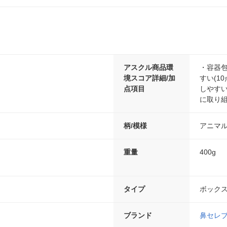
アスクル商品環
・容器包
境スコア詳細/加
すい(1
点項目
しやすい
に取り組
柄/模様
アニマ
重量
400g
タイプ
ボック
ブランド
鼻セレ