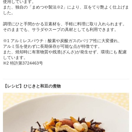
使用しています。
また、独自の「まめつや製法※2」により、豆をてり艶よく仕上げま
した。
調理にひと手間かかる豆素材を、手軽に料理に取り入れられます。
そのままでも、サラダやスープの具材としても利用できます。
※1 アルミレスパウチ：酸素や炭酸ガスのバリア性に大変優れ、
アルミ箔を使わずに長期保存が可能な点が特徴です。
また、焼却時に有害物質や残渣(ざんさ)が発生せず、環境にも 配慮
しています。
※2 特許第3724463号
【レシピ】ひじきと和豆の煮物