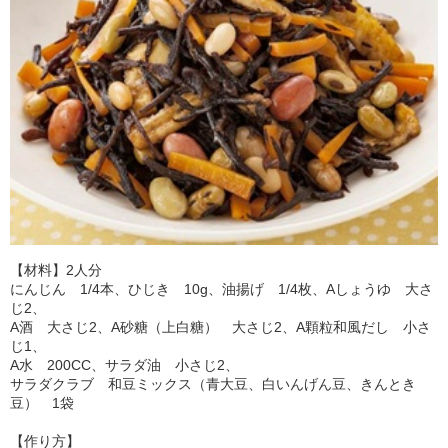
【材料】2人分
にんじん 1/4本、ひじき 10g、油揚げ 1/4枚、Aしょうゆ 大さ
じ2、
A酒 大さじ2、A砂糖（上白糖） 大さじ2、A顆粒和風だし 小さ
じ1、
A水 200CC、サラダ油 小さじ2、
サラダクラブ 和豆ミックス（青大豆、白いんげん豆、きんとき
豆） 1袋
【作り方】