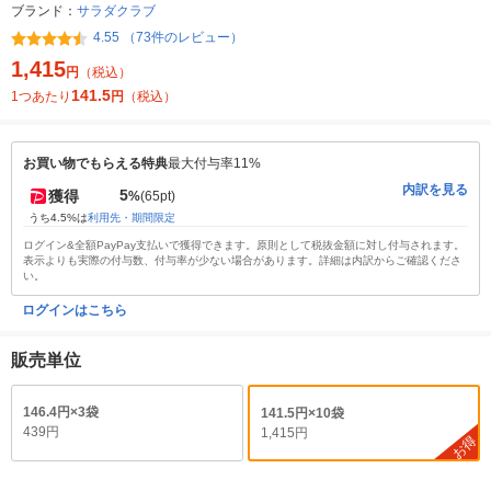
ブランド：
サラダクラブ
4.55 （73件のレビュー）
1,415
円
（税込）
141.5
1つあたり
円
（税込）
お買い物でもらえる特典
最大付与率11%
内訳を見る
5
獲得
%
(65pt)
うち4.5%は
利用先・期間限定
ログイン&全額PayPay支払いで獲得できます。原則として税抜金額に対し付与されます。
表示よりも実際の付与数、付与率が少ない場合があります。詳細は内訳からご確認くださ
い。
ログインはこちら
販売単位
146.4円×3袋
141.5円×10袋
439円
1,415円
お得