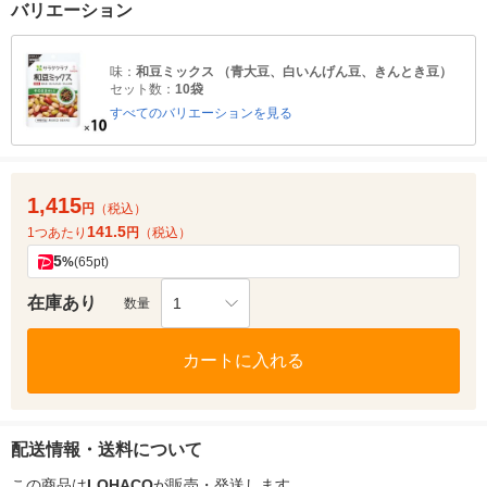
バリエーション
味：
和豆ミックス （青大豆、白いんげん豆、きんとき豆）
セット数：
10袋
すべてのバリエーションを見る
1,415
円
（税込）
141.5
1つあたり
円
（税込）
5
%
(65pt)
在庫あり
1
数量
カートに入れる
配送情報・送料について
この商品は
LOHACO
が販売・発送します。