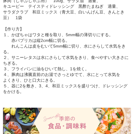
豚肉（しゃぶしゃぶ用） 100g、サラダ油 適量、
キユーピー テイスティドレッシング 黒酢たまねぎ 適量、
サラダクラブ 和豆ミックス（青大豆、白いんげん豆、きんとき
豆） 1袋
【作り方】
１、かぼちゃはワタと種を取り、5mm幅の薄切りにする。
赤パプリカは縦2cm幅に切る。
れんこんは皮をむいて5mm幅に切り、水にさらして水気をき
る。
２、サニーレタスは水にさらして水気をきり、食べやすい大きさに
ちぎる。
３、フライパンに油をひいて熱し、1を焼く。
４、豚肉は沸騰直前のお湯でさっとゆでて、水にとって水気を
よくきり、ひと口大にきる。
５、器に2を敷き、3、4、和豆ミックスを盛りつけ、ドレッシング
をかける。