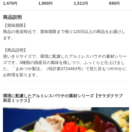
（豆と穀物）40g 1セ
1,470
（ほぐし肉） 40g
1,900
クス（4種豆と麦とキ
1,511
豆・青えんど
690
円
円
円
円
ット（1袋×10）パウ
1セット（10袋）
ヌア入り） 1セット
んげん豆＞ 10
チ
（10袋）
ット（1袋×3
商品説明
ピー パウチ
【賞味期限】

商品の発送時点で、賞味期限まで残り120日以上の商品をお届けし
ます。

【商品説明】

使いきりサイズで、環境に配慮したアルミレスパウチの素材シリー
ズです。3種類の国産豆の風味を残しつつ、ふっくらと仕上げまし
た。「まめつや製法」（特許第3724463号）で見た目もつややかに
お料理を彩ります。
環境に配慮したアルミレスパウチの素材シリーズ【サラダクラブ
和豆ミックス】