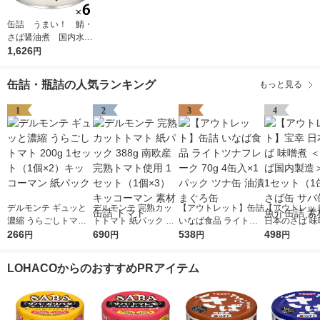
缶詰 うまい！ 鯖・
さば醤油煮 国内水揚
げ 150g 1セット
1,626
円
（6缶） 清水食品
缶詰・瓶詰の人気ランキング
もっと見る
1
2
3
4
デルモンテ ギュッと
デルモンテ 完熟カッ
【アウトレット】缶詰
【アウトレッ
濃縮 うらごしトマト
トトマト 紙パック 38
いなば食品 ライトツ
日本のさば 味
200g 1セット（1個×
266
8g 南欧産完熟トマト
690
ナフレーク 70g 4缶入
538
国内さば国内製
498
円
円
円
円
2）キッコーマン 紙パ
使用 1セット（1個×
×1パック ツナ缶 油漬
90g 1セット
ック
3）キッコーマン 素材
まぐろ缶
2） さば缶 サ
LOHACOからのおすすめPRアイテム
缶詰 トマト
缶 魚介缶詰 素