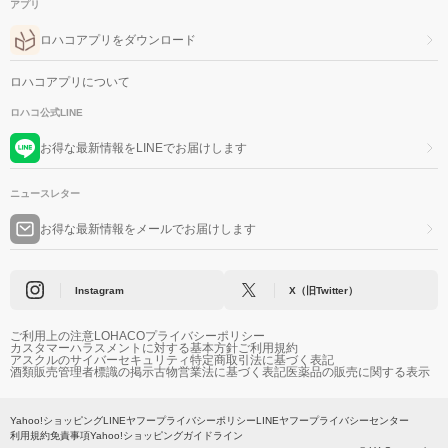
アプリ
ロハコアプリをダウンロード
ロハコアプリについて
ロハコ公式LINE
お得な最新情報をLINEでお届けします
ニュースレター
お得な最新情報をメールでお届けします
Instagram
X（旧Twitter）
ご利用上の注意
LOHACOプライバシーポリシー
カスタマーハラスメントに対する基本方針
ご利用規約
アスクルのサイバーセキュリティ
特定商取引法に基づく表記
酒類販売管理者標識の掲示
古物営業法に基づく表記
医薬品の販売に関する表示
Yahoo!ショッピング
LINEヤフープライバシーポリシー
LINEヤフープライバシーセンター
利用規約
免責事項
Yahoo!ショッピングガイドライン