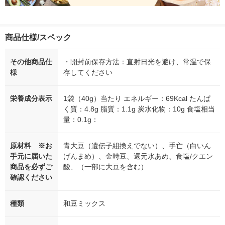
商品仕様/スペック
その他商品仕
・開封前保存方法：直射日光を避け、常温で保
様
存してください
栄養成分表示
1袋（40g）当たり エネルギー：69Kcal たんぱ
く質：4.8g 脂質：1.1g 炭水化物：10g 食塩相当
量：0.1g：
原材料 ※お
青大豆（遺伝子組換えでない）、手亡（白いん
手元に届いた
げんまめ）、金時豆、還元水あめ、食塩/クエン
商品を必ずご
酸、（一部に大豆を含む）
確認ください
種類
和豆ミックス