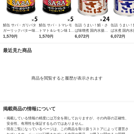
鯖缶 サバ・ガリバタ
鯖缶 サバ・トマレモ
缶詰 うまい！鯖・さ
缶詰 うまい！
ガーリックバター味 1
トマト＆レモン味 1セ
ば味噌煮 国内水揚げ
ば水煮 国内水揚
セット（5缶） 清水食
1,570
ット（5缶） 清水食品
1,570
150g 1セット（1缶×2
6,072
0g 1セット（
6,072
円
円
円
円
品 缶詰
缶詰
4）清水食品
4）清水食品
最近見た商品
商品を閲覧すると履歴が表示されます
掲載商品の情報について
・
掲載している情報の精度には万全を期しておりますが、その内容の正確性、
安全性、有用性を保証するものではありません。
・
現在ご覧になっているページは、この商品を取り扱うストアによって運営さ