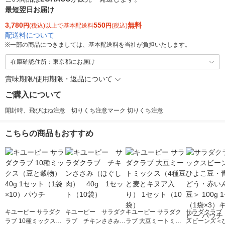
最短翌日お届け
3,780
550
無料
円
(税込)以上で基本配送料
円
(税込)
配送料について
※
一部の商品につきましては、基本配送料を当社が負担いたします。
在庫確認住所：東京都にお届け
賞味期限/使用期限・返品について
ご購入について
開封時、飛びはね注意 切りくち注意マーク 切りくち注意
こちらの商品もおすすめ
キユーピー サラダク
キユーピー サラダク
キユーピー サラダク
サラダクラブ 
ラブ 10種ミックス
ラブ チキンささみ
ラブ 大豆ミートミッ
スビーンズ＜