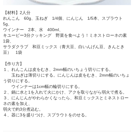
【材料】2人分
れんこん 60g、玉ねぎ 1/4個、にんじん 1/5本、スプラウト
5g、
ウインナー 2本、水 400ml、
キユーピー3分クッキング 野菜を食べよう！ミネストローネの素
1袋、
サラダクラブ 和豆ミックス（青大豆、白いんげん豆、きんとき
豆） 1袋
【作り方】
１、れんこんは皮をむき、2mm幅のいちょう切りにする。
玉ねぎは薄切りにする。にんじんは皮をむき、2mm幅のいちょ
う切りにする。
ウインナーは1cm幅の輪切りにする。
２、鍋に水と1を入れて火にかけ、アクを取りながら弱火で煮る。
３、にんじんがやわらかくなったら、和豆ミックスとミネストロー
ネの素を加え、
弱火で約3分煮込む。
４、器に3を盛りつけ、スプラウトをのせる。