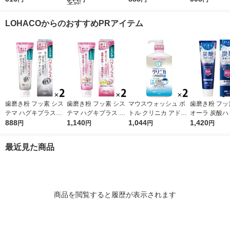
ンテージ +ホワイトニ
（ノニオ）プラスホワ
ガキ 高濃度フッ素配
セット（3本
ング ハミガキ クリア
イトニング ハミガキ
合 歯周病予防 95g 1
ン
LOHACOからのおすすめPRアイテム
ミント 130g 2セット
130g 1セット（2本）
セット（2本） ライオ
ライオン
ライオン 口臭予防
ン
歯磨き粉 フッ素 シス
歯磨き粉 フッ素 シス
マウスウォッシュ ボ
歯磨き粉 フッ
テマ ハグキプラスW
テマ ハグキプラス ハ
トル クリニカ アドバ
オーラ 炭酸ハ
ホワイトニング ハミ
888
ミガキ 組織修復成分
1,140
ンテージ デンタルリ
1,044
95g クリス
1,420
円
円
円
円
ガキ 高濃度フッ素配
ダブル配合 歯周病予
ンス 低刺激タイプ ノ
花王 炭酸洗浄
合 歯周病予防 95g 1
防 90g 1セット（2
ンアルコール 900mL
予防 1セット
最近見た商品
セット（2本） ライオ
本） ライオン
1セット（2本） ライ
ン
オン
商品を閲覧すると履歴が表示されます