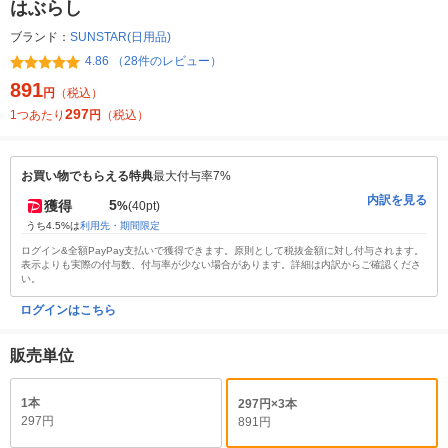
はぶらし
ブランド：
SUNSTAR(日用品)
4.86 （28件のレビュー）
891
円
（税込）
297
1つあたり
円
（税込）
お買い物でもらえる特典
最大付与率7%
内訳を見る
5
獲得
%
(40pt)
うち4.5%は
利用先・期間限定
ログイン&全額PayPay支払いで獲得できます。原則として税抜金額に対し付与されます。
表示よりも実際の付与数、付与率が少ない場合があります。詳細は内訳からご確認くださ
い。
ログインはこちら
販売単位
1本
297円×3本
297円
891円