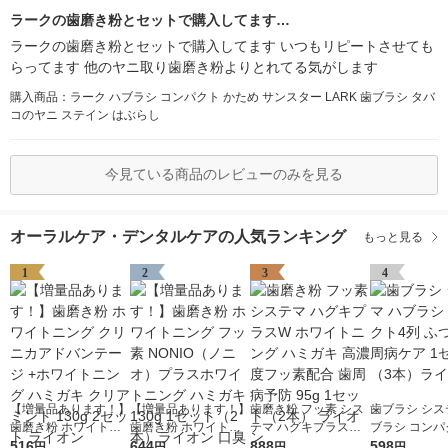
ラークの歯磨き粉とセットで購入してます…
ラークの歯磨き粉とセットで購入してます いつもリピートさせても
らってます 他のヤニ取り歯磨き粉よりとれてる気がします
購入商品：ラーク ハブラシ コンパクト かため サンスター LARK 歯ブラシ タバ
コのヤニ ステイン はぶらし
今見ている商品のレビューのみを見る
オーラルケア・デンタルケアの人気ランキング
もっと見る
1
2
3
4
【増量品あります！】
【増量品あります！】
歯磨き粉 フッ素 シス
歯ブラシ シス
歯磨き粉 ホワイトニ
歯磨き粉 ホワイトニ
テマ ハグキプラスW
ブラシ コンパ
ング クリニカアドバ
516
ング フッ素 NONIO
644
ホワイトニング ハミ
888
ふつう 歯周病
598
円
円
円
円