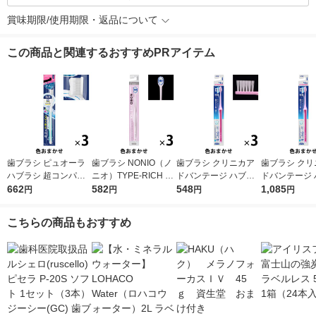
賞味期限/使用期限・返品について
この商品と関連するおすすめPRアイテム
歯ブラシ ピュオーラ
歯ブラシ NONIO（ノ
歯ブラシ クリニカア
歯ブラシ クリ
ハブラシ 超コンパク
ニオ）TYPE-RICH ふ
ドバンテージ ハブラ
ドバンテージ 
ト ふつう 1セット（3
662
つう 1セット（3本）
582
シ 4列 超コンパクト
548
シ 4列 超コ
1,085
円
円
円
円
本）花王
口臭予防 歯垢除去 ラ
ふつう 虫歯予防 歯垢
ふつう 虫歯予
イオン
除去 1セット（3本）
除去 1セット
こちらの商品もおすすめ
ライオン
ライオン