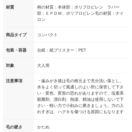
材質
柄の材質：本体部：ポリプロピレン ラバー
部：ＥＰＤＭ、ポリプロピレン毛の材質：ナイ
ロン
商品タイプ
コンパクト
包装・容器
台紙：紙ブリスター：PET
対象
大人用
注意事項
・歯みがき後は毛の根元まで充分洗い落とし、
水をよく切って風通しのよい所に保管して下さ
い・変色、変形の恐れがありますので、塩素系
殺菌剤、漂白剤、熱湯、精油は使用しないで下
さい・軽い力で小刻みに磨きましょう。力の入
れすぎは、ハグキを傷つける原因にもなります
毛の硬さ
かため