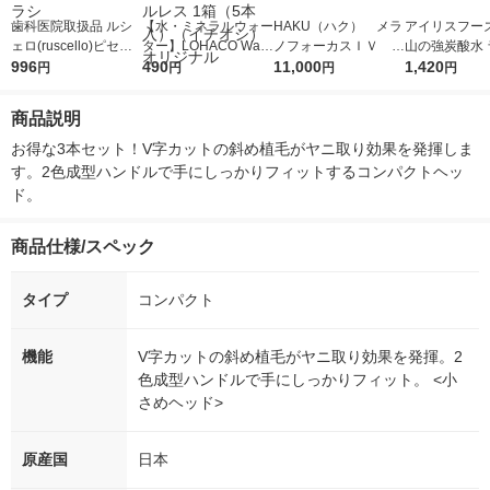
歯科医院取扱品 ルシ
【水・ミネラルウォー
HAKU（ハク） メラ
アイリスフーズ
ェロ(ruscello)ピセラ
ター】LOHACO Wate
ノフォーカスＩＶ 4
山の強炭酸水 
P-20S ソフト 1セット
996
r（ロハコウォータ
490
5ｇ 資生堂 おまけ
11,000
レス 500ml 1
1,420
円
円
円
円
（3本） ジーシー(GC)
ー）2L ラベルレス 1
付き
本入）
歯ブラシ
箱（5本入）（イチオ
商品説明
シ） オリジナル
お得な3本セット！V字カットの斜め植毛がヤニ取り効果を発揮しま
す。2色成型ハンドルで手にしっかりフィットするコンパクトヘッ
ド。
商品仕様/スペック
タイプ
コンパクト
機能
V字カットの斜め植毛がヤニ取り効果を発揮。2
色成型ハンドルで手にしっかりフィット。 <小
さめヘッド>
原産国
日本