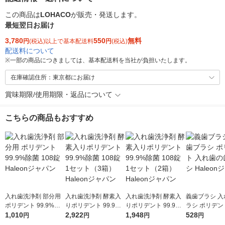
この商品は
LOHACO
が販売・発送します。
最短翌日お届け
3,780
550
無料
円
(税込)以上で基本配送料
円
(税込)
配送料について
※
一部の商品につきましては、基本配送料を当社が負担いたします。
在庫確認住所：東京都にお届け
賞味期限/使用期限・返品について
こちらの商品もおすすめ
入れ歯洗浄剤 部分用
入れ歯洗浄剤 酵素入
入れ歯洗浄剤 酵素入
義歯ブラシ 入
ポリデント 99.9%除
りポリデント 99.9%
りポリデント 99.9%
ラシ ポリデン
菌 108錠 Haleonジャ
1,010
除菌 108錠 1セット
2,922
除菌 108錠 1セット
1,948
歯の歯ブラシ H
528
円
円
円
円
パン
（3箱）Haleonジャパ
（2箱）Haleonジャパ
ジャパン