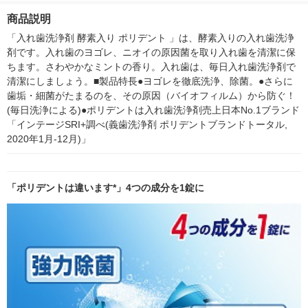
ン
ン
商品説明
「入れ歯洗浄剤 酵素入り ポリデント 」は、酵素入りの入れ歯洗浄
剤です。入れ歯のヨゴレ、ニオイの原因菌を取り入れ歯を清潔に保
ちます。さわやかなミントの香り。入れ歯は、毎日入れ歯洗浄剤で
清潔にしましょう。■製品特長●ヨゴレを徹底洗浄、除菌。●さらに
歯垢・細菌がたまるのを、その原因（バイオフィルム）から防ぐ！
(毎日洗浄による)●ポリデントは入れ歯洗浄剤売上日本No.1ブランド
「インテージSRI+調べ(義歯洗浄剤 ポリデントブランドトータル, 
2020年1月-12月)」
「ポリデントは違います*」4つの成分を1錠に