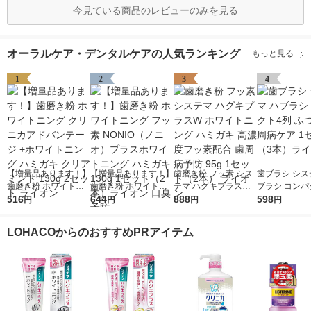
今見ている商品のレビューのみを見る
オーラルケア・デンタルケアの人気ランキング
もっと見る
1
2
3
4
【増量品あります！】
【増量品あります！】
歯磨き粉 フッ素 シス
歯ブラシ シス
歯磨き粉 ホワイトニ
歯磨き粉 ホワイトニ
テマ ハグキプラスW
ブラシ コンパ
ング クリニカアドバ
516
ング フッ素 NONIO
644
ホワイトニング ハミ
888
ふつう 歯周病
598
円
円
円
円
ンテージ +ホワイトニ
（ノニオ）プラスホワ
ガキ 高濃度フッ素配
セット（3本
ング ハミガキ クリア
イトニング ハミガキ
合 歯周病予防 95g 1
ン
LOHACOからのおすすめPRアイテム
ミント 130g 2セット
130g 1セット（2本）
セット（2本） ライオ
ライオン
ライオン 口臭予防
ン