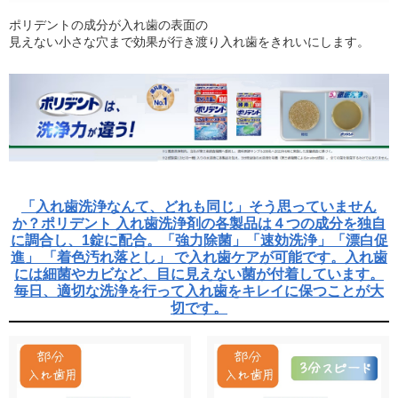
ポリデントの成分が入れ歯の表面の
見えない小さな穴まで効果が行き渡り入れ歯をきれいにします。
「入れ歯洗浄なんて、どれも同じ」そう思っていません
か？ポリデント 入れ歯洗浄剤の各製品は４つの成分を独自
に調合し、1錠に配合。「強力除菌」「速効洗浄」「漂白促
進」 「着色汚れ落とし」 で入れ歯ケアが可能です。入れ歯
には細菌やカビなど、目に見えない菌が付着しています。
毎日、適切な洗浄を行って入れ歯をキレイに保つことが大
切です。