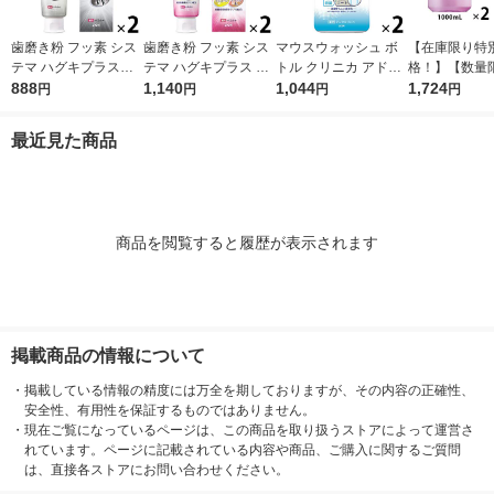
歯磨き粉 フッ素 シス
歯磨き粉 フッ素 シス
マウスウォッシュ ボ
【在庫限り特
テマ ハグキプラスW
テマ ハグキプラス ハ
トル クリニカ アドバ
格！】【数量
ホワイトニング ハミ
888
ミガキ 組織修復成分
1,140
ンテージ デンタルリ
1,044
セット】リス
1,724
円
円
円
円
ガキ 高濃度フッ素配
ダブル配合 歯周病予
ンス 低刺激タイプ ノ
トータルケアプ
合 歯周病予防 95g 1
防 90g 1セット（2
ンアルコール 900mL
000ml×2本+1
最近見た商品
セット（2本） ライオ
本） ライオン
1セット（2本） ライ
本 マウスウォ
ン
オン
医薬部外品
商品を閲覧すると履歴が表示されます
掲載商品の情報について
・
掲載している情報の精度には万全を期しておりますが、その内容の正確性、
安全性、有用性を保証するものではありません。
・
現在ご覧になっているページは、この商品を取り扱うストアによって運営さ
れています。ページに記載されている内容や商品、ご購入に関するご質問
は、直接各ストアにお問い合わせください。