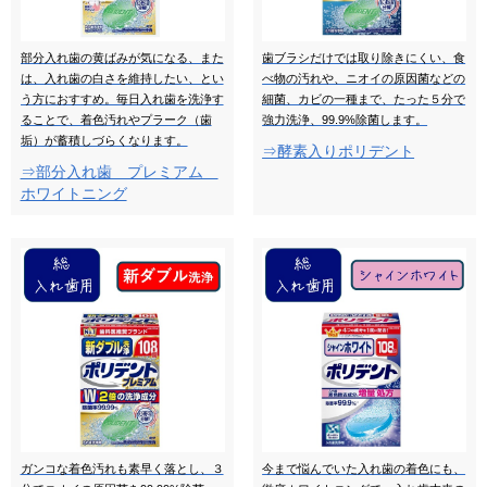
部分入れ歯の黄ばみが気になる、また
歯ブラシだけでは取り除きにくい、食
は、入れ歯の白さを維持したい、とい
べ物の汚れや、ニオイの原因菌などの
う方におすすめ。毎日入れ歯を洗浄す
細菌、カビの一種まで、たった５分で
ることで、着色汚れやプラーク（歯
強力洗浄、99.9%除菌します。
垢）が蓄積しづらくなります。
⇒酵素入りポリデント
⇒部分入れ歯 プレミアム
ホワイトニング
ガンコな着色汚れも素早く落とし、３
今まで悩んでいた入れ歯の着色にも、