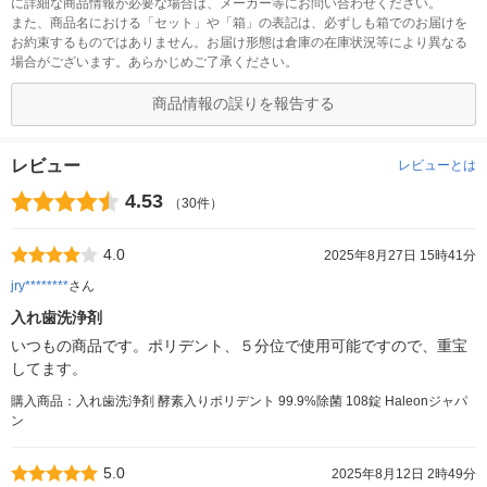
に詳細な商品情報が必要な場合は、メーカー等にお問い合わせください。
また、商品名における「セット」や「箱」の表記は、必ずしも箱でのお届けを
お約束するものではありません。お届け形態は倉庫の在庫状況等により異なる
場合がございます。あらかじめご了承ください。
商品情報の誤りを報告する
レビュー
レビューとは
4.53
（30件）
4.0
2025年8月27日 15時41分
jry********
さん
入れ歯洗浄剤
いつもの商品です。ポリデント、５分位で使用可能ですので、重宝
してます。
購入商品：入れ歯洗浄剤 酵素入りポリデント 99.9%除菌 108錠 Haleonジャパ
ン
5.0
2025年8月12日 2時49分