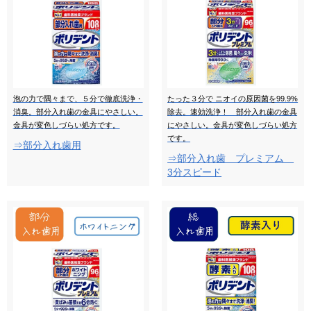
泡の力で隅々まで、５分で徹底洗浄・
たった３分で ニオイの原因菌を99.9%
消臭。部分入れ歯の金具にやさしい。
除去。速効洗浄！ 部分入れ歯の金具
金具が変色しづらい処方です。
にやさしい。金具が変色しづらい処方
です。
⇒部分入れ歯用
⇒部分入れ歯 プレミアム
3分スピード