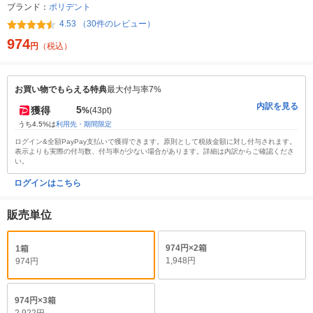
ブランド：
ポリデント
4.53 （30件のレビュー）
974
円
（税込）
お買い物でもらえる特典
最大付与率7%
内訳を見る
5
獲得
%
(43pt)
うち4.5%は
利用先・期間限定
ログイン&全額PayPay支払いで獲得できます。原則として税抜金額に対し付与されます。
表示よりも実際の付与数、付与率が少ない場合があります。詳細は内訳からご確認くださ
い。
ログインはこちら
販売単位
974円×2箱
1箱
1,948円
974円
974円×3箱