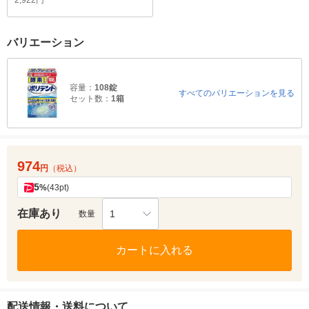
2,922円
バリエーション
容量：
108錠
すべてのバリエーションを見る
セット数：
1箱
974
円
（税込）
5
%
(43pt)
在庫あり
1
数量
カートに入れる
配送情報・送料について