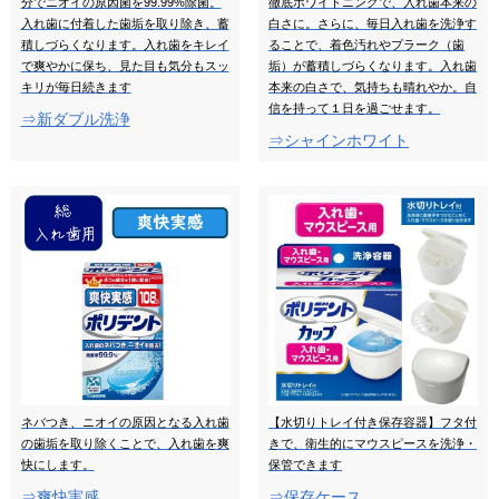
分でニオイの原因菌を99.99%除菌。
徹底ホワイトニングで、入れ歯本来の
入れ歯に付着した歯垢を取り除き、蓄
白さに。さらに、毎日入れ歯を洗浄す
積しづらくなります。入れ歯をキレイ
ることで、着色汚れやプラーク（歯
で爽やかに保ち、見た目も気分もスッ
垢）が蓄積しづらくなります。入れ歯
キリが毎日続きます
本来の白さで、気持ちも晴れやか。自
信を持って１日を過ごせます。
⇒新ダブル洗浄
⇒シャインホワイト
ネバつき、ニオイの原因となる入れ歯
【水切りトレイ付き保存容器】フタ付
の歯垢を取り除くことで、入れ歯を爽
きで、衛生的にマウスピースを洗浄・
快にします。
保管できます
⇒爽快実感
⇒保存ケース