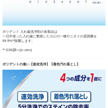
ポリデント 入れ歯洗浄剤の各製品は
一日中使った入れ歯に繁殖したカビの一種やニオイの原因菌を
99.9%**除菌します。
** GSK調べ(in vitro)
ポリデントの違い【速攻洗浄】【着色汚れ落とし】