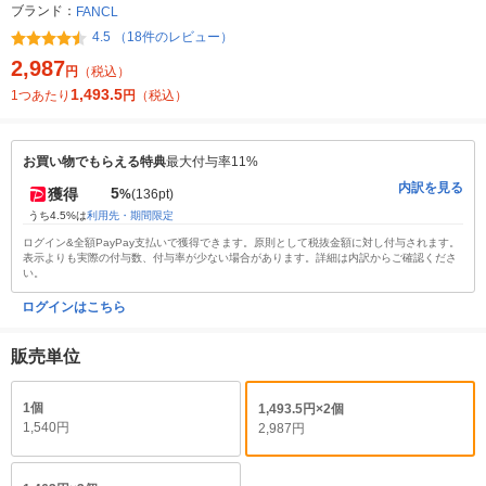
ブランド：
FANCL
4.5 （18件のレビュー）
2,987
円
（税込）
1,493.5
1つあたり
円
（税込）
お買い物でもらえる特典
最大付与率11%
内訳を見る
5
獲得
%
(136pt)
うち4.5%は
利用先・期間限定
ログイン&全額PayPay支払いで獲得できます。原則として税抜金額に対し付与されます。
表示よりも実際の付与数、付与率が少ない場合があります。詳細は内訳からご確認くださ
い。
ログインはこちら
販売単位
1個
1,493.5円×2個
1,540円
2,987円