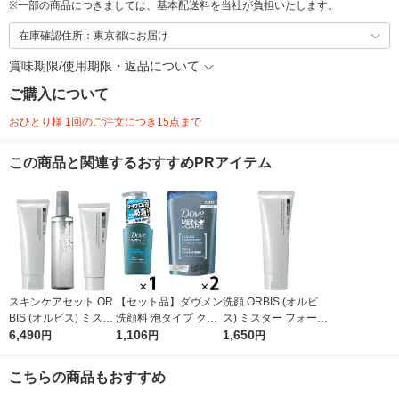
※
一部の商品につきましては、基本配送料を当社が負担いたします。
在庫確認住所：東京都にお届け
賞味期限/使用期限・返品について
ご購入について
おひとり様 1回のご注文につき15点まで
この商品と関連するおすすめPRアイテム
スキンケアセット OR
【セット品】ダヴメン
洗顔 ORBIS (オルビ
BIS (オルビス) ミスタ
洗顔料 泡タイプ クリ
ス) ミスター フォーミ
ー3ステップセット メ
6,490
ーンコンフォート ポ
1,106
ングウォッシュ 120g
1,650
円
円
円
ンズ 洗顔 化粧水 クリ
ンプ 130ml+詰替 110
洗顔フォーム メンズ
ーム
g 2個
濃密泡
こちらの商品もおすすめ