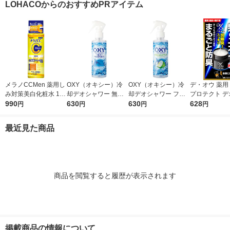
LOHACOからのおすすめPRアイテム
本体＋つめか
P＆G
メラノCCMen 薬用し
OXY（オキシー）冷
OXY（オキシー）冷
デ・オウ 薬用
み対策美白化粧水 170
却デオシャワー 無香
却デオシャワー フレ
プロテクト デ
ml ロート製薬
990
料 200ml 1個 ロート
630
ッシュアップルの香り
630
ム 全身用 男性
628
円
円
円
円
製薬
200ml 1個 ロート製薬
臭 50g ロー
最近見た商品
商品を閲覧すると履歴が表示されます
掲載商品の情報について