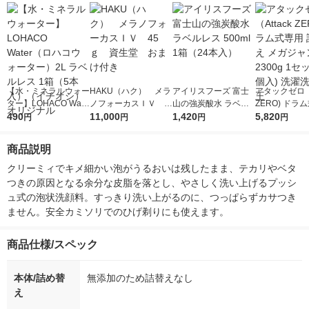
【水・ミネラルウォー
HAKU（ハク） メラ
アイリスフーズ 富士
アタックゼロ（A
ター】LOHACO Wate
ノフォーカスＩＶ 4
山の強炭酸水 ラベル
ZERO) ドラ
r（ロハコウォータ
490
5ｇ 資生堂 おまけ
11,000
レス 500ml 1箱（24
1,420
詰め替え メガ
5,820
円
円
円
円
ー）2L ラベルレス 1
付き
本入）
ボ 2300g 1
箱（5本入）（イチオ
個入) 洗濯洗剤
商品説明
シ） オリジナル
クリーミィでキメ細かい泡がうるおいは残したまま、テカリやベタ
つきの原因となる余分な皮脂を落とし、やさしく洗い上げるプッシ
ュ式の泡状洗顔料。すっきり洗い上がるのに、つっぱらずカサつき
ません。安全カミソリでのひげ剃りにも使えます。
商品仕様/スペック
本体/詰め替
無添加のため詰替えなし
え