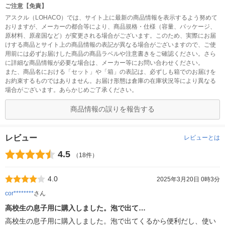
ご注意【免責】
アスクル（LOHACO）では、サイト上に最新の商品情報を表示するよう努めて
おりますが、メーカーの都合等により、商品規格・仕様（容量、パッケージ、
原材料、原産国など）が変更される場合がございます。このため、実際にお届
けする商品とサイト上の商品情報の表記が異なる場合がございますので、ご使
用前には必ずお届けした商品の商品ラベルや注意書きをご確認ください。さら
に詳細な商品情報が必要な場合は、メーカー等にお問い合わせください。
また、商品名における「セット」や「箱」の表記は、必ずしも箱でのお届けを
お約束するものではありません。お届け形態は倉庫の在庫状況等により異なる
場合がございます。あらかじめご了承ください。
商品情報の誤りを報告する
レビュー
レビューとは
4.5
（18件）
4.0
2025年3月20日 0時3分
cor********
さん
高校生の息子用に購入しました。泡で出て…
高校生の息子用に購入しました。泡で出てくるから便利だし、使い