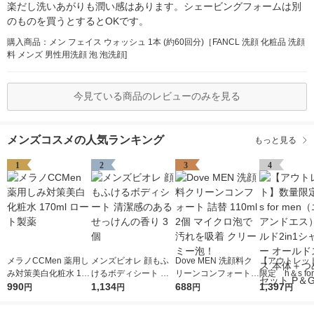
楽だし洗いあがりも潤い感はあります。シェービングフォームは別
のものを買うとするとOKです。
購入商品：メン フェイス ウォッシュ 1本 (約60回分)［FANCL 洗顔 化粧品 洗顔
料 メンズ 男性用洗顔 泡 泡洗顔]
今見ている商品のレビューのみを見る
メンズコスメの人気ランキング
もっと見る
1
2
3
4
メラノCCMen 薬用し
メンズビオレ 顔もふ
Dove MEN 洗顔料ク
【アウトレッ
み対策美白化粧水 170
けるボディシート 清
リーンコンフォート
限定 h＆s for
ml ロート製薬
990
潔感のあるせっけんの
1,134
詰替 110ml 2個 マイ
688
（エイチアン
1,397
円
円
円
円
香り 3個
クロ泡で汚れを吸着
ゴールド2in
クリーミー泡！
ー オールドス