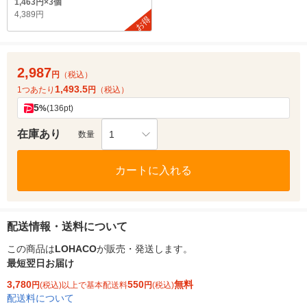
1,463円×3個
4,389円
お得
2,987
円
（税込）
1,493.5
1つあたり
円
（税込）
5
%
(136pt)
在庫あり
1
数量
カートに入れる
配送情報・送料について
この商品は
LOHACO
が販売・発送します。
最短翌日お届け
3,780
550
無料
円
(税込)以上で基本配送料
円
(税込)
配送料について