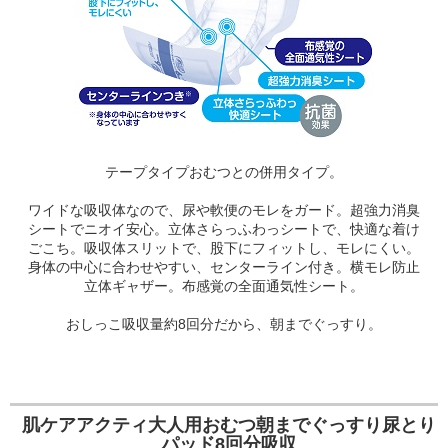
テープタイプおむつとの併用タイプ。
ワイドな吸収体なので、尿や軟便のモレをガード。超強力消臭
シートでニオイ安心。立体さらっふわっシートで、快適な着け
ごこち。吸収体スリットで、股下にフィットし、モレにくい。
身体の中心に合わせやすい、センターライン付き。横モレ防止
立体ギャザー。布感覚の全面通気性シート。
おしっこ吸収量約8回分だから、朝までぐっすり。
肌ケアアクティ大人用おむつ朝までぐっすり尿とり
パッド8回分吸収