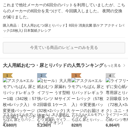
これまで他社メーカーの6回分のパットを利用していましたが、こち
らのメーカーの8回分を見つけて、今回購入しました。 夜間の交換
が減りました。
購入商品：【大人用おむつ/尿とりパッド】8回分 消臭抗菌 肌ケア アクティ 1パ
ック(18枚入) 日本製紙クレシア
今見ている商品のレビューのみを見る
大人用紙おむつ・尿とりパッドの人気ランキング
もっと見る
1
2
3
4
アスクル×エルモアい
(セール）大人用紙お
アスクル×エルモアい
ライフリーズ
ちばん 尿とりパッド
むつ 尿漏れ ライフリ
ちばん 尿とりパッド
心紙パンツ専
レギュラー1箱（342
4,680
ー うす型軽快パンツ
5,236
レギュラー 1パック
828
パッド ２回吸
6,864
円
円
円
円