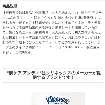
製紙クレシア
箱（5本入）
商品説明
シ） オリジナ
【医療費控除対象品】介護用品・大人用紙オムツの「肌ケア アクテ
ィ ふんわりフィット 朝までぐっすり 尿とりパッド 8回分吸収 」は
座れる方・寝て過ごす時間が長い方におすすめです！尿・汗・便臭
をやわらげる抗菌効果のある超強力消臭シートを採用しているの
で、気になるニオイも瞬間消臭！大人用紙おむつ初の立体さらっふ
わっ快適シート＋前面通気性でムレにくく、お肌にやさしい介護お
むつです！股下にぴったりフィットしするので尿もれしにくい！テ
ープ止めタイプ併用尿パッド、パッドサイズ32〜63cm、吸収量目
安おしっこ約8回分。
”肌ケア アクティ”はクリネックスのメーカーが提
供するブランドです！