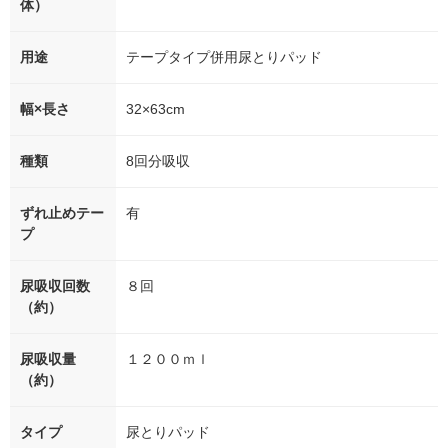
体）
用途
テープタイプ併用尿とりパッド
幅×長さ
32×63cm
種類
8回分吸収
ずれ止めテー
有
プ
尿吸収回数
８回
（約）
尿吸収量
１２００ｍｌ
（約）
タイプ
尿とりパッド