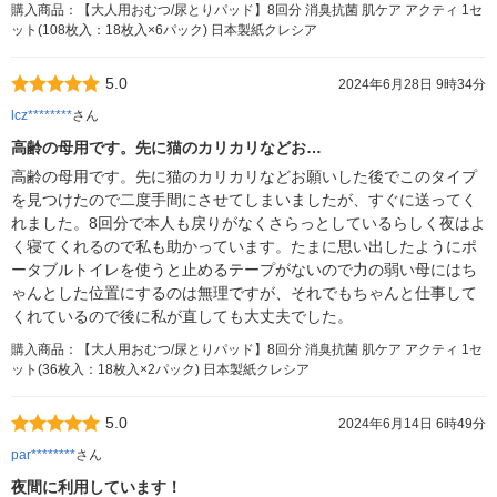
購入商品：【大人用おむつ/尿とりパッド】8回分 消臭抗菌 肌ケア アクティ 1セ
ット(108枚入：18枚入×6パック) 日本製紙クレシア
5.0
2024年6月28日 9時34分
lcz********
さん
高齢の母用です。先に猫のカリカリなどお…
高齢の母用です。先に猫のカリカリなどお願いした後でこのタイプ
を見つけたので二度手間にさせてしまいましたが、すぐに送ってく
れました。8回分で本人も戻りがなくさらっとしているらしく夜はよ
く寝てくれるので私も助かっています。たまに思い出したようにポ
ータブルトイレを使うと止めるテープがないので力の弱い母にはち
ゃんとした位置にするのは無理ですが、それでもちゃんと仕事して
くれているので後に私が直しても大丈夫でした。
購入商品：【大人用おむつ/尿とりパッド】8回分 消臭抗菌 肌ケア アクティ 1セ
ット(36枚入：18枚入×2パック) 日本製紙クレシア
5.0
2024年6月14日 6時49分
par********
さん
夜間に利用しています！