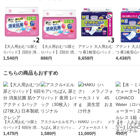
【大人用おむつ/尿と
【大人用おむつ/尿と
アテント 大人用おむ
アテント 大人
りパッド】2回分 消臭
りパッド】2回分 消臭
つ 夜1枚安心パッドテ
つ 夜1枚安心
抗菌 肌ケア アクティ
1,540
抗菌 肌ケア アクティ
886
ープ用パッド 大容量
6,658
ープ用パッド 
4,438
円
円
円
円
1セット(68枚：34枚
1パック(34枚入) 日本
6回 96枚:（3パック×3
4回 112枚:（2パック×
入×2パック) 日本製紙
製紙クレシア
2枚入）エリエール 大
56エリエール
こちらの商品もおすすめ
クレシア
王製紙
紙
【大人用おむつ/尿と
アスクル×エルモアい
HAKU（ハク） メラ
【水・ミネラ
りパッド】6回分 消臭
ちばん 尿とりパッド
ノフォーカスＩＶ 4
ター】LOHACO
抗菌 肌ケア アクティ
1,475
夜用 1パック（30枚
1,580
5ｇ 資生堂 おまけ
11,000
r（ロハコウォ
490
円
円
円
円
1パック(27枚入) 日本
入） オリジナル
付き
ー）2L ラベル