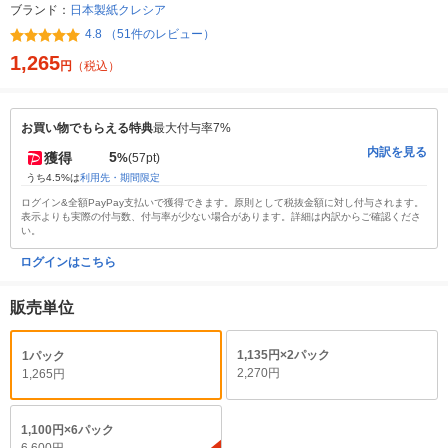
ブランド：
日本製紙クレシア
4.8 （51件のレビュー）
1,265
円
（税込）
お買い物でもらえる特典
最大付与率7%
内訳を見る
5
獲得
%
(57pt)
うち4.5%は
利用先・期間限定
ログイン&全額PayPay支払いで獲得できます。原則として税抜金額に対し付与されます。
表示よりも実際の付与数、付与率が少ない場合があります。詳細は内訳からご確認くださ
い。
ログインはこちら
販売単位
1,135円×2パック
1パック
2,270円
1,265円
1,100円×6パック