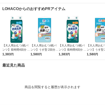
枚：57枚×6パック
Ｍサイズ 2回吸収 1ケ
（57枚入）※変更後パ
ース（72枚入
入） ※変更後パッケ
ース (32枚×2パック)
ッケージのお届け オ
ク）ユニ・チ
LOHACOからのおすすめPRアイテム
ージのお届け オリジ
大容量 ユニ・チャー
リジナル
ナル
ム（イチオシ）
【大人用おむつ/紙パ
【大人用おむつ/紙パ
【大人用おむつ/紙パ
【大人用おむつ
ンツ】長時間4回分 M-
ンツ】うす型 2回分 M
ンツ】長時間4回分 L-
ンツ】うす型 2
L 消臭抗菌 肌ケアア
1,383
-L Wの素材で快適パ
1,580
LL 消臭抗菌 肌ケアア
1,383
LL Wの素材
1,580
円
円
円
円
クティ 1パック(16枚
ンツ 1パック(20枚入)
クティ 1パック(14枚
ンツ 1パック(
入) 日本製紙クレシア
アクティ 日本製紙ク
入) 日本製紙クレシア
アクティ 日本
最近見た商品
レシア
レシア
商品を閲覧すると履歴が表示されます