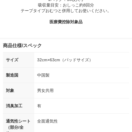
吸収量目安：おしっこ約8回分
テープタイプおむつと併用してお使いください。
医療費控除対象品
商品仕様/スペック
サイズ
32cm×63cm（パッドサイズ）
製造国
中国製
対象
男女共用
消臭加工
有
通気性シート
全面通気性
（部分/全