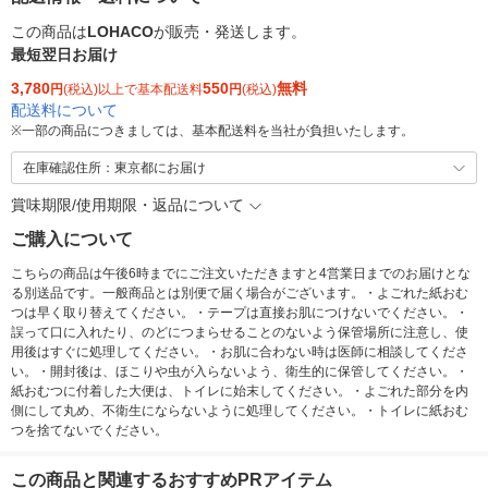
この商品は
LOHACO
が販売・発送します。
最短翌日お届け
3,780
550
無料
円
(税込)以上で基本配送料
円
(税込)
配送料について
※
一部の商品につきましては、基本配送料を当社が負担いたします。
在庫確認住所：東京都にお届け
賞味期限/使用期限・返品について
ご購入について
こちらの商品は午後6時までにご注文いただきますと4営業日までのお届けとな
る別送品です。一般商品とは別便で届く場合がございます。・よごれた紙おむ
つは早く取り替えてください。・テープは直接お肌につけないでください。・
誤って口に入れたり、のどにつまらせることのないよう保管場所に注意し、使
用後はすぐに処理してください。・お肌に合わない時は医師に相談してくださ
い。・開封後は、ほこりや虫が入らないよう、衛生的に保管してください。・
紙おむつに付着した大便は、トイレに始末してください。・よごれた部分を内
側にして丸め、不衛生にならないように処理してください。・トイレに紙おむ
つを捨てないでください。
この商品と関連するおすすめPRアイテム