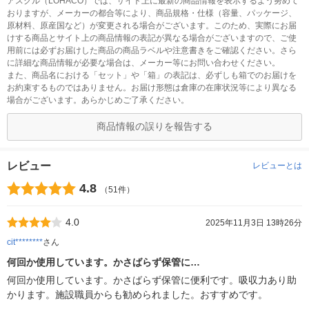
アスクル（LOHACO）では、サイト上に最新の商品情報を表示するよう努めて
おりますが、メーカーの都合等により、商品規格・仕様（容量、パッケージ、
原材料、原産国など）が変更される場合がございます。このため、実際にお届
けする商品とサイト上の商品情報の表記が異なる場合がございますので、ご使
用前には必ずお届けした商品の商品ラベルや注意書きをご確認ください。さら
に詳細な商品情報が必要な場合は、メーカー等にお問い合わせください。
また、商品名における「セット」や「箱」の表記は、必ずしも箱でのお届けを
お約束するものではありません。お届け形態は倉庫の在庫状況等により異なる
場合がございます。あらかじめご了承ください。
商品情報の誤りを報告する
レビュー
レビューとは
4.8
（51件）
4.0
2025年11月3日 13時26分
cit********
さん
何回か使用しています。かさばらず保管に…
何回か使用しています。かさばらず保管に便利です。吸収力あり助
かります。施設職員からも勧められました。おすすめです。