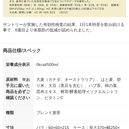
サントリーが実施した有効性検査の結果、1日1本特茶を飲み続ける
事で、8週目より体脂肪の低減が認められました。
商品仕様/スペック
栄養成分表示
0kcal/500ml
原材料 ※お
大麦（カナダ、オーストラリア）、はと麦、炒
手元に届いた
り米、大豆（黒豆を含む）、ハブ茶、柿の葉、
商品を必ずご
昆布エキス、椎茸/酵素処理イソクエルシトリ
確認ください
ン、ビタミンC
種類
ブレンド麦茶
寸法
バラ：60×60×215 ケース：長さ370×幅250×