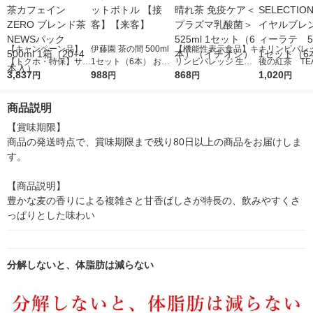
【キャンペーン品】
伊藤園 茶の間 500ml
【機能性表示食品】キ
キリンビバレ
【トクホ・特保】サン
1セット（6本） お茶
リンビバレッジ 生
後の紅茶 TEA
トリー 特茶カフェイ
3,837
緑茶 ペットボトル
988
茶 からだ晴れ茶 免
868
CTION ロ
1,020
円
円
円
円
ンZERO ブレンド茶 N
【接客】【来客】
疫ケア＜プラズマ乳酸
レンドティー
EWSパック 500ml 1
菌＞ 525ml 1セット
00ml 1セッ
商品説明
箱（20+4本入）
（6本）（イチオシ）
【賞味期限】

商品の発送時点で、賞味期限まで残り80日以上の商品をお届けしま
す。

【商品説明】

豊かな麦の香りによる複雑さと甘香ばしさが特長の、飲みやすくさ
っぱりとした味わい
分解しないと、体脂肪は減らない