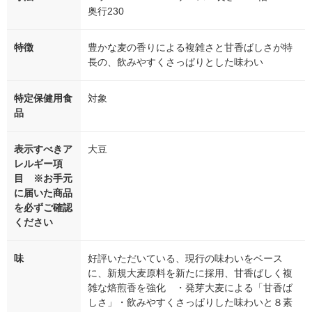
奥行230
特徴
豊かな麦の香りによる複雑さと甘香ばしさが特
長の、飲みやすくさっぱりとした味わい
特定保健用食
対象
品
表示すべきア
大豆
レルギー項
目 ※お手元
に届いた商品
を必ずご確認
ください
味
好評いただいている、現行の味わいをベース
に、新規大麦原料を新たに採用、甘香ばしく複
雑な焙煎香を強化 ・発芽大麦による「甘香ば
しさ」・飲みやすくさっぱりした味わいと８素