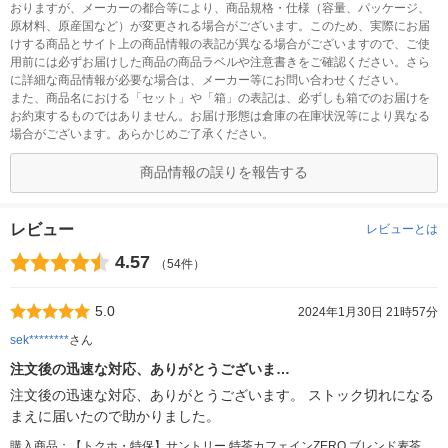
おりますが、メーカーの都合等により、商品規格・仕様（容量、パッケージ、
原材料、原産国など）が変更される場合がございます。このため、実際にお届
けする商品とサイト上の商品情報の表記が異なる場合がございますので、ご使
用前には必ずお届けした商品の商品ラベルや注意書きをご確認ください。さら
に詳細な商品情報が必要な場合は、メーカー等にお問い合わせください。
また、商品名における「セット」や「箱」の表記は、必ずしも箱でのお届けを
お約束するものではありません。お届け形態は倉庫の在庫状況等により異なる
場合がございます。あらかじめご了承ください。
商品情報の誤りを報告する
レビュー
レビューとは
4.57
（54件）
5.0
2024年1月30日 21時57分
sek********
さん
注文後の迅速な対応、ありがとうございま…
注文後の迅速な対応、ありがとうございます。 ストック切れになる
まえに届いたので助かりました。
購入商品：【トクホ・特保】サントリー 特茶カフェインZERO ブレンド麦茶