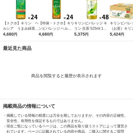
【トクホ】キリン ヘ
【特保・トクホ】キリ
キリンビバレッジ キ
キリンビバレ
ルシア うまみ緑茶
ンビバレッジ ヘルシ
リン 生茶 525ml 1セ
（お茶）キリ
５００ｍｌＰＥＴ 1箱
4,680
ア 緑茶 350ml スリム
4,680
ット（48本） お茶 緑
5,375
ッジ 生茶 ラ
5,424
円
円
円
円
（24本入）
1箱（24本入）
茶 ペットボトル
525ml×24本 3
1セット(48本)
最近見た商品
商品を閲覧すると履歴が表示されます
掲載商品の情報について
・
掲載している情報の精度には万全を期しておりますが、その内容の正確性、
安全性、有用性を保証するものではありません。
・
現在ご覧になっているページは、この商品を取り扱うストアによって運営さ
れています。ページに記載されている内容や商品、ご購入に関するご質問