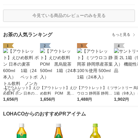
今見ている商品のレビューのみを見る
お茶の人気ランキング
もっと見る
1
2
3
4
【アウトレット】えひ
【アウトレット】えひ
【アウトレット】ミツ
サントリー 烏龍
め飲料 ポン 日本の麦
め飲料 POM 黒烏
ウロコ 静岡茶 静岡県
1箱（9本入）
茶 600ml 1箱（2
1,656
龍茶 500ml 1箱（2
1,656
産茶葉100％使用 500
1,488
表示食品
1,902
円
円
円
円
4本入） ペットボト
4本入）
ml 1箱（24本入）
ル飲料 ノンカフェイ
LOHACOからのおすすめPRアイテム
ン