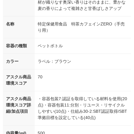
材が織りなす奥深い香りはそのままに、豊かな
麦の香りによって複雑さと甘香ばしさアップ
名称
特定保健用食品 特茶カフェインZERO（手売
り用）
容器の種類
ペットボトル
カラー
ラベル：ブラウン
アスクル商品
70
環境スコア
アスクル商品
・容器包装7:認証を取得している材料を使用(20
環境スコア詳
点)・容器包装11:分別・リユース・リサイクル
細/加点項目
しやすい(10点)・仕組み30-2:SBT認証取得/SBT
準拠目標を設定している(40点)
内容量(ml)
500