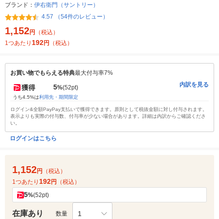
ブランド：
伊右衛門（サントリー）
4.57 （54件のレビュー）
1,152
円
（税込）
192
1つあたり
円
（税込）
お買い物でもらえる特典
最大付与率7%
内訳を見る
5
獲得
%
(52pt)
うち4.5%は
利用先・期間限定
ログイン&全額PayPay支払いで獲得できます。原則として税抜金額に対し付与されます。
表示よりも実際の付与数、付与率が少ない場合があります。詳細は内訳からご確認くださ
い。
ログインはこちら
1,152
円
（税込）
192
1つあたり
円
（税込）
5
%
(52pt)
在庫あり
1
数量