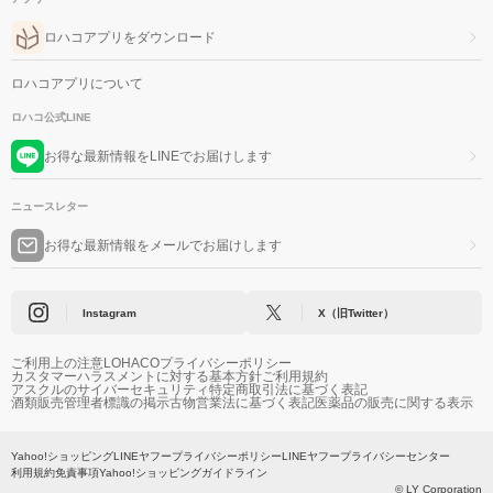
ロハコアプリをダウンロード
ロハコアプリについて
ロハコ公式LINE
お得な最新情報をLINEでお届けします
ニュースレター
お得な最新情報をメールでお届けします
Instagram
X（旧Twitter）
ご利用上の注意
LOHACOプライバシーポリシー
カスタマーハラスメントに対する基本方針
ご利用規約
アスクルのサイバーセキュリティ
特定商取引法に基づく表記
酒類販売管理者標識の掲示
古物営業法に基づく表記
医薬品の販売に関する表示
Yahoo!ショッピング
LINEヤフープライバシーポリシー
LINEヤフープライバシーセンター
利用規約
免責事項
Yahoo!ショッピングガイドライン
© LY Corporation