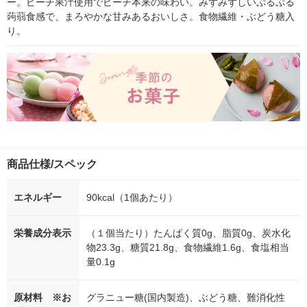
ー。ピーチ果汁使用でピーチ本来の味わい。みずみずしいぷるぷる
蒟蒻食感で、まろやかな甘みあるおいしさ。食物繊維・ぶどう糖入
り。
商品仕様/スペック
エネルギー
90kcal（1個あたり）
栄養成分表示
（１個当たり）たんぱく質0g、脂質0g、炭水化
物23.3g、糖質21.8g、食物繊維1.6g、食塩相当
量0.1g
原材料 ※お
グラニュー糖(国内製造)、ぶどう糖、難消化性