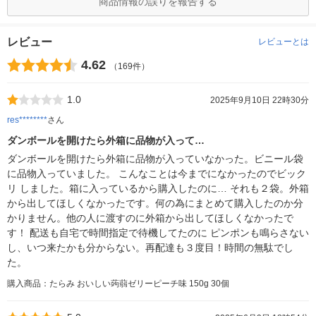
商品情報の誤りを報告する
レビュー
レビューとは
4.62
（169件）
1.0
2025年9月10日 22時30分
res********
さん
ダンボールを開けたら外箱に品物が入って…
ダンボールを開けたら外箱に品物が入っていなかった。ビニール袋
に品物入っていました。 こんなことは今までになかったのでビック
リ しました。箱に入っているから購入したのに… それも２袋。外箱
から出してほしくなかったです。何の為にまとめて購入したのか分
かりません。他の人に渡すのに外箱から出してほしくなかったで
す！ 配送も自宅で時間指定で待機してたのに ピンポンも鳴らさない
し、いつ来たかも分からない。再配達も３度目！時間の無駄でし
た。
購入商品：たらみ おいしい蒟蒻ゼリーピーチ味 150g 30個