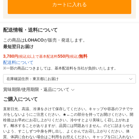
カートに入れる
配送情報・送料について
この商品は
LOHACO
が販売・発送します。
最短翌日お届け
3,780
550
無料
円
(税込)以上で基本配送料
円
(税込)
配送料について
※
一部の商品につきましては、基本配送料を当社が負担いたします。
在庫確認住所：東京都にお届け
賞味期限/使用期限・返品について
ご購入について
直射日光、高温、冷凍をさけて保存してください。キャップや容器のフチでケ
ガをしないようにご注意ください。★←この部分を持ってお開けください。開
栓後はお早めにお召し上がりください。冷やすとより美味しく召し上がれま
す。離水することがありますが、品質には問題ありません。のどに詰まらせな
いよう、すこしずつ中身を押し出し、よくかんでお召し上がりください。体
質、体調に合わない場合はご利用をお控えください。キャップを口に入れない