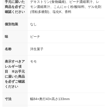
手元に届いた
デキストリン(食物繊維)、ピーチ濃縮果汁、レ
商品を必ずご
モン濃縮果汁、こんにゃく粉/酸味料、ゲル化剤
確認ください
(増粘多糖類)、塩化K、香料
個別包装
なし
味
ピーチ
名称
洋生菓子
表示すべきア
モモ
レルギー項
目 ※お手元
に届いた商品
を必ずご確認
ください
寸法
幅84×奥行43×高さ133mm