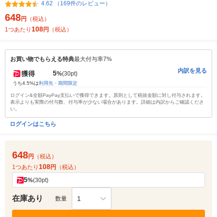
4.62 （169件のレビュー）
648
円
（税込）
108
1つあたり
円
（税込）
お買い物でもらえる特典
最大付与率7%
内訳を見る
5
獲得
%
(30pt)
うち4.5%は
利用先・期間限定
ログイン&全額PayPay支払いで獲得できます。原則として税抜金額に対し付与されます。
表示よりも実際の付与数、付与率が少ない場合があります。詳細は内訳からご確認くださ
い。
ログインはこちら
648
円
（税込）
108
1つあたり
円
（税込）
5
%
(30pt)
在庫あり
1
数量