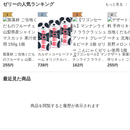
ゼリーの人気ランキング
もっと見る
1
2
3
4
製菓材 ご当地くだも
カルディコーヒーファ
【ワゴンセール】マン
デザート 製菓
のフルーチェ 山梨県
ーム オリジナルパン
ナンライフ ララクラ
作りキット ご
産シャインマスカット
255
ダ杏仁豆腐ミニ 215g
738
ッシュアソート グレ
162
だものフルーチ
255
円
円
円
円
果汁使用 150g 1個
1セット（3個）
ープ＆ピーチ 1個 ゼ
海道産富良野
リー こんにゃくゼリ
ピューレ使用 
最近見た商品
ー
商品を閲覧すると履歴が表示されます