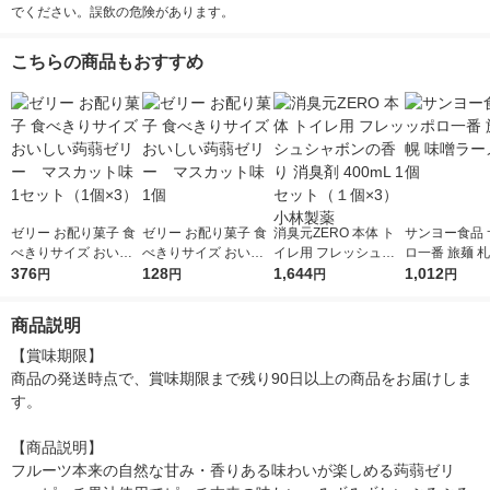
でください。誤飲の危険があります。
こちらの商品もおすすめ
ゼリー お配り菓子 食
ゼリー お配り菓子 食
消臭元ZERO 本体 ト
サンヨー食品 
べきりサイズ おいし
べきりサイズ おいし
イレ用 フレッシュシ
ロ一番 旅麺 札
い蒟蒻ゼリー マスカ
376
い蒟蒻ゼリー マスカ
128
ャボンの香り 消臭剤
1,644
ラーメン 6個
1,012
円
円
円
円
ット味 1セット（1個×
ット味 1個
400mL 1セット（１個
3）
×3） 小林製薬
商品説明
【賞味期限】

商品の発送時点で、賞味期限まで残り90日以上の商品をお届けしま
す。

【商品説明】

フルーツ本来の自然な甘み・香りある味わいが楽しめる蒟蒻ゼリ