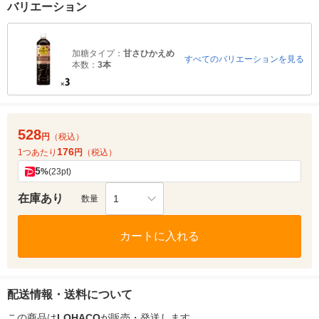
バリエーション
加糖タイプ：
甘さひかえめ
すべてのバリエーションを見る
本数：
3本
528
円
（税込）
176
1つあたり
円
（税込）
5
%
(23pt)
在庫あり
1
数量
カートに入れる
配送情報・送料について
この商品は
LOHACO
が販売・発送します。