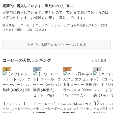
定期的に購入しています。重たいので、玄…
定期的に購入しています。重たいので、玄関まで届けて頂けるのは
大変助かります。お値段もお安く、満足しています。
購入商品：（コーヒー）コカ・コーラ ジョージア 深み焙煎贅沢ブレンド(甘さ
ひかえめ) 950m 1箱（12本入）
今見ている商品のレビューのみを見る
コーヒーの人気ランキング
もっと見る
1
2
3
4
【アウトレット】ドト
【アウトレット】ドト
ネスレ日本 ネスカフ
【アウトレッ
ール コーヒーポーシ
ール コーヒーポーシ
ェ エクセラ ボトルコ
ーヒー粉】オ