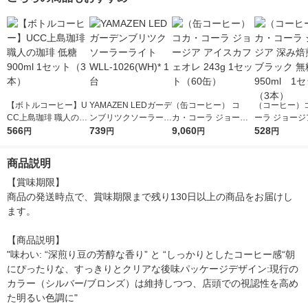
【ボトルコーヒー】U
YAMAZEN LEDガーデ
（缶コーヒー） コ
（コーヒー）
CC上島珈琲 職人の珈
ンブリツクソーラーラ
カ・コーラ ジョージ
ーラ ジョージ
琲 低糖 900ml 1セッ
566
イト WLL-1026(WH)*
739
ア アイスカフェオレ
9,060
焙煎贅沢ブラッ
528
円
円
円
円
ト（3本）
1台
243g 1セット（60
糖 950ml 1
缶）
（3本）
商品説明
【賞味期限】

商品の発送時点で、賞味期限まで残り130日以上の商品をお届けし
ます。

【商品説明】

"味わい: “深煎り豆の芳醇な香り” と “しっかりとしたコーヒー感“朝
にぴったりな、すっきりとクリアな後味パッケージデザイン:現行の
カラー（シルバー/ブロンズ）は維持しつつ、店頭での視認性を高め
た明るい色調に"