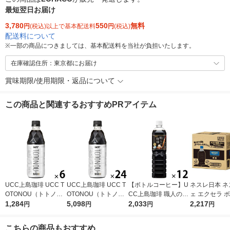
最短翌日お届け
3,780
550
無料
円
(税込)以上で基本配送料
円
(税込)
配送料について
※
一部の商品につきましては、基本配送料を当社が負担いたします。
在庫確認住所：東京都にお届け
賞味期限/使用期限・返品について
この商品と関連するおすすめPRアイテム
UCC上島珈琲 UCC T
UCC上島珈琲 UCC T
【ボトルコーヒー】U
ネスレ日本 ネ
OTONOU（トトノ
OTONOU（トトノ
CC上島珈琲 職人の珈
ェ エクセラ 
ウ） by BLACK無糖 5
1,284
ウ） by BLACK無糖 5
5,098
琲 無糖 900ml 1箱（1
2,033
ーヒー 無糖 
2,217
円
円
円
円
00ml 1セット（6本）
00ml 1箱（24本入）
2本入）
ス 900ml 1箱
入）
こちらの商品もおすすめ