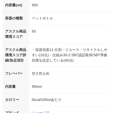
内容量(ml)
950
容器の種類
ペットボトル
アスクル商品
50
環境スコア
アスクル商品
・容器包装11:分別・リユース・リサイクルしや
環境スコア詳
すい(10点)・仕組み30-2:SBT認証取得/SBT準拠
細/加点項目
目標を設定している(40点)
フレーバー
甘さ控えめ
内容量
950ml
カロリー
0kcal/100mlあたり
ブランド
ジョージア