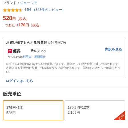
ブランド：
ジョージア
4.54 （348件のレビュー）
528
円
（税込）
176
1つあたり
円
（税込）
お買い物でもらえる特典
最大付与率7%
内訳を見る
5
獲得
%
(23pt)
うち4.5%は
利用先・期間限定
ログイン&全額PayPay支払いで獲得できます。原則として税抜金額に対し付与されます。
表示よりも実際の付与数、付与率が少ない場合があります。詳細は内訳からご確認くださ
い。
ログインはこちら
販売単位
175.8円×12本
176円×3本
2,109円
528円
お得