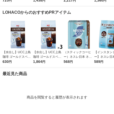
ョン 無糖 (40個入)1袋
725
ョン 無糖 (40個入) 1
1,438
ーヒー 無糖 ラベルレ
2,217
ブレンド まろ
1,360
円
円
円
円
セット（2袋）
ス 900ml 1箱（12本
袋（1kg） 
入）
LOHACOからのおすすめPRアイテム
【水出し】UCC上島
【水出し】UCC上島
（スティックコーヒ
【インスタン
珈琲 ゴールドスペシ
珈琲 ゴールドスペシ
ー）ネスレ日本 ネス
ー】ネスレ日本
ャル 水淹れアイスコ
630
ャル 水淹れアイスコ
1,864
カフェ アイスブレン
568
カフェ アイス
589
円
円
円
円
ーヒー 1袋（4バッグ
ーヒー 1セット（12バ
ド スティック ブラッ
ド 1袋（50g
入）
ッグ：4バッグ入×3
ク 1箱（20本入）
最近見た商品
袋）
商品を閲覧すると履歴が表示されます