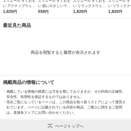
エリエール キミおも
エリエール キミおも
エリエール キミおも
エリエール キ
い アクティブウェア
い 肌にやさしいウエ
い リラックスウェア
い リラックス
Ｌ パンツ ゆったりサ
1,820
ットティシュー 純水9
558
L テープ 中型犬（女
1,820
SS テープ 
1,820
円
円
円
円
イズ 中型犬用（男の
9％（70枚入×3個）1
の子男の子共用タイ
型犬（女の子
子女の子共用タイプ）
パック 大王製紙
プ）32枚入 1袋 大王
用タイプ）38
最近見た商品
20枚入 1袋 大王製紙
製紙
大王製紙
商品を閲覧すると履歴が表示されます
掲載商品の情報について
・
掲載している情報の精度には万全を期しておりますが、その内容の正確性、
安全性、有用性を保証するものではありません。
・
現在ご覧になっているページは、この商品を取り扱うストアによって運営さ
れています。ページに記載されている内容や商品、ご購入に関するご質問
は、直接各ストアにお問い合わせください。
ページトップへ