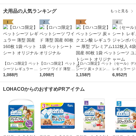
犬用品の人気ランキング
もっと見る
1
2
3
4
【ロハコ限定】ペット
【ロハコ限定】ペット
【ロハコ限定】ペット
（セール）デ
シーツ レギュラー 薄
シーツ ワイド 薄型 国
シーツ 炭＋クエン酸
レギュラー ジ
型 国産 160枚 1袋 ペ
1,088
産 80枚 1袋 ペットシ
1,098
レギュラー 厚型 プレ
1,158
パック 112枚
6,952
円
円
円
円
ットシート オリジナ
ート オリジナル
ミアム 国産 80枚 1袋
ペットシーツ 
ル
ペットシート オリジ
チャーム
LOHACOからのおすすめPRアイテム
ナル