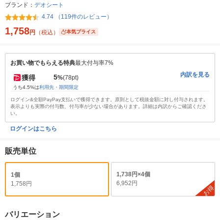
ブランド：
デオシート
4.74 （119件のレビュー）
1,758
円
（税込）
本気プライス
お買い物でもらえる特典
最大付与率7%
内訳を見る
5
獲得
%
(78pt)
うち4.5%は
利用先・期間限定
ログイン&全額PayPay支払いで獲得できます。原則として税抜金額に対し付与されます。
表示よりも実際の付与数、付与率が少ない場合があります。詳細は内訳からご確認くださ
い。
ログインはこちら
販売単位
1,738円×4個
1個
6,952円
1,758円
お得
バリエーション