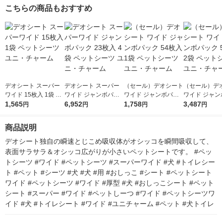
大王製紙
製紙
こちらの商品もおすすめ
デオシート スーパー
デオシート スーパー
（セール）デオシート
（セール）デ
ワイド 15枚入 1袋 ペ
ワイド ジャンボパッ
ワイド ジャンボパッ
ワイド ジャン
ットシーツ ユニ・チ
1,565
ク 23枚入 4袋 ペット
6,952
ク 54枚入 1袋 ペット
1,758
ク 54枚入 2
3,487
円
円
円
円
ャーム
シーツ ユニ・チャー
シーツ ユニ・チャー
シーツ ユニ・
ム
ム
ム
商品説明
デオシート独自の瞬速とじこめ吸収体がオシッコを瞬間吸収して、
表面サラサラ＆オシッコ広がりが小さいペットシートです。 #ペッ
トシーツ #ワイド #ペットシーツ #スーパーワイド #犬 #トイレシー
ト #ペット #シーツ #犬 #犬 #用 #おしっこ #シート #ペットシート
ワイド #ペットシーツ #ワイド #厚型 #犬 #おしっこシート #ペット
シート #スーパー #ワイド #ペットしーつ #ワイド #ペットシーツワ
イド #犬 #トイレシート #ワイド #ユニチャーム #ペット #犬トイレ