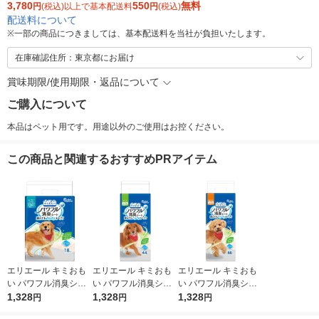
3,780
550
無料
円
(税込)以上で基本配送料
円
(税込)
配送料について
※
一部の商品につきましては、基本配送料を当社が負担いたします。
在庫確認住所：東京都にお届け
賞味期限/使用期限・返品について
ご購入について
本品はペット用です。用途以外のご使用はお控ください。
この商品と関連するおすすめPRアイテム
エリエール キミおも
エリエール キミおも
エリエール キミおも
い パワフル消臭シー
い パワフル消臭シー
い パワフル消臭シー
ト スーパーワイド 無
1,328
ト ワイド 無香タイプ
1,328
ト レギュラー 無香タ
1,328
円
円
円
香タイプ 18枚入 1袋
44枚入 1袋 大王製紙
イプ 88枚入 1袋 大王