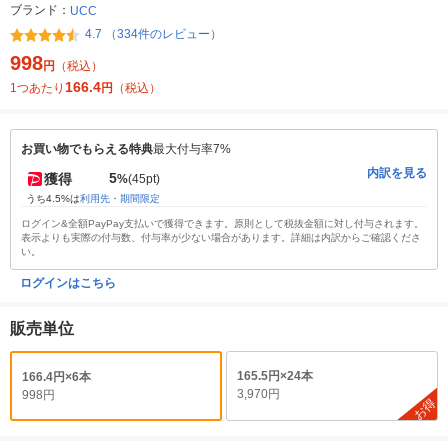
ブランド：
UCC
4.7 （334件のレビュー）
998
円
（税込）
166.4
1つあたり
円
（税込）
お買い物でもらえる特典
最大付与率7%
内訳を見る
5
獲得
%
(45pt)
うち4.5%は
利用先・期間限定
ログイン&全額PayPay支払いで獲得できます。原則として税抜金額に対し付与されます。
表示よりも実際の付与数、付与率が少ない場合があります。詳細は内訳からご確認くださ
い。
ログインはこちら
販売単位
165.5円×24本
166.4円×6本
3,970円
998円
お得