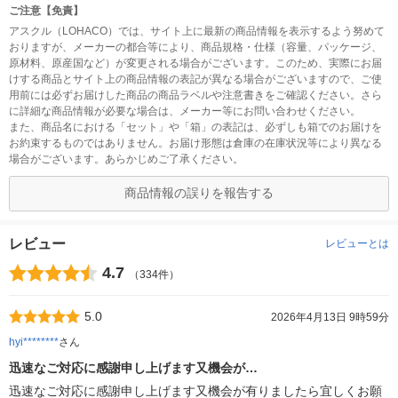
ご注意【免責】
アスクル（LOHACO）では、サイト上に最新の商品情報を表示するよう努めて
おりますが、メーカーの都合等により、商品規格・仕様（容量、パッケージ、
原材料、原産国など）が変更される場合がございます。このため、実際にお届
けする商品とサイト上の商品情報の表記が異なる場合がございますので、ご使
用前には必ずお届けした商品の商品ラベルや注意書きをご確認ください。さら
に詳細な商品情報が必要な場合は、メーカー等にお問い合わせください。
また、商品名における「セット」や「箱」の表記は、必ずしも箱でのお届けを
お約束するものではありません。お届け形態は倉庫の在庫状況等により異なる
場合がございます。あらかじめご了承ください。
商品情報の誤りを報告する
レビュー
レビューとは
4.7
（334件）
5.0
2026年4月13日 9時59分
hyi********
さん
迅速なご対応に感謝申し上げます又機会が…
迅速なご対応に感謝申し上げます又機会が有りましたら宜しくお願