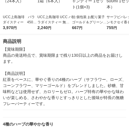
UCC上島珈琲 パラ
UCC上島珈琲 UCC パ
飴 個包装 お配り菓子
サーフビバレッ
ダイスティー 450ml
ラダイスティー 無糖
ゴールド＆グリーンキ
ンモクセイ香
1箱（24本入）
3,970
1000ml 1箱（6本入）
2,240
ウイキャンディー 1セ
667
人茶 500ml 
755
円
円
円
円
ット(1個×3)
（6本）
商品説明
【賞味期限】

商品の発送時点で、賞味期限まで残り130日以上の商品をお届けし
ます。

【商品説明】

紅茶をベースに、華やぐ香りの4種のハーブ（サフラワー、ローズ、
コーンフラワー、マリーゴールド）をブレンドしました。砂糖、甘
味料などは使用せず、カロリーもゼロ。ハーブ特有の華やかな味わ
いが楽しめる、さわやかな香りとすっきりとした後味が特長の無糖
フレーバーティーです。
4種のハーブの華やかな香り