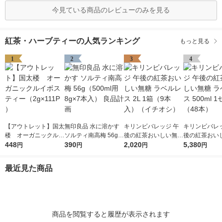
今見ている商品のレビューのみを見る
紅茶・ハーブティーの人気ランキング
もっと見る
1
2
3
4
【アウトレット】国太
無印良品 水に溶かす
キリンビバレッジ 午
キリンビバレッ
楼 オーガニックルイ
ソルティ南高梅 56g
後の紅茶おいしい無糖
後の紅茶おい
ボスティー（2g×111P
448
（500ml用8g×7本
390
ラベルレス 2L 1箱（9
2,020
ラベルレス 500
5,380
円
円
円
円
）
入） 良品計画
本入）（イチオシ）
ット（48本）
最近見た商品
商品を閲覧すると履歴が表示されます