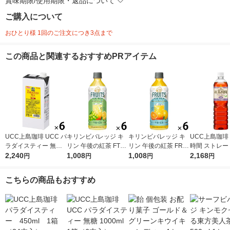
賞味期限/使用期限・返品について
ご購入について
おひとり様 1回のご注文につき3点まで
この商品と関連するおすすめPRアイテム
UCC上島珈琲 UCC パ
キリンビバレッジ キ
キリンビバレッジ キ
UCC上島珈琲
ラダイスティー 無糖
リン 午後の紅茶 FTUI
リン 午後の紅茶 FRUI
時間 ストレー
1000ml 1箱（6本入）
2,240
TS ＆ ICE TEA （フ
1,008
TS ＆ ICE TEA （フ
1,008
ー 無糖 900ml
2,168
円
円
円
円
ルーツ＆アイスティ
ルーツ＆アイスティ
2本入）
ー） 白ぶどうとレモ
ー） オレンジとグレ
こちらの商品もおすすめ
ン 500ml 1セット（6
ープフルーツ 500ml 1
本）
セット（6本）