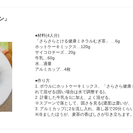
ン」
●材料(4人分)
「さらさらとける健康ミネラルむぎ茶」 …6g
ホットケーキミックス…120g
サイコロチーズ…20g
牛乳…60g
水…適量
アルミカップ…4枚
●作り方
1. ボウルにホットケーキミックス、「さらさら健
れて混ぜる(固い場合は水で調整する)。
2. 計量した牛乳を1に加え、よく混ぜる。
※スプーンで落として、固さを見る(濃度は濃いが、
3. アルミカップに2を流し入れ、蒸し器で20分くら
※冷ましたほうが、麦茶の香ばしさが引き立ちます