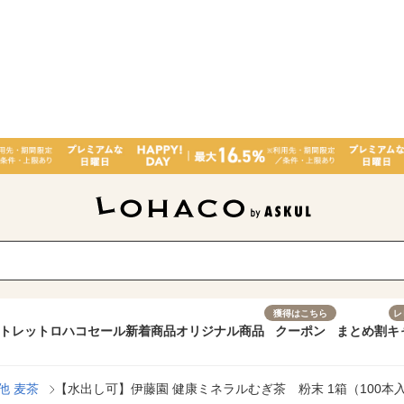
獲得はこちら
レ
トレット
ロハコセール
新着商品
オリジナル商品
クーポン
まとめ割
キ
他 麦茶
【水出し可】伊藤園 健康ミネラルむぎ茶 粉末 1箱（100本