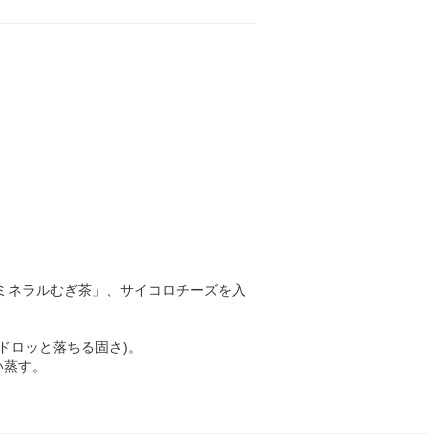
康ミネラルむぎ茶」、サイコロチーズを入
ドロッと落ちる固さ)。
い蒸す。
。