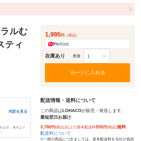
ネラルむ
1,995
円
（税込）
 スティ
5
%
(91pt)
在庫あり
1
数量
カートに入れる
配送情報・送料について
この商品は
LOHACO
が販売・発送します。
内訳を見る
最短翌日お届け
3,780
550
無料
円
(税込)以上で基本配送料
円
(税込)
されます。表示より
い。
配送料について
※
一部の商品につきましては、基本配送料を当社が負担