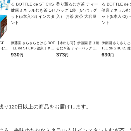
GF
伊藤園 さらさらとける BOT
【水出し可】伊藤園 香り薫
伊藤園 さらさらとけ
 むぎ
TLE de STICKS 健康ミネラ
るむぎ茶 ティーバッグ 1袋
TLE de STICK
00本
ルむぎ茶 1セット(5本入×3)
（54バッグ入） お茶 麦茶 大
ルむぎ茶 1セット(
930
373
630
円
円
円
インスタント
容量
インスタント
り120日以上の商品をお届けします。

ける、香味ゆたかなミネラル入りインスタントむぎ茶。