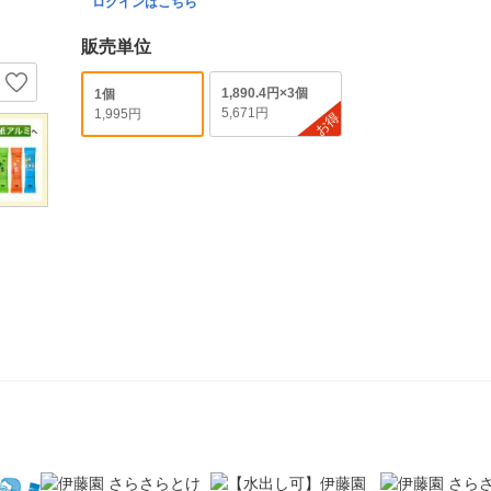
ログインはこちら
販売単位
1,890.4円×3個
1個
5,671円
1,995円
お得