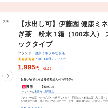
【水出し可】伊藤園 健康ミ
ぎ茶 粉末 1箱（100本入）
ックタイプ
健康ミネラルむぎ茶
ブランド：
4.85 （39件のレビュー）
1,995
円
（税込）
お買い物でもらえる特典
最大付与率16%
5
獲得
%
(91pt)
うち4.5%は
利用先・期間限定
ログイン&全額PayPay支払いで獲得できます。原則として税抜金額に対し付与
も実際の付与数、付与率が少ない場合があります。詳細は内訳からご確認くださ