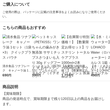
ご購入について
ご使用の際は、パッケージに記載の注意事項をよくお読みになりご使用くださ
い。
こちらの商品もおすすめ
清水食品 ツナフレー
ペットキッス（PETKI
【在庫限り特別価
【水・ミネラ
ク キャノーラ油 1セ
SS）ワンちゃんの歯
格！】【数量限定お得
ター】LOHACO
ット（1袋×3） クイッ
690
みがき 無添加 ササミ
390
セット】リステリン
1,724
r（ロハコウォ
490
円
円
円
円
クプラス パウチ
チップスさつまいも入
トータルケアプラス 1
ー）2L ラベル
り 30g ドッグフード
000ml×2本+100ml×1
箱（5本入）
商品説明
犬 おやつ デンタルケ
本 マウスウォッシュ
シ） オリジナ
ア（イチオシ）
医薬部外品
【賞味期限】

商品の発送時点で、賞味期限まで残り120日以上の商品をお届けし
ます。
