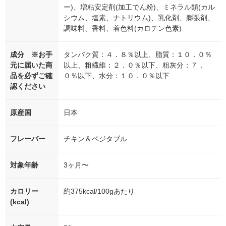
ー)、増粘安定剤(加工でん粉)、ミネラル類(カル
シウム、塩素、ナトリウム)、乳化剤、膨張剤、
調味料、香料、着色料(カロテン色素)
成分 ※お手
タンパク質：４．８％以上、脂質：１０．０％
元に届いた商
以上、粗繊維：２．０％以下、粗灰分：７．
品を必ずご確
０％以下、水分：１０．０％以下
認ください
原産国
日本
フレーバー
チキン＆ベジタブル
対象年齢
3ヶ月〜
カロリー
約375kcal/100gあたり
(kcal)