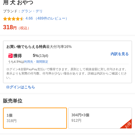
用 犬 おやつ
ブランド：
グラン・デリ
4.66 （489件のレビュー）
318
円
（税込）
お買い物でもらえる特典
最大付与率16%
内訳を見る
5
獲得
%
(13pt)
うち4.5%は
利用先・期間限定
ログイン&全額PayPay支払いで獲得できます。原則として税抜金額に対し付与されます。
表示よりも実際の付与数、付与率が少ない場合があります。詳細は内訳からご確認くださ
い。
ログインはこちら
販売単位
304円×3個
1個
912円
318円
お得