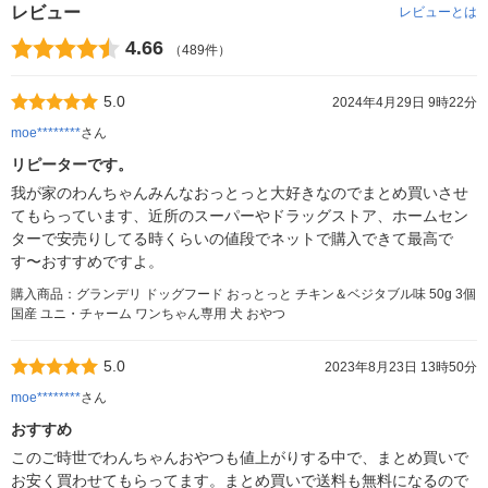
レビュー
レビューとは
4.66
（489件）
5.0
2024年4月29日 9時22分
moe********
さん
リピーターです。
我が家のわんちゃんみんなおっとっと大好きなのでまとめ買いさせ
てもらっています、近所のスーパーやドラッグストア、ホームセン
ターで安売りしてる時くらいの値段でネットで購入できて最高で
す〜おすすめですよ。
購入商品：グランデリ ドッグフード おっとっと チキン＆ベジタブル味 50g 3個
国産 ユニ・チャーム ワンちゃん専用 犬 おやつ
5.0
2023年8月23日 13時50分
moe********
さん
おすすめ
このご時世でわんちゃんおやつも値上がりする中で、まとめ買いで
お安く買わせてもらってます。まとめ買いで送料も無料になるので