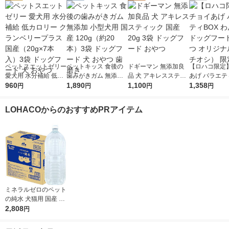
ペットスエットゼリー
ペットキッス 食後の
ドギーマン 無添加良
【ロハコ限定
愛犬用 水分補給 低カ
歯みがきガム 無添加
品 犬 アキレススティ
あげ バラエテ
ロリー クランベリー
960
小型犬用 国産 120g
1,890
ック 国産 20g 3袋 ド
1,100
わんわん ドッ
1,358
円
円
円
円
プラス 国産（20g×7
（約20本）3袋 ドッグ
ッグフード おやつ
ド おやつ オ
本入）3袋 ドッグフー
フード 犬 おやつ 歯磨
（イチオシ） 
LOHACOからのおすすめPRアイテム
ド 犬 おやつ
き
ミネラルゼロのペット
の純水 犬猫用 国産 2L
1ケース（1本×6）森
2,808
円
乳サンワールド 犬用
猫用 水分補給