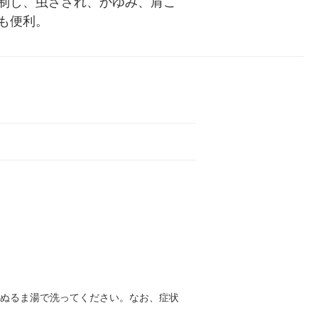
制し、虫さされ、かゆみ、肩こ
も便利。
はぬるま湯で洗ってください。なお、症状