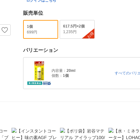
ログインはこちら
販売単位
617.5円×2個
1個
1,235円
699円
お得
バリエーション
内容量：
20ml
すべてのバリ
個数：
1個