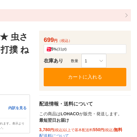
除★ 虫さ
699
円
（税込）
 打撲 ね
5
%
(31pt)
在庫あり
1
数量
カートに入れる
配送情報・送料について
内訳を見る
この商品は
LOHACO
が販売・発送します。
最短翌日お届け
されます。表示より
い。
3,780
550
無料
円
(税込)以上で基本配送料
円
(税込)
配送料について