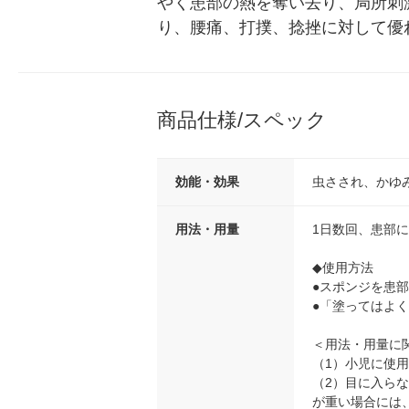
やく患部の熱を奪い去り、局所刺
り、腰痛、打撲、捻挫に対して優
商品仕様/スペック
効能・効果
虫さされ、かゆ
用法・用量
1日数回、患部
◆使用方法
●スポンジを患
●「塗ってはよ
＜用法・用量に
（1）小児に使
（2）目に入ら
が重い場合には