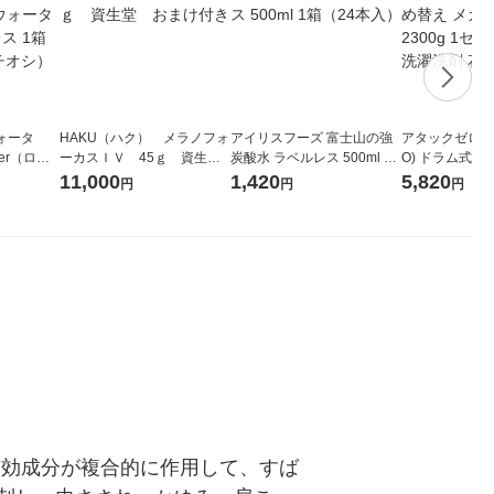
ォータ
HAKU（ハク） メラノフォ
アイリスフーズ 富士山の強
アタックゼロ（At
ter（ロハ
ーカスＩＶ 45ｇ 資生
炭酸水 ラベルレス 500ml 1
O) ドラム式専
 ラベルレ
堂 おまけ付き
箱（24本入）
ガジャンボ 230
11,000
1,420
5,820
円
円
円
（イチオ
（2個入) 洗濯
有効成分が複合的に作用して、すば