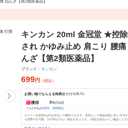
 打撲 ねんざ【第2類医薬品】
キンカン 20ml 金冠堂 ★控
され かゆみ止め 肩こり 腰痛
んざ【第2類医薬品】
キンカン
ブランド：
699
円
（税込）
お買い物でもらえる特典
最大付与率7%
5
獲得
%
(31pt)
うち4.5%は
利用先・期間限定
ログイン&全額PayPay支払いで獲得できます。原則として税抜金額に対し付与
も実際の付与数、付与率が少ない場合があります。詳細は内訳からご確認くださ