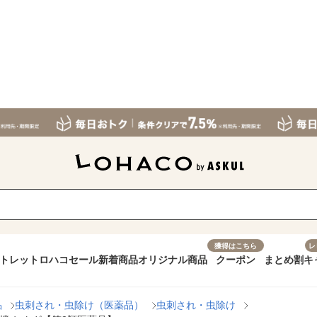
獲得はこちら
レ
トレット
ロハコセール
新着商品
オリジナル商品
クーポン
まとめ割
キ
品
虫刺され・虫除け（医薬品）
虫刺され・虫除け