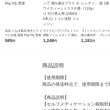
缶詰 いなば食品 焼きとり と
スクラビングバブル トイレ
【インスタントコー
りたれ味 国産 65g 5缶 惣菜
掃除 トイレスタンプ 漂白成
味の素AGF 「ブレン
分プラス ホワイティーシト
袋 1袋（110g）
585
1,248
1,181
円
円
円
ラスの香り 付け替え用 (24
回分：4本入) トイレ洗剤 ジ
ョンソン
商品説明
【使用期限】

商品の発送時点で、使用期限まで残
【商品説明】

【セルフメディケーション税制対