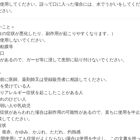
み使用してください。誤って口に入った場合には、水でうがいをしてく
ださい。
いこと＞
在の症状が悪化したり、副作用が起こりやすくなります。）
は使用しないでください。
、粘膜等
傷口
れがあるので、ガーゼ等に浸して患部に貼り付けないでください。
＞
用前に医師、薬剤師又は登録販売者に相談してください。
療を受けている人
よりアレルギー症状を起こしたことがある人
だれのひどい人
に弱い人や乳幼児
の症状があらわれた場合は副作用の可能性があるので、直ちに使用を中
談してください。
症状
・発赤、かゆみ、かぶれ、ただれ、灼熱感
6日間使用しても症状がよくならない場合は使用を中止し、この文書を持