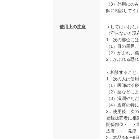
（3）外用にの
師に相談してく
使用上の注意
＜してはいけな
（守らないと現
1．次の部位に
（1）目の周囲
（2）かぶれ、
2．かぶれる恐
＜相談すること
1．次の人は使
（1）医師の治
（2）薬などに
（3）湿潤やた
（4）皮膚の特
2．使用後、次
登録販売者に相
関係部位・・・
皮膚・・・発疹
3．本品を5〜