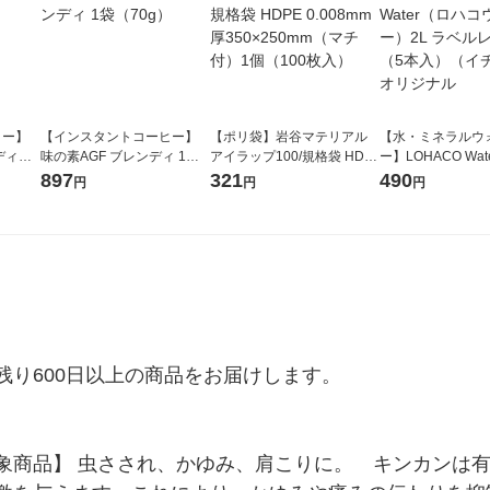
ヒー】
【インスタントコーヒー】
【ポリ袋】岩谷マテリアル
【水・ミネラルウ
ディ」
味の素AGF ブレンディ 1袋
アイラップ100/規格袋 HDP
ー】LOHACO Wa
（70g）
E 0.008mm厚350×250mm
コウォーター）2L
897
321
490
円
円
円
（マチ付）1個（100枚入）
ス 1箱（5本入）
シ） オリジナル
り600日以上の商品をお届けします。

象商品】 虫さされ、かゆみ、肩こりに。　キンカンは