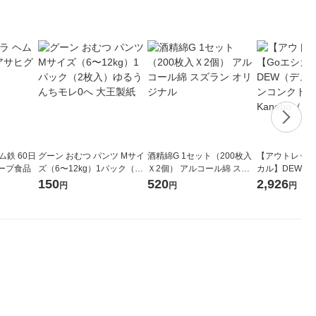
ム鉄 60日
グーン おむつ パンツ Mサイ
酒精綿G 1セット（200枚入
【アウトレット
ループ食品
ズ（6〜12kg）1パック（2
Ｘ2個） アルコール綿 スズ
カル】DEW（
枚入）ゆるうんちモレ0へ 大
ラン オリジナル
タンコンクドロッ
150
520
2,926
円
円
円
王製紙
nebo（カネボ