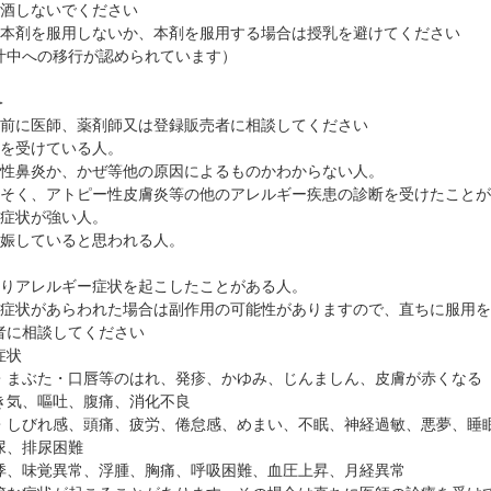
飲酒しないでください
は本剤を服用しないか、本剤を服用する場合は授乳を避けてください
汁中への移行が認められています）
＞
用前に医師、薬剤師又は登録販売者に相談してください
療を受けている人。
ー性鼻炎か、かぜ等他の原因によるものかわからない人。
んそく、アトピー性皮膚炎等の他のアレルギー疾患の診断を受けたこと
の症状が強い人。
妊娠していると思われる人。
よりアレルギー症状を起こしたことがある人。
の症状があらわれた場合は副作用の可能性がありますので、直ちに服用
者に相談してください
症状
・まぶた・口唇等のはれ、発疹、かゆみ、じんましん、皮膚が赤くなる
き気、嘔吐、腹痛、消化不良
・しびれ感、頭痛、疲労、倦怠感、めまい、不眠、神経過敏、悪夢、睡
尿、排尿困難
悸、味覚異常、浮腫、胸痛、呼吸困難、血圧上昇、月経異常