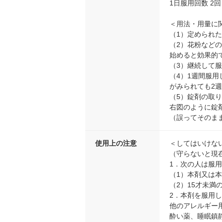
1日服用回数 2
＜用法・用量に
（1）定められ
（2）花粉など
始めると効果的
（3）継続して
（4）1週間服
がみられても2
（5）錠剤の取
右図のように錠
（誤ってそのま
使用上の注意
＜してはいけな
（守らないと現
1．次の人は服
（1）本剤又は
（2）15才未満
2．本剤を服用
他のアレルギー
酔い薬、睡眠鎮