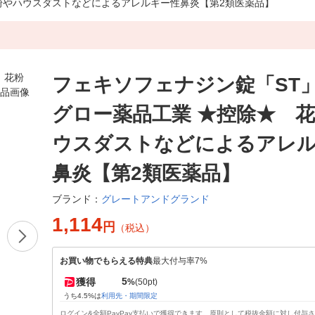
 花粉やハウスダストなどによるアレルギー性鼻炎【第2類医薬品】
フェキソフェナジン錠「ST」a
グロー薬品工業 ★控除★ 
ウスダストなどによるアレ
鼻炎【第2類医薬品】
グレートアンドグランド
ブランド：
1,114
円
（税込）
お買い物でもらえる特典
最大付与率7%
5
獲得
%
(50pt)
うち4.5%は
利用先・期間限定
ログイン&全額PayPay支払いで獲得できます。原則として税抜金額に対し付与