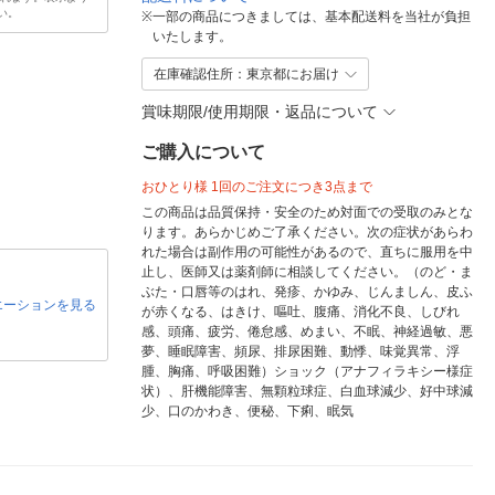
い。
※
一部の商品につきましては、基本配送料を当社が負担
いたします。
在庫確認住所：東京都にお届け
賞味期限/使用期限・返品について
ご購入について
おひとり様 1回のご注文につき3点まで
この商品は品質保持・安全のため対面での受取のみとな
ります。あらかじめご了承ください。次の症状があらわ
れた場合は副作用の可能性があるので、直ちに服用を中
止し、医師又は薬剤師に相談してください。（のど・ま
ぶた・口唇等のはれ、発疹、かゆみ、じんましん、皮ふ
エーションを見る
が赤くなる、はきけ、嘔吐、腹痛、消化不良、しびれ
感、頭痛、疲労、倦怠感、めまい、不眠、神経過敏、悪
夢、睡眠障害、頻尿、排尿困難、動悸、味覚異常、浮
腫、胸痛、呼吸困難）ショック（アナフィラキシー様症
状）、肝機能障害、無顆粒球症、白血球減少、好中球減
少、口のかわき、便秘、下痢、眠気