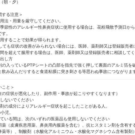
回（朝・夕）
関する注意＞
た用法・用量を厳守してください。
の季節性のアレルギー性鼻炎症状に使用する場合は、花粉飛散予測日か
です。
服用することで効果が得られます。
用しても症状の改善がみられない場合には、医師、薬剤師又は登録販売者
週間を超えて服用する場合は、医師、薬剤師又は登録販売者に相談して
り出し方
剤の入っているPTPシートの凸部を指先で強く押して裏面のアルミ箔を
ま飲み込んだりすると食道粘膜に突き刺さる等思わぬ事故につながりま
いこと＞
在の症状が悪化したり、副作用・事故が起こりやすくなります）
用しないでください
本剤の成分によりアレルギー症状を起こしたことがある人。
の小児。
している間は、次のいずれの医薬品も使用しないでください
用薬（皮膚疾患用薬、鼻炎用内服薬を含む）、抗ヒスタミン剤を含有す
静薬等）、制酸剤（水酸化アルミニウム・水酸化マグネシウム含有製剤