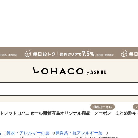
獲得はこちら
レ
トレット
ロハコセール
新着商品
オリジナル商品
クーポン
まとめ割
キ
品
鼻炎・アレルギーの薬
鼻炎薬・抗アレルギー薬