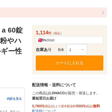
 60錠
1,114
円
（税込）
花粉やハ
5
%
(50pt)
ルギー性
在庫あり
1
数量
カートに入れる
配送情報・送料について
この商品は
LOHACO
が販売・発送します。
最短翌日お届け
内訳を見る
3,780
550
無料
円
(税込)以上で基本配送料
円
(税込)
配送料について
されます。表示より