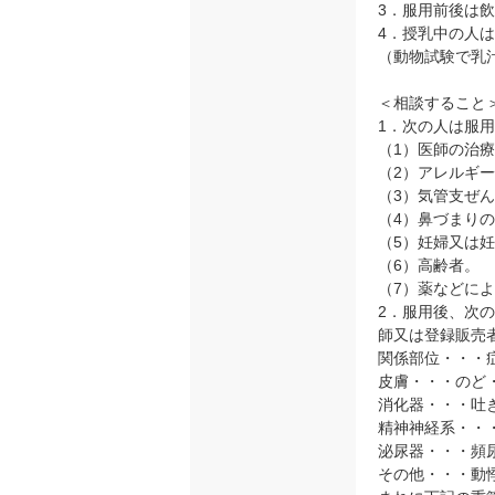
3．服用前後は
4．授乳中の人
（動物試験で乳
＜相談すること
1．次の人は服
（1）医師の治
（2）アレルギ
（3）気管支ぜ
（4）鼻づまり
（5）妊婦又は
（6）高齢者。
（7）薬などに
2．服用後、次
師又は登録販売
関係部位・・・
皮膚・・・のど
消化器・・・吐
精神神経系・・
泌尿器・・・頻
その他・・・動