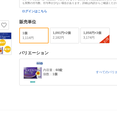
も実際の付与数、付与率が少ない場合があります。詳細は内訳からご確認くださ
ログインはこちら
販売単位
1,091円×2個
1,058円×3個
1個
2,182円
3,174円
1,114円
お得
バリエーション
内容量：
60錠
すべてのバリ
個数：
1個