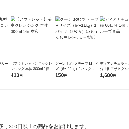
ブルー
【アウトレット】浴室クレ
グーン おむつ テープ Mサイ
ディアナチュラ ヘ
ンジング 本体 300ml 1個 友
ズ（6〜11kg）1パック（2枚
分 1個 アサヒグ
和
入）ゆるうんちモレ0へ 大王
413
150
1,680
円
円
円
製紙
り360日以上の商品をお届けします。
