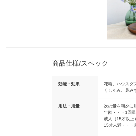
商品仕様/スペック
効能・効果
花粉、ハウスダ
くしゃみ、鼻み
用法・用量
次の量を朝夕に
年齢・・・1回
成人（15才以上
15才未満・・・