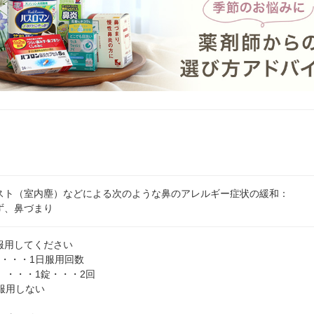
スト（室内塵）などによる次のような鼻のアレルギー症状の緩和：
ず、鼻づまり
服用してください
量・・・1日服用回数
）・・・1錠・・・2回
服用しない