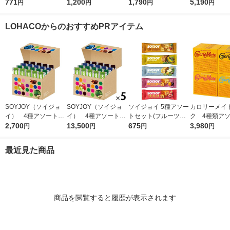
（6本入）（イチオ
771
700ゼリー165g 6個
1,200
セット（10箱入） 大
1,790
1セット（30
5,190
円
円
円
円
シ）
（イチオシ）
塚製薬 栄養補助食品
塚製薬 栄養
（イチオシ）
（イチオシ）
LOHACOからのおすすめPRアイテム
SOYJOY（ソイジョ
SOYJOY（ソイジョ
ソイジョイ 5種アソー
カロリーメイ
イ） 4種アソートセ
イ） 4種アソート
トセット(フルーツ＆
ク 4種類ア
ット 1箱（20本入）
2,700
1セット（1箱（20本
13,500
ベイクドチーズ・バナ
675
（チーズ・チ
3,980
円
円
円
円
大塚製薬
入）×5） 大塚製薬
ナ・ホワイトチョコ＆
ープル・バニラ
レモン・サツマイモ・
箱） 20 箱
最近見た商品
イチジク＆レーズン
薬 栄養補助食
各1本)
商品を閲覧すると履歴が表示されます