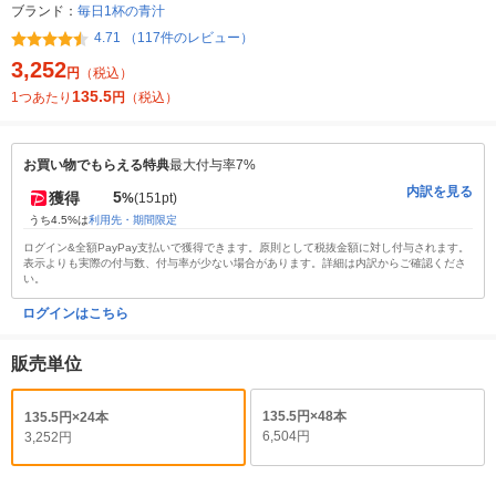
ブランド：
毎日1杯の青汁
4.71 （117件のレビュー）
3,252
円
（税込）
135.5
1つあたり
円
（税込）
お買い物でもらえる特典
最大付与率7%
内訳を見る
5
獲得
%
(151pt)
うち4.5%は
利用先・期間限定
ログイン&全額PayPay支払いで獲得できます。原則として税抜金額に対し付与されます。
表示よりも実際の付与数、付与率が少ない場合があります。詳細は内訳からご確認くださ
い。
ログインはこちら
販売単位
135.5円×48本
135.5円×24本
6,504円
3,252円