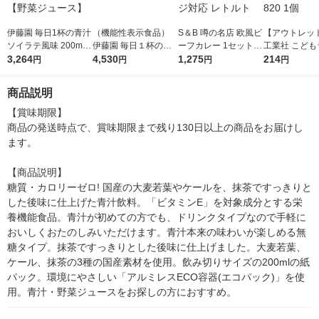
伊藤園 毎日1杯の青汁
（機能性表示食品）
S＆B 噂の名店 欧風ビ
【アウトレッ
ソイラテ風味 200ml
伊藤園 毎日１杯の青
ーフカレー 1セット
工業社 こども
紙パック 1箱（24本
3,264
汁無糖 350g 1箱（24
4,530
（3食入）エスビー食
1,275
うちで観察! 
214
円
円
円
円
入）【野菜ジュース】
本入）
品 レンジ対応 レトル
作り 820 1個
ト
商品説明
【賞味期限】

商品の発送時点で、賞味期限まで残り130日以上の商品をお届けし
ます。

【商品説明】

糖質・カロリーゼロ! 国産の大麦若葉やケールを、抹茶ですっきりと
した後味に仕上げた青汁飲料。「ビタミンE」を対象成分とする栄
養機能食品。青汁が初めての方でも、ドリンクタイプなので手軽に
おいしくおたのしみいただけます。青汁本来の味わいが楽しめる無
糖タイプ。抹茶ですっきりとした後味に仕上げました。大麦若葉、
ケール、抹茶の3種の国産素材を使用。飲み切りサイズの200mlの紙
パック。環境にやさしい「アルミレスECO容器(エコパック)」を使
用。青汁・野菜ジュースをお探しの方におすすめ。