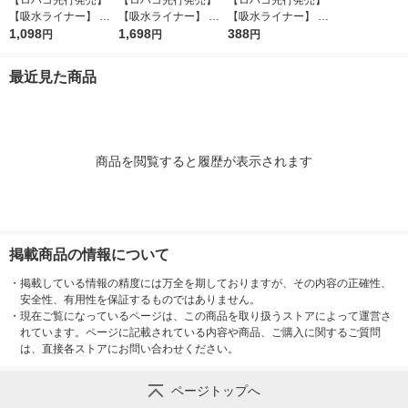
【吸水ライナー】 ポ
【吸水ライナー】 ポ
【吸水ライナー】 ポ
イズ 10cc 17.5cm 無
1,098
イズ 10cc 17.5cm 無
1,698
イズ 10cc 17.5cm 無
388
円
円
円
香料 さらさら素肌 1
香料さらさら素肌 1セ
香料 さらさら素肌 お
セット(90枚入：30枚
ット(150枚入：30枚
りもの 1パック(30枚
最近見た商品
入×3パック) 限定
入×5パック) 限定
入) 限定
商品を閲覧すると履歴が表示されます
掲載商品の情報について
・
掲載している情報の精度には万全を期しておりますが、その内容の正確性、
安全性、有用性を保証するものではありません。
・
現在ご覧になっているページは、この商品を取り扱うストアによって運営さ
れています。ページに記載されている内容や商品、ご購入に関するご質問
は、直接各ストアにお問い合わせください。
ページトップへ