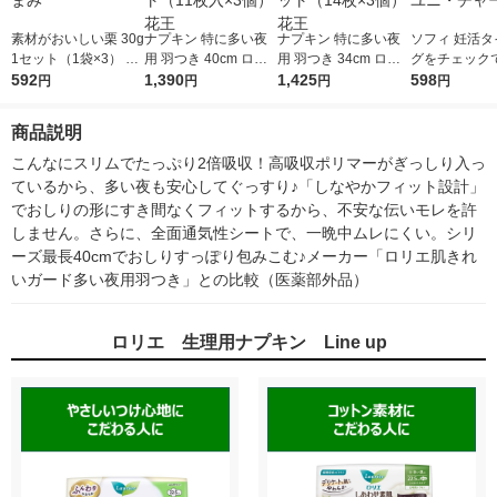
素材がおいしい栗 30g
ナプキン 特に多い夜
ナプキン 特に多い夜
ソフィ 妊活タ
1セット（1袋×3） カ
用 羽つき 40cm ロリ
用 羽つき 34cm ロリ
グをチェック
ルビー 素材菓子 くり
592
エ スリムガード400 1
1,390
エ 朝までブロック340
1,425
りものシート 
598
円
円
円
円
おつまみ
セット（11枚入×3
1セット（14枚×3個）
枚） ユニ・チ
個） 花王
花王
商品説明
こんなにスリムでたっぷり2倍吸収！高吸収ポリマーがぎっしり入っ
ているから、多い夜も安心してぐっすり♪「しなやかフィット設計」
でおしりの形にすき間なくフィットするから、不安な伝いモレを許
しません。さらに、全面通気性シートで、一晩中ムレにくい。シリ
ーズ最長40cmでおしりすっぽり包みこむ♪メーカー「ロリエ肌きれ
いガード多い夜用羽つき」との比較（医薬部外品）
ロリエ 生理用ナプキン Line up