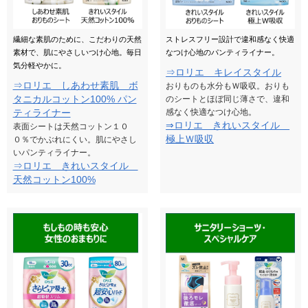
繊細な素肌のために、こだわりの天然
ストレスフリー設計で違和感なく快適
素材で、肌にやさしいつけ心地。毎日
なつけ心地のパンティライナー。
気分軽やかに。
⇒ロリエ キレイスタイル
⇒ロリエ しあわせ素肌 ボ
おりものも水分もＷ吸収。おりも
タニカルコットン100% パン
のシートとほぼ同じ薄さで、違和
ティライナー
感なく快適なつけ心地。
⇒ロリエ きれいスタイル
表面シートは天然コットン１０
極上Ｗ吸収
０％でかぶれにくい。肌にやさし
いパンティライナー。
⇒ロリエ きれいスタイル
天然コットン100%