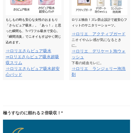
もしもの時も安心な女性のおまもり
ロリエ独自！ズレ防止設計で超安心フ
「さらピュア吸水」。「あっ！」と思
ィットのサニタリーショーツ。
った瞬間も、?パワフル吸水で安心。
⇒ロリエ アクティブガード
「瞬間消臭」でニオイもすばやく閉じ
ニオイやムレ感が気になるとき
込めます。
に。
⇒ロリエさらピュア吸水
⇒ロリエ デリケート泡ウォ
⇒ロリエさらピュア吸水超吸
ッシュ
収スリム
下着の経血モレに。
⇒ロリエさらピュア吸水超安
⇒ロリエ ランジェリー泡洗
心パッド
剤
極うすなのに頼れる２倍吸収！*