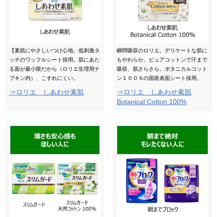
【素肌にやさしいつけ心地。低刺激タ
瞬間吸収のロリエ。デリケートな肌に
ッチのワッフルシート採用。肌にあた
もやわらか。ピュアコットンで汗まで
る面が最小限だから（ロリエ生理用ナ
吸収、肌さらさら。ボタニカルコット
プキン内）、こすれにくい。
ン１００％の国産表面シート採用。
⇒ロリエ しあわせ素肌
⇒ロリエ しあわせ素肌
Botanical Cotton 100%