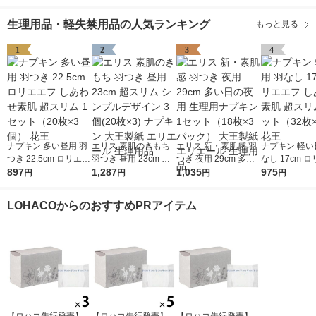
生理用品・軽失禁用品の人気ランキング
もっと見る
1
2
3
4
ナプキン 多い昼用 羽
エリス 素肌のきもち
エリス 新・素肌感 羽
ナプキン 軽い
つき 22.5cm ロリエエ
羽つき 昼用 23cm 超
つき 夜用 29cm 多い
なし 17cm 
フ しあわせ素肌 超ス
897
スリム シンプルデザ
1,287
日の夜用 生理用ナプ
1,035
しあわせ素肌 
975
円
円
円
円
リム 1セット（20枚×
イン 3個(20枚×3) ナ
キン 1セット（18枚×
ム 1セット（3
3個） 花王
プキン 大王製紙 エリ
3パック） 大王製紙
個） 花王
LOHACOからのおすすめPRアイテム
エール 生理用品
エリエール 生理用品
【ロハコ先行発売】
【ロハコ先行発売】
【ロハコ先行発売】