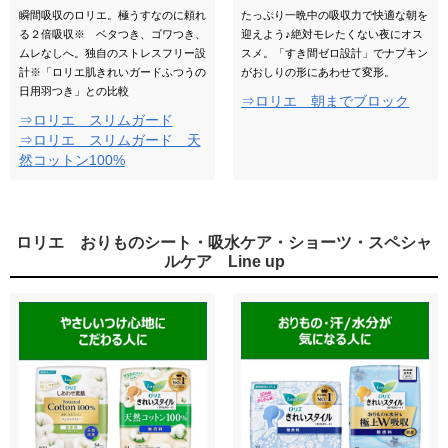
瞬間吸収のロリエ。極うすなのに頼れ
たっぷり一晩中の吸収力で快適な朝を
る２倍吸収※ ベタつき、ゴワつき、
迎えよう♪絶対モレたくない夜にオス
ムレなしへ。独自のストレスフリー設
スメ。「すき間ゼロ設計」でナプキン
計※「ロリエ肌きれいガードふつうの
がおしりの形にあわせて変形。
日用羽つき」との比較
⇒ロリエ 朝までブロック
⇒ロリエ スリムガード
⇒ロリエ スリムガード 天
然コットン100%
ロリエ おりものシート・吸水ケア・ショーツ・スペシャ
ルケア Line up