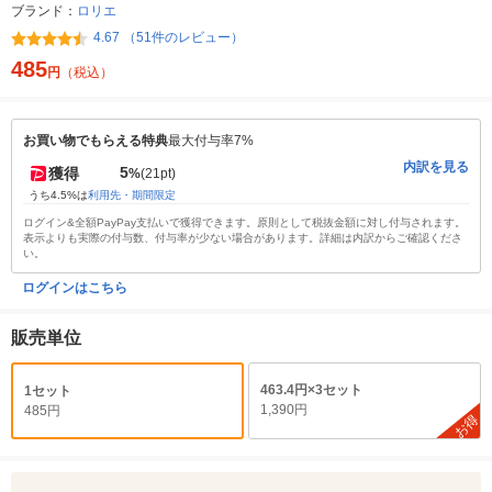
ブランド：
ロリエ
4.67 （51件のレビュー）
485
円
（税込）
お買い物でもらえる特典
最大付与率7%
内訳を見る
5
獲得
%
(21pt)
うち4.5%は
利用先・期間限定
ログイン&全額PayPay支払いで獲得できます。原則として税抜金額に対し付与されます。
表示よりも実際の付与数、付与率が少ない場合があります。詳細は内訳からご確認くださ
い。
ログインはこちら
販売単位
463.4円×3セット
1セット
1,390円
485円
お得