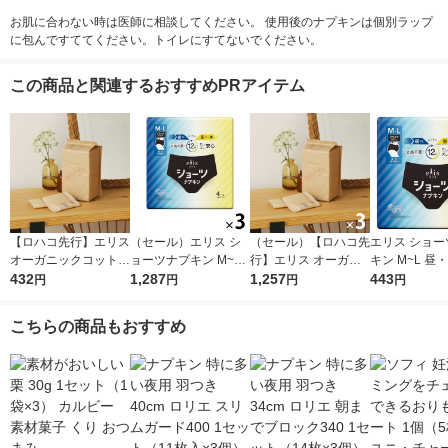
お肌に合わない時は医師に相談してください。 使用後のナプキンは個別ラップ
に包んですててください。トイレにすてないでください。
この商品と関連するおすすめPRアイテム
【ロハコ先行】エリス
（セール）エリス シ
（セール）【ロハコ先
エリス ショー
オーガニックコットン
ョーツナプキン M~L
行】エリス オーガニ
キン M~L 昼
羽つき 21cm 多い昼〜
432
昼・夜 長時間用 ブラ
1,287
ックコットン 羽つき
1,257
間用 ブラック
443
円
円
円
円
ふつうの日用 1個（22
ックカラー 1セット
21cm 多い昼〜ふつう
1パック（4枚入) 
枚）素肌のきもち ナ
（4枚入×3パック） 大
の日用（22枚×3個）
用品 大王製紙
こちらの商品もおすすめ
チュラルシリーズ 生
王製紙
素肌のきもち ナチュ
理用品
ラルシリーズ 生理
用品