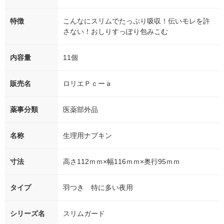
特徴
こんなにスリムでたっぷり吸収！伝いモレを許
さない！おしりすっぽり包みこむ
内容量
11個
販売名
ロリエＰｃーａ
薬事分類
医薬部外品
名称
生理用ナプキン
寸法
高さ112ｍｍ×幅116ｍｍ×奥行95ｍｍ
タイプ
羽つき 特に多い夜用
シリーズ名
スリムガード