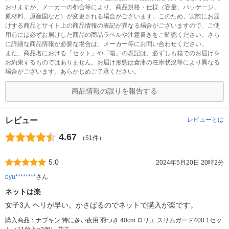
おりますが、メーカーの都合等により、商品規格・仕様（容量、パッケージ、
原材料、原産国など）が変更される場合がございます。このため、実際にお届
けする商品とサイト上の商品情報の表記が異なる場合がございますので、ご使
用前には必ずお届けした商品の商品ラベルや注意書きをご確認ください。さら
に詳細な商品情報が必要な場合は、メーカー等にお問い合わせください。
また、商品名における「セット」や「箱」の表記は、必ずしも箱でのお届けを
お約束するものではありません。お届け形態は倉庫の在庫状況等により異なる
場合がございます。あらかじめご了承ください。
商品情報の誤りを報告する
レビュー
レビューとは
4.67
（51件）
5.0
2024年5月20日 20時2分
byu********
さん
ネットは楽
女子3人 ヘリが早い。かさばるのでネットで購入が楽です。
購入商品：ナプキン 特に多い夜用 羽つき 40cm ロリエ スリムガード400 1セッ