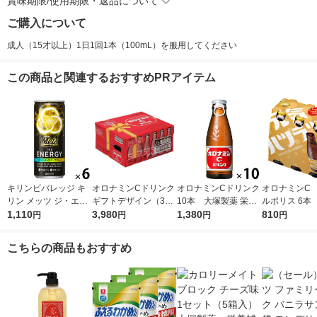
賞味期限/使用期限・返品について
ご購入について
成人（15才以上）1日1回1本（100mL）を服用してください
この商品と関連するおすすめPRアイテム
キリンビバレッジ キ
オロナミンCドリンク
オロナミンCドリンク
オロナミンC
リン メッツ ジ・エナ
ギフトデザイン（30
10本 大塚製薬 栄養
ルポリス 6本
ジー 250ml 1セット
1,110
本入）1箱 大塚製薬
3,980
ドリンク（イチオシ）
1,380
薬 栄養ドリ
810
円
円
円
円
（6缶）
こちらの商品もおすすめ