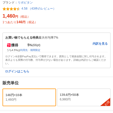
ブランド：
リポビタン
4.58 （43件のレビュー）
1,460
円
（税込）
146
1つあたり
円
（税込）
お買い物でもらえる特典
最大付与率7%
内訳を見る
5
獲得
%
(66pt)
うち4.5%は
利用先・期間限定
ログイン&全額PayPay支払いで獲得できます。原則として税抜金額に対し付与されます。
表示よりも実際の付与数、付与率が少ない場合があります。詳細は内訳からご確認くださ
い。
ログインはこちら
販売単位
139.6円×50本
146円×10本
6,980円
1,460円
お得