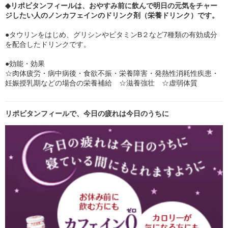
◆
リポビタンフィール
は、おやすみ前に飲んで明日の元気をチャー
ジしたい人の
ノンカフェイン
のドリンク剤（
栄養ドリンク
）です。
●タウリンをはじめ、グリシンやビタミンB２など7種類の有効成分
を配合したドリンクです。
●効能・効果
☆肉体疲労・病中病後・食欲不振・栄養障害・発熱性消耗性疾患・
妊娠授乳期などの場合の栄養補給 ☆滋養強壮 ☆虚弱体質
リポビタンフィールで、今日の疲れは今日のうちに