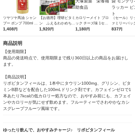
ツヤツヤ馬油 シャン
【お徳用】理研ビタミ
カロリーメイト ブロ
（セール）リッ
プー ポンプ 700ml 国
ン ふえるわかめちゃ
ック チーズ味 1セッ
ァミリーパック
産馬油使用 ティ・エ
1,408
ん 三陸わかめ＜チャ
1,920
ト（5箱入） 大塚製
1,180
ラサンド 3袋
837
円
円
円
円
ス・プランニング
ック付＞ 28g 1セ
薬 栄養補助食品
リ-ズ クラッ
ット（3個） リケン
ケット
商品説明
【使用期限】

商品の発送時点で、使用期限まで残り360日以上の商品をお届けし
ます。

【商品説明】

リポビタンフィールは、1本中にタウリン1000mg、グリシン、ビタ
ミンB群などを配合した100mLドリンク剤です。カフェインゼロで1
本あたり7kcalの低カロリー処方なので、おやすみ前にも、カフェイ
ンやカロリーが気にせず飲めます。フルーティーでさわやかなカシ
スグレープフルーツ風味です。
ゆったり飲んで、おやすみチャージ♪ リポビタンフィール