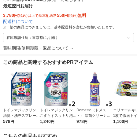
最短翌日お届け
3,780
550
無料
円
(税込)以上で基本配送料
円
(税込)
配送料について
※
一部の商品につきましては、基本配送料を当社が負担いたします。
在庫確認住所：東京都にお届け
賞味期限/使用期限・返品について
この商品と関連するおすすめPRアイテム
トイレマジックリン
トイレマジックリン
Domesto（ドメス
エリエールキ
消臭・洗浄スプレー
こすらずスッキリ泡パ
ト） 除菌クリーナー
1枚で徹底ト
除菌・抗菌 クリーン
578
ック シトラスサボン
1,240
本体 500ml １セット
978
除シート シト
1,100
円
円
円
円
ミント 詰め替え 800
の香り 詰め替え 660
（3本） 【ウイルス対
ント 詰替 1セ
ml 大容量 1個 花王
ml 1セット（2個） 花
策】【次亜塩素酸ナト
個）除菌99.9
こちらの商品もおすすめ