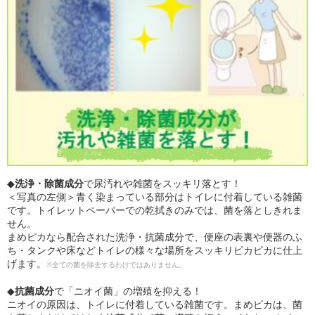
◆
洗浄・除菌成分
で尿汚れや雑菌をスッキリ落とす！
＜写真の左側＞青く染まっている部分はトイレに付着している雑菌
です。トイレットペーパーでの乾拭きのみでは、菌を落としきれま
せん。
まめピカなら配合された洗浄・抗菌成分で、便座の表裏や便器のふ
ち・タンクや床などトイレの様々な場所をスッキリピカピカに仕上
げます。
※全ての菌を除去するわけではありません。
◆
抗菌成分
で「ニオイ菌」の増殖を抑える！
ニオイの原因は、トイレに付着している雑菌です。まめピカは、菌