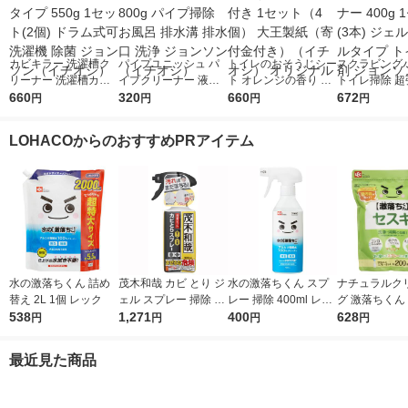
カビキラー 洗濯槽ク
パイプユニッシュ パ
トイレのおそうじシー
スクラビング
リーナー 洗濯槽カビ
イプクリーナー 液体
ト オレンジの香り フ
トイレ掃除 超
キラー 液体タイプ 55
660
タイプ 800g パイプ掃
320
ァスナー付き 1セット
660
イレクリーナー 
672
円
円
円
円
0g 1セット(2個) ドラ
除 お風呂 排水溝 排水
（4個） 大王製紙（寄
1セット(3本)
ム式可 洗濯機 除菌 ジ
口 洗浄 ジョンソン
付金付き）（イチオ
ボトルタイプ 
LOHACOからのおすすめPRアイテム
ョンソン（イチオシ）
（イチオシ）
シ） オリジナル
洗剤 ジョンソ
水の激落ちくん 詰め
茂木和哉 カビ とり ジ
水の激落ちくん スプ
ナチュラルク
替え 2L 1個 レック
ェル スプレー 掃除 32
レー 掃除 400ml レッ
グ 激落ちくん
538
0ml レック
1,271
ク
400
炭酸ソーダ 粉
628
円
円
円
円
プ 1kg 1個 
最近見た商品