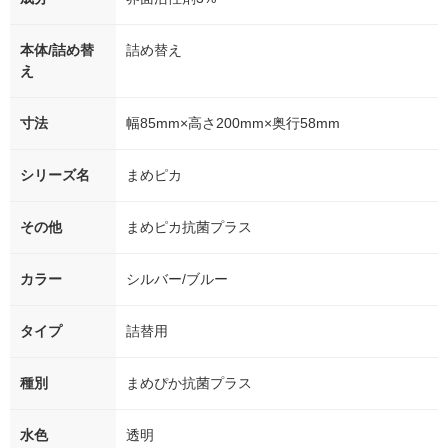
本体/詰め替
詰め替え
え
寸法
幅85mm×高さ200mm×奥行58mm
シリーズ名
まめピカ
その他
まめピカ抗菌プラス
カラー
シルバー/ブルー
タイプ
詰替用
種別
まめぴか抗菌プラス
水色
透明