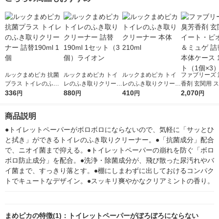
王
リウム】 ユニリーバ
製紙（イチオ
ルックまめピカ 抗菌
ルックまめピカ トイ
ルックまめピカ トイ
ファブリーズ 
プラス トイレのふき
レのふき取りクリーナ
レのふき取りクリーナ
香剤 玄関用 
取りクリーナー 詰替1
336
ー 詰替190ml 1セット
880
ー 本体210ml
410
ト・ピオニー
2,070
円
円
円
円
90ml 1個
（3個）ライオン
詰替入り本体ケ
セット（1個×3
商品説明
G
●トイレットペーパーがボロボロにならないので、気軽に「サッとひ
と拭き」ができるトイレのふき取りクリーナー。●「抗菌成分」配合
で、ニオイ菌まで抑える。●トイレットペーパーの崩れを防ぐ「ボロ
ボロ防止成分」を配合。●洗浄・除菌成分が、飛び散った尿汚れやバ
イ菌まで、すっきり落とす。●棚にしまわずに出しておけるコンパク
トでキュートなデザイン。●スッキリ爽やかなクリアミントの香り。
まめピカの特徴(1)：トイレットペーパーがぼろぼろにならない