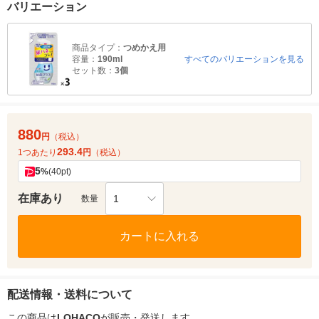
バリエーション
商品タイプ：
つめかえ用
容量：
190ml
すべてのバリエーションを見る
セット数：
3個
880
円
（税込）
293.4
1つあたり
円
（税込）
5
%
(40pt)
在庫あり
1
数量
カートに入れる
配送情報・送料について
この商品は
LOHACO
が販売・発送します。