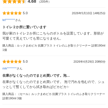
4.68
（205件）
5.0
2026年5月10日 14時25分
tet********
さん
トイレ２か所に置いています
我が家のトイレ２か所にこちらのボトルを設置しています。形状が
可愛くて見えていても苦になりません。
購入商品：ルックまめピカ 抗菌プラス トイレのふき取りクリーナー 詰替190ml
1個
5.0
2026年4月29日 20時0分
mik********
さん
在庫がなくなったのでまとめ買いです。泡…
在庫がなくなったのでまとめ買いです。 泡で汚れを包むので、シュ
ッとして暫くしてから拭き取ればピカピカ✨
購入商品：（セール）ルックまめピカ 抗菌プラス トイレのふき取りクリーナー
詰替190ml 3個