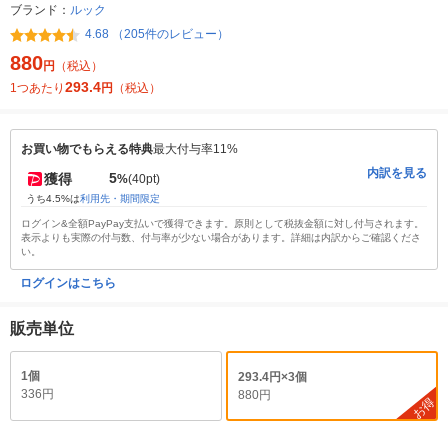
ブランド：
ルック
4.68 （205件のレビュー）
880
円
（税込）
293.4
1つあたり
円
（税込）
お買い物でもらえる特典
最大付与率11%
内訳を見る
5
獲得
%
(40pt)
うち4.5%は
利用先・期間限定
ログイン&全額PayPay支払いで獲得できます。原則として税抜金額に対し付与されます。
表示よりも実際の付与数、付与率が少ない場合があります。詳細は内訳からご確認くださ
い。
ログインはこちら
販売単位
1個
293.4円×3個
336円
880円
お得