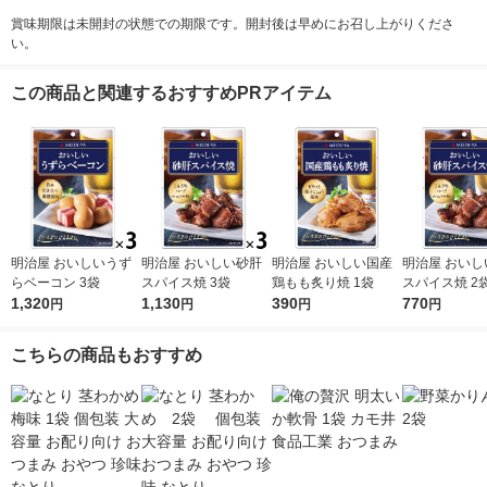
賞味期限は未開封の状態での期限です。開封後は早めにお召し上がりくださ
い。
この商品と関連するおすすめPRアイテム
明治屋 おいしいうず
明治屋 おいしい砂肝
明治屋 おいしい国産
明治屋 おいし
らベーコン 3袋
スパイス焼 3袋
鶏もも炙り焼 1袋
スパイス焼 2
1,320
1,130
390
770
円
円
円
円
こちらの商品もおすすめ