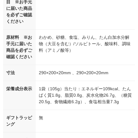
目 ※お手元
に届いた商品
を必ずご確認
ください
原材料 ※お
わかめ、砂糖、食塩、みりん、たん白加水分解
手元に届いた
物（大豆を含む）/ソルビトール、酸味料、調味
商品を必ずご
料（アミノ酸等）
確認ください
寸法
290×200×20mm 、290×200×20mm
栄養成分表示
1袋（105g）当たり：エネルギー109kcal、たん
ぱく質1.8g、脂質0.8g、炭水化物26.7g、（糖質
20.5g、食物繊維6.2g）、食塩相当量7.3g
ギフトラッピ
無
ング