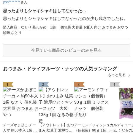
yos********
さん
思ったよりもシャキシャキはしてなかった…
思ったよりもシャキシャキはしてなかったのが少し残念でしたね。
購入商品：なとり 茎わかめ 1袋 個包装 大容量 お配り向け おつまみ おやつ
珍味 なとり
今見ている商品のレビューのみを見る
おつまみ・ドライフルーツ・ナッツの人気ランキング
もっと見る
1
2
3
4
チーズかまぼこ チー
【アウトレット】おつ
アーモンドフィッシュ
カルディコー
カマ 約50本入 1袋 な
まみ 駄菓子 濃厚ひと
（個包装）90ｇ 1個
ーム くだもの