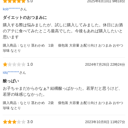
5.0
2025年8月10日 9時18分
kob********
さん
ダイエットのおつまみに
購入する際は悩みましたが、試しに購入してみました。休日にお酒
のアテに食べてみたところ最高でした。今後もあれば購入したいと
思います
購入商品：なとり 茎わかめ 1袋 個包装 大容量 お配り向け おつまみ おやつ
珍味 なとり
1.0
2024年7月26日 22時24分
idq********
さん
酸っぱい
お子ちゃまだからかなぁ? 結構酸っぱかった。若芽だと思うけど、
若芽の味感じなかった。
購入商品：なとり 茎わかめ 2袋 個包装 大容量 お配り向け おつまみ おやつ
珍味 なとり
3.0
2023年10月8日 11時27分