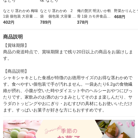
なとり 茎わかめ 梅味
なとり 茎わかめ 2
俺の贅沢 明太いか軟
野菜かりんとう
1袋 個包装 大容量 お
袋 個包装 大容量 お
骨 1袋 カモ井食品工
468
円
配り向け おつまみ お
402
配り向け おつまみ お
789
業 おつまみ
378
円
円
円
やつ 珍味 なとり
やつ 珍味 なとり
商品説明
【賞味期限】

商品の発送時点で、賞味期限まで残り20日以上の商品をお届けしま
す。

【商品説明】

シャキシャキとした食感が特徴のお徳用サイズのお得な茎わかめで
す。食べやすい個包装で手が汚れません。一袋あたり6.2gの食物繊
維が摂れ、小腹が空いた時やダイエット中のヘルシーおやつにぴっ
たりです。家飲みのお酒のおつまみとしてそのまま楽しんだり、サ
ラダのトッピングやおにぎり・おむすびの具材にもお使いいただけ
ます。すっぱいお菓子が好きな方にもおすすめです。