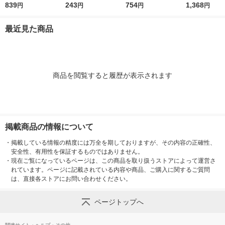
とり 個包装 大容量 お
839
くちソースカツ 大
243
ミックスナッツ 個包
754
のプルーン180
1,368
円
円
円
円
つまみ おやつ
袋 135g 1個 なるみ
装 手配り
ット（3袋）
物産
ルーツ・ナッ
最近見た商品
商品を閲覧すると履歴が表示されます
掲載商品の情報について
・
掲載している情報の精度には万全を期しておりますが、その内容の正確性、
安全性、有用性を保証するものではありません。
・
現在ご覧になっているページは、この商品を取り扱うストアによって運営さ
れています。ページに記載されている内容や商品、ご購入に関するご質問
は、直接各ストアにお問い合わせください。
ページトップへ