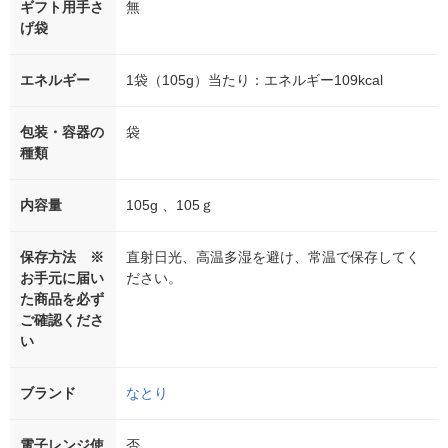
ギフト用手さ
無
げ袋
エネルギー
1袋（105g）当たり：エネルギー109kcal
包装・容器の
袋
種類
内容量
105g 、105ｇ
保存方法 ※
直射日光、高温多湿を避け、常温で保存してく
お手元に届い
ださい。
た商品を必ず
ご確認くださ
い
ブランド
なとり
電子レンジ使
否