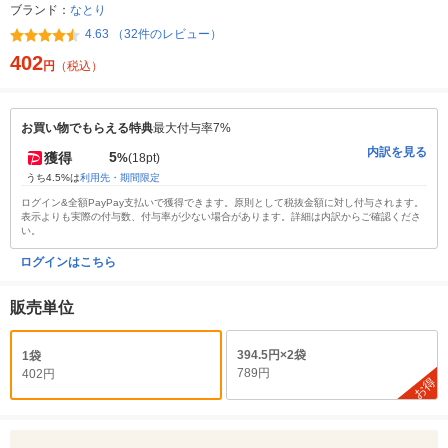
ブランド：
なとり
4.63 （32件のレビュー）
402
円
（税込）
お買い物でもらえる特典
最大付与率7%
内訳を見る
5
獲得
%
(18pt)
うち4.5%は
利用先・期間限定
ログイン&全額PayPay支払いで獲得できます。原則として税抜金額に対し付与されます。
表示よりも実際の付与数、付与率が少ない場合があります。詳細は内訳からご確認くださ
い。
ログインはこちら
販売単位
394.5円×2袋
1袋
789円
402円
お得