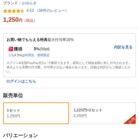
ブランド：
かゆらぎ
4.53 （36件のレビュー）
1,250
円
（税込）
お買い物でもらえる特典
最大付与率16%
内訳を見る
5
獲得
%
(56pt)
うち4.5%は
利用先・期間限定
ログイン&全額PayPay支払いで獲得できます。原則として税抜金額に対し付与されます。
表示よりも実際の付与数、付与率が少ない場合があります。詳細は内訳からご確認くださ
い。
ログインはこちら
販売単位
1,225円×2セット
1セット
2,450円
1,250円
お得
バリエーション