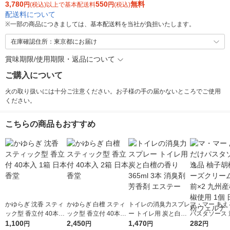
3,780
550
無料
円
(税込)以上で基本配送料
円
(税込)
配送料について
※
一部の商品につきましては、基本配送料を当社が負担いたします。
在庫確認住所：東京都にお届け
賞味期限/使用期限・返品について
ご購入について
火の取り扱いには十分ご注意ください。お子様の手の届かないところでご使用
ください。
こちらの商品もおすすめ
かゆらぎ 沈香 スティ
かゆらぎ 白檀 スティ
トイレの消臭力スプレ
マ・マー あえ
ック型 香立付 40本入
ック型 香立付 40本入
ー トイレ用 炭と白檀
パスタソース 
1箱 日本香堂
1,100
2箱 日本香堂
2,450
の香り 365ml 3本 消
1,470
子胡椒のチー
282
円
円
円
円