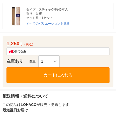
タイプ：
スティック型/40本入
香り：
白檀
セット数：
1セット
すべてのバリエーションを見る
1,250
円
（税込）
5
%
(56pt)
在庫あり
1
数量
カートに入れる
配送情報・送料について
この商品は
LOHACO
が販売・発送します。
最短翌日お届け