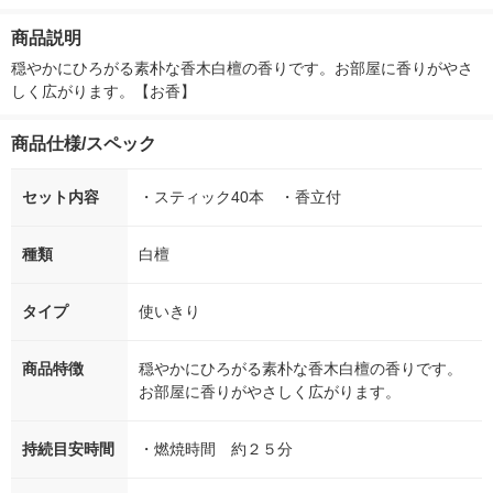
臭剤 芳香剤 エステー
ム 1人前×2 
子胡椒使用 1
商品説明
製粉ウェルナ
穏やかにひろがる素朴な香木白檀の香りです。お部屋に香りがやさ
しく広がります。【お香】
商品仕様/スペック
セット内容
・スティック40本 ・香立付
種類
白檀
タイプ
使いきり
商品特徴
穏やかにひろがる素朴な香木白檀の香りです。
お部屋に香りがやさしく広がります。
持続目安時間
・燃焼時間 約２５分