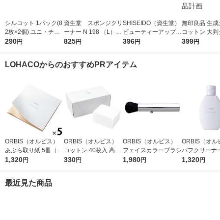
シルコット 1パック(8
資生堂 スポンジクリ
SHISEIDO（資生堂）
無印良品 生成
2枚×2個) ユニ・チャ
ーナー N 198 （L） 1
ビューティーアップコ
コットン 大判
ーム コットンパフ
290
20mL
825
ットン G 108枚
396
８８枚入 約９
399
円
円
円
円
ｍｍ 良品計画
LOHACOからのおすすめPRアイテム
ORBIS（オルビス）
ORBIS（オルビス）
ORBIS（オルビス）
ORBIS（オ
あぶら取り紙 5冊（30
コットン 40枚入 高級
フェイスカラーブラシ
パフクリーナー
枚×5冊）
1,320
綿100％
330
1,980
×2個
1,320
円
円
円
円
最近見た商品