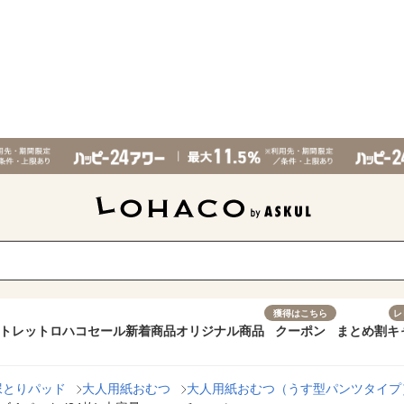
獲得はこちら
レ
トレット
ロハコセール
新着商品
オリジナル商品
クーポン
まとめ割
キ
尿とりパッド
大人用紙おむつ
大人用紙おむつ（うす型パンツタイプ