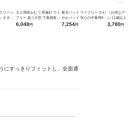
プクリーン
大人用紙おむつ 尿漏れ ライ
吸水パッド ライフリー さわ
（お得なアソー
シ すき間
フリー 超うす型 下着感覚パ
やかパッド 安心の中量用80c
ン 11歳以上 
ンダード幅
ンツ Ｍサイズ 1セット (24枚
c 1セット(68枚×3パック) 大
パウチ 36袋（
6,048
7,254
3,780
円
円
円
3本）花王
×3パック) ユニ・チャーム
容量 ユニ・チャーム
シニア猫 ウェ
うにすっきりフィットし、全面通