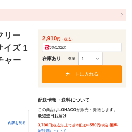
フリー
2,910
円
（税込）
イズ 1
5
%
(132pt)
・チャー
在庫あり
1
数量
カートに入れる
配送情報・送料について
この商品は
LOHACO
が販売・発送します。
最短翌日お届け
内訳を見る
3,780
550
無料
円
(税込)以上で基本配送料
円
(税込)
配送料について