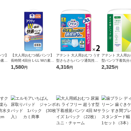
ンツ】
【大人用おむつ/紙パンツ】
アテント 大人用おむつ うす
アテント 大人用お
の素材
長時間 4回分 L-LL Wの素材
型さらさらパンツ通気性プ
型パンツ下着気分
(18枚
で快適パンツ 1パック(16枚
ラス男女共用 大容量 2回 M-
タイプうす型パン
1,580
4,316
2,325
円
円
円
紙クレシ
入) アクティ 日本製紙クレシ
Lサイズ 60枚:（2パック×30
2回 Lサイズ 26枚
ア
枚入）エリエール 大王製紙
×26枚入）エリエ
製紙