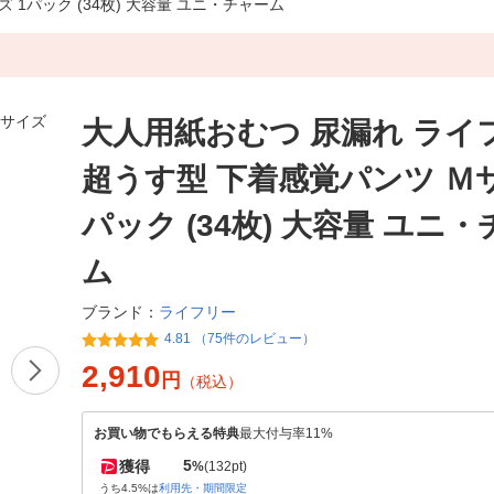
1パック (34枚) 大容量 ユニ・チャーム
大人用紙おむつ 尿漏れ ライ
超うす型 下着感覚パンツ Ｍサ
パック (34枚) 大容量 ユニ
ム
ライフリー
ブランド：
4.81 （75件のレビュー）
2,910
円
（税込）
お買い物でもらえる特典
最大付与率11%
5
獲得
%
(132pt)
うち4.5%は
利用先・期間限定