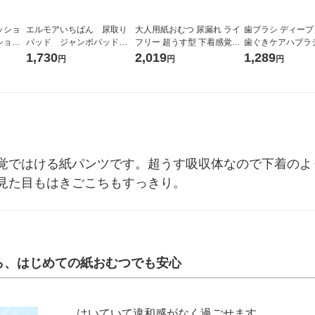
ッショ
エルモアいちばん 尿取り
大人用紙おむつ 尿漏れ ライ
歯ブラシ ディー
パッド ジャンボパッド 1
フリー 超うす型 下着感覚パ
歯ぐきケアハブラ
ブラウ
パック (30枚入） カミ商
ンツ 4回 Mサイズ 1パック
プレミアム スタ
1,730
2,019
1,289
円
円
円
個
事
（22枚） ユニ・チャーム
ふつう 1セット（
覚ではける紙パンツです。超うす吸収体なので下着のよ
見た目もはきごこちもすっきり。
ら、はじめての紙おむつでも安心
はいていて違和感がなく過ごせます