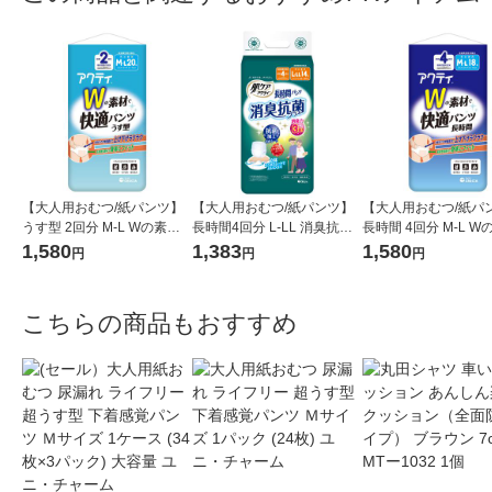
【大人用おむつ/紙パンツ】
【大人用おむつ/紙パンツ】
【大人用おむつ/紙パ
うす型 2回分 M-L Wの素材
長時間4回分 L-LL 消臭抗菌
長時間 4回分 M-L W
で快適パンツ 1パック(20枚
肌ケアアクティ 1パック(14
で快適パンツ 1パック
1,580
1,383
1,580
円
円
円
入) アクティ 日本製紙クレシ
枚入) 日本製紙クレシア
入) アクティ 日本製
ア
ア
こちらの商品もおすすめ