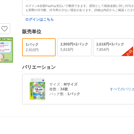
ログイン&全額PayPay支払いで獲得できます。原則として税抜金額に対し付与
も実際の付与数、付与率が少ない場合があります。詳細は内訳からご確認くださ
ログインはこちら
販売単位
2,909円×2パック
2,618円×3パック
1パック
5,818円
7,854円
2,910円
お得
バリエーション
サイズ：
Mサイズ
枚数：
34枚
すべてのバリ
パック数：
1パック