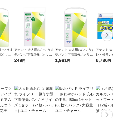
むつ うす
アテント 大人用おむつ うす
アテント 大人用おむつ うす
アテント 大人
ボクサー
型パンツ下着気分ボクサー
型パンツ下着気分ボクサー
レ・横モレを防
ツ 大容量
タイプうす型パンツ トライ
タイプうす型パンツ 2回 Lサ
大容量 5回 Mサ
249
1,981
6,786
円
円
円
:（1パック
アル 2回 Lサイズ 2枚:（1パ
イズ 18枚:（1パック×18枚
（2パック×2
ール 大王
ック×2枚入）エリエール 大
入）エリエール 大王製紙
ール 大王製紙
王製紙