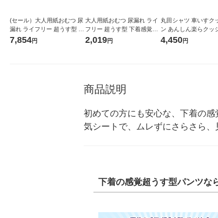
(セール）大人用紙おむつ 尿
大人用紙おむつ 尿漏れ ライ
丸田シャツ 車いすク
漏れ ライフリー 超うす型 下
フリー 超うす型 下着感覚パ
ン あんしん楽らクッション
着感覚パンツ Ｍサイズ 1ケ
ンツ Ｍサイズ 1パック (24
（全面防水タイプ） 
7,854
2,019
4,450
円
円
円
ース (34枚×3パック) 大容量
枚) ユニ・チャーム
ン 7cm MTー1032 1
ユニ・チャーム
商品説明
初めての方にも安心な、下着の感
気シートで、ムレずにさらさら、
下着の感覚超うす型パンツな