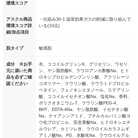
環境スコア
アスクル商品
・仕組み30-1:温室効果ガスの削減に取り組んで
環境スコア詳
いる(10点)
細/加点項目
肌タイプ
敏感肌
成分 ※お手
水、ココイルグリシンK、グリセリン、ワセリ
元に届いた商
ン、ヤシ脂肪酸K、ラウロアンホ酢酸Na、ヒド
品を必ずご確
ロキシプロピルデンプンリン酸、アクリレーツ
認ください
コポリマー、ラウリン酸、ラウラミドプロピル
ベタイン、フェノキシエタノール、ステアリン
酸、ココイルイセチオン酸Na、塩化Na、香料、
ポリクオタニウム-7、ラウリン酸PEG-4、
BHT、EDTA-4Na、ヤシ脂肪酸、イセチオン酸
Na、ナイアシンアミド、ブチルカルバミン酸ヨ
ウ化プロピニル、安息香酸Na、ヒドロキシエチ
ルウレア、カミツレ水、ラウロイルカラスムギ
アミノ酸Na、PG、水酸化Na、ラウロイルアル