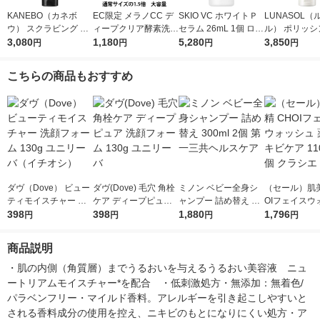
KANEBO（カネボ
EC限定 メラノCC デ
SKIO VC ホワイトＰ
LUNASOL（
ウ） スクラビング マ
ィープクリア酵素洗顔
セラム 26mL 1個 ロー
ル） ポリッシ
ッド ウォッシュ 130g
3,080
200g 大容量 洗顔フォ
1,180
ト製薬 美白 ビタミ
5,280
リア ジェルウ
3,850
円
円
円
円
ーム ロート製薬
ンC 保湿 肌荒れ
ュ
乾燥肌
こちらの商品もおすすめ
ダヴ（Dove） ビュー
ダヴ(Dove) 毛穴 角栓
ミノン ベビー全身シ
（セール）肌美
ティモイスチャー 洗
ケア ディープピュア
ャンプー 詰め替え 30
OIフェイスウ
顔フォーム 130g ユニ
398
洗顔フォーム 130g ユ
398
0ml 2個 第一三共ヘル
1,880
薬用ニキビケア 
1,796
円
円
円
円
リーバ（イチオシ）
ニリーバ
スケア
×3個 クラシエ
商品説明
・肌の内側（角質層）までうるおいを与えるうるおい美容液　ニュ
ートリアムモイスチャー*を配合　・低刺激処方・無添加：無着色/
パラベンフリー・マイルド香料。アレルギーを引き起こしやすいと
される香料成分の使用を控え、ニキビのもとになりにくい処方・ア