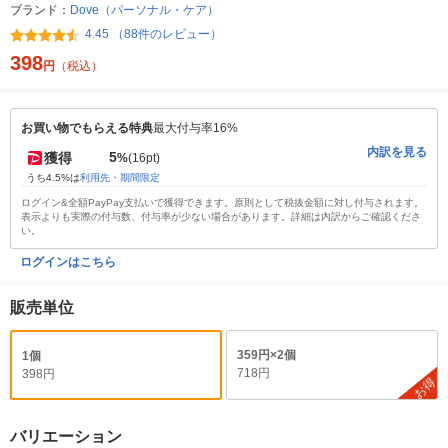
ブランド：
Dove（パーソナル・ケア）
4.45 （88件のレビュー）
398
円
（税込）
お買い物でもらえる特典
最大付与率16%
内訳を見る
5
獲得
%
(16pt)
うち4.5%は
利用先・期間限定
ログイン&全額PayPay支払いで獲得できます。原則として税抜金額に対し付与されます。
表示よりも実際の付与数、付与率が少ない場合があります。詳細は内訳からご確認くださ
い。
ログインはこちら
販売単位
359円×2個
1個
718円
398円
お得
バリエーション