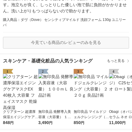
す。泡立ちが良く、しっとりした優しい泡で肌に負担がかかりませ
ん。洗い上がりもつっぱらないので助かります。
購入商品：ダヴ（Dove） センシティブマイルド 洗顔フォーム 130g ユニリー
バ
今見ている商品のレビューのみを見る
スキンケア・基礎化粧品の人気ランキング
もっと見る
1
2
3
4
クリアターン 超濃厚
無印良品 発酵導入美
無印良品 マイルドジ
Obagi（オバジ
保湿エイジングケアマ
容液（大容量） １０
ェルクレンジング（大
セラム ネオ 
スクEX 40枚入 大容量
848
０ｍＬ 良品計画
3,490
容量） ２２０ｇ 良品
850
薬
11,000
円
円
円
円
フェイスマスク 乾燥
計画