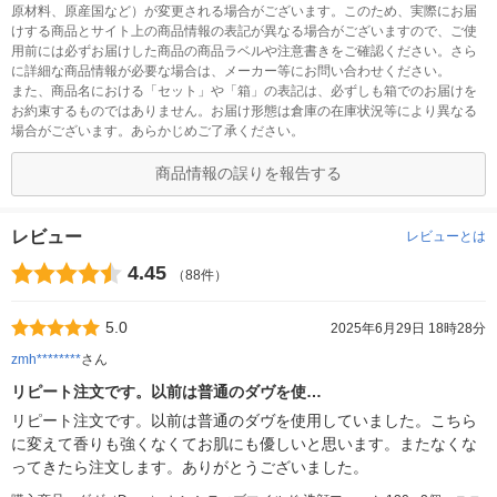
原材料、原産国など）が変更される場合がございます。このため、実際にお届
けする商品とサイト上の商品情報の表記が異なる場合がございますので、ご使
用前には必ずお届けした商品の商品ラベルや注意書きをご確認ください。さら
に詳細な商品情報が必要な場合は、メーカー等にお問い合わせください。
また、商品名における「セット」や「箱」の表記は、必ずしも箱でのお届けを
お約束するものではありません。お届け形態は倉庫の在庫状況等により異なる
場合がございます。あらかじめご了承ください。
商品情報の誤りを報告する
レビュー
レビューとは
4.45
（88件）
5.0
2025年6月29日 18時28分
zmh********
さん
リピート注文です。以前は普通のダヴを使…
リピート注文です。以前は普通のダヴを使用していました。こちら
に変えて香りも強くなくてお肌にも優しいと思います。またなくな
ってきたら注文します。ありがとうございました。