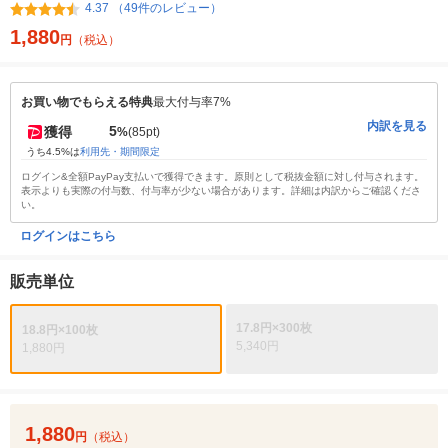
4.37 （49件のレビュー）
1,880
円
（税込）
お買い物でもらえる特典
最大付与率7%
内訳を見る
5
獲得
%
(85pt)
うち4.5%は
利用先・期間限定
ログイン&全額PayPay支払いで獲得できます。原則として税抜金額に対し付与されます。
表示よりも実際の付与数、付与率が少ない場合があります。詳細は内訳からご確認くださ
い。
ログインはこちら
販売単位
17.8円×300枚
18.8円×100枚
5,340円
1,880円
1,880
円
（税込）