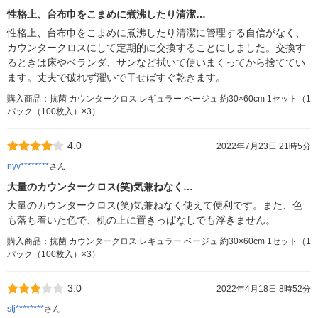
性格上、台布巾をこまめに煮沸したり清潔…
性格上、台布巾をこまめに煮沸したり清潔に管理する自信がなく、
カウンタークロスにして定期的に交換することにしました。交換す
るときは床やベランダ、サンなど拭いて使いまくってから捨ててい
ます。丈夫で破れず濯いで干せばすぐ乾きます。
購入商品：抗菌 カウンタークロス レギュラー ベージュ 約30×60cm 1セット（1
パック（100枚入）×3）
4.0
2022年7月23日 21時5分
nyv********
さん
大量のカウンタークロス(笑)気兼ねなく…
大量のカウンタークロス(笑)気兼ねなく使えて便利です。また、色
も落ち着いた色で、机の上に置きっぱなしでも浮きません。
購入商品：抗菌 カウンタークロス レギュラー ベージュ 約30×60cm 1セット（1
パック（100枚入）×3）
3.0
2022年4月18日 8時52分
stj********
さん