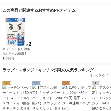
この商品と関連するおすすめPRアイテム
キッチンふきん 激落
ちふきん お徳用 1セ
ット（5枚入×2パッ
1,036
円
ク） レック
ラップ・スポンジ・キッチン消耗の人気ランキング
もっと見る
1
2
3
4