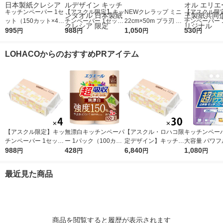
キッチンペーパー 1セ
【アスクル限定】キッ
NEWクレラップ ミニ
【アスクル限
ット（150カット×4ロ
チンペーパー 1セット
22cm×50m プラ刃 電
チンペーパー 
ール×2） スコッティ
995
（200組×4）スコッテ
988
子レンジ・冷凍可 3本
1,050
（120カット×
530
円
円
円
円
3倍巻きキッチンタオ
ィ サッとサッと タイ
クレハ
ル）超吸収キ
ル 日本製紙クレシア
ルデザイン キッチン
オル エリエー
LOHACOからのおすすめPRアイテム
タオル 日本製紙クレ
製紙共同企画 
シア 限定
ナル
【アスクル限定】キッ
無漂白キッチンペーパ
【アスクル・ロハコ限
キッチンペーパ
チンペーパー 1セット
ー 1パック（100カッ
定デザイン】キッチン
大容量 パワフ
（200組×4）スコッテ
988
ト×2ロール）超吸収
428
ペーパー スコッティ
6,840
巻 キッチンロ
1,080
円
円
円
円
ィ サッとサッと タイ
キッチンタオル エリ
ソフトパック サッと
パック（200
ルデザイン キッチン
エール 大王製紙
サッと タイルデザイ
ロール）
最近見た商品
タオル 日本製紙クレ
ン 200枚×30個 日本
シア 限定
製紙クレシア 限定
商品を閲覧すると履歴が表示されます