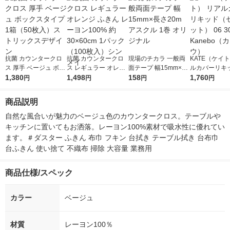
抗菌 カウンタークロ
抗菌 カウンタークロ
現場のチカラ 一般両
KATE（ケイト
ス 厚手 ベージュ ボッ
ス レギュラー オレン
面テープ 幅15mm×長
ルカバーリキ
クスタイプ 1箱（50枚
1,380
ジ ふきん レーヨン10
1,498
さ20m アスクル 1巻
158
ミマット） 06 
1,760
円
円
円
円
入）ストリックスデザ
0% 約30×60cm 1パッ
オリジナル
anebo（カネ
イン
ク（100枚入）シンメ
商品説明
イ
自然な風合いが魅力のベージュ色のカウンタークロス。テーブルや
キッチンに置いてもお洒落。レーヨン100%素材で吸水性に優れてい
ます。＃ダスター ふきん 布巾 フキン 台拭き テーブル拭き 台布巾 
台ふきん 使い捨て 不織布 掃除 大容量 業務用
商品仕様/スペック
カラー
ベージュ
材質
レーヨン100％