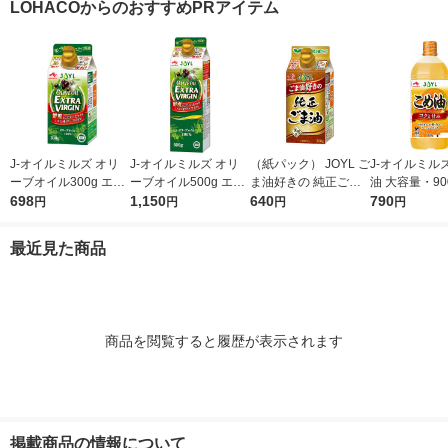
LOHACOからのおすすめPRアイテム
ゴマ（イチオシ） オ
シ）
リジナル
J-オイルミルズ オリ
J-オイルミルズ オリ
（紙パック） JOYL ご
J-オイルミル
ーブオイル300g エキ
ーブオイル500g エキ
ま油好きの 純正ごま
油 大容量・90
ストラバージン スペ
698
ストラバージン スペ
1,150
油 300g 1本 味の素 J-
640
ト 1本 JOYL
790
円
円
円
円
イン産オリーブ100%
イン産オリーブ100%
オイルミルズ
1本（紙パック） JOY
1本（紙パック） JOY
最近見た商品
L
L
商品を閲覧すると履歴が表示されます
掲載商品の情報について