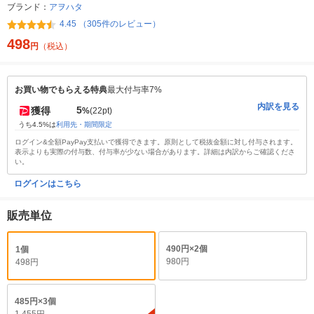
ブランド：
アヲハタ
4.45 （305件のレビュー）
498
円
（税込）
お買い物でもらえる特典
最大付与率7%
内訳を見る
5
獲得
%
(22pt)
うち4.5%は
利用先・期間限定
ログイン&全額PayPay支払いで獲得できます。原則として税抜金額に対し付与されます。
表示よりも実際の付与数、付与率が少ない場合があります。詳細は内訳からご確認くださ
い。
ログインはこちら
販売単位
490円×2個
1個
980円
498円
485円×3個