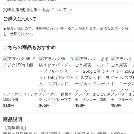
賞味期限/使用期限・返品について
ご購入について
▲糖度が低いので、使用中にカビが生えることがあります。清潔なスプーン等
をご使用ください。
こちらの商品もおすすめ
アヲハタ 55 イチジク
アヲハタ55 白桃＆
アヲハタ まるごと果
アヲハタ ま
150g 1個
グァバ（グレープフル
実 マンゴー 250g
実 ブルーベリ
310
ーツ入り）150g 1個
305
1個 ジャム スプレッ
498
g 1個 ジャム
498
円
円
円
円
ジャム スプレッド
ド ヨーグルト フル
ド ヨーグルト
パン
ーツ ソース
ーツ ソース
商品説明
【賞味期限】
