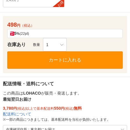
1,455円
お得
498
円
（税込）
5
%
(22pt)
在庫あり
1
数量
カートに入れる
配送情報・送料について
この商品は
LOHACO
が販売・発送します。
最短翌日お届け
3,780
550
無料
円
(税込)以上で基本配送料
円
(税込)
配送料について
※
一部の商品につきましては、基本配送料を当社が負担いたします。
在庫確認住所：東京都にお届け