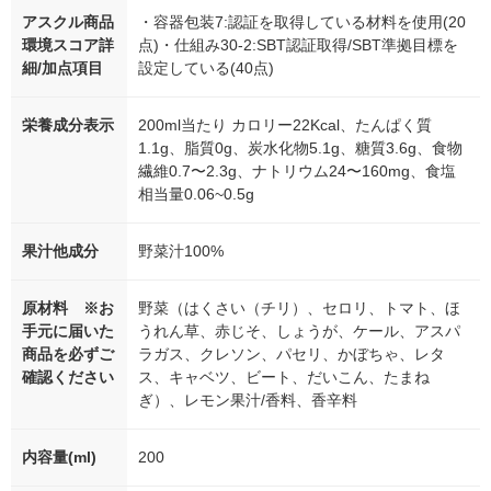
アスクル商品
・容器包装7:認証を取得している材料を使用(20
環境スコア詳
点)・仕組み30-2:SBT認証取得/SBT準拠目標を
細/加点項目
設定している(40点)
栄養成分表示
200ml当たり カロリー22Kcal、たんぱく質
1.1g、脂質0g、炭水化物5.1g、糖質3.6g、食物
繊維0.7〜2.3g、ナトリウム24〜160mg、食塩
相当量0.06~0.5g
果汁他成分
野菜汁100%
原材料 ※お
野菜（はくさい（チリ）、セロリ、トマト、ほ
手元に届いた
うれん草、赤じそ、しょうが、ケール、アスパ
商品を必ずご
ラガス、クレソン、パセリ、かぼちゃ、レタ
確認ください
ス、キャベツ、ビート、だいこん、たまね
ぎ）、レモン果汁/香料、香辛料
内容量(ml)
200