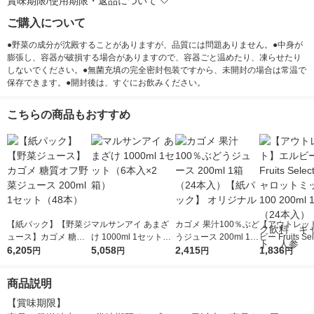
賞味期限/使用期限・返品について
ご購入について
●野菜の成分が沈殿することがありますが、品質には問題ありません。●中身が
膨張し、容器が破損する場合がありますので、容器ごと温めたり、凍らせたり
しないでください。●無菌充填の完全密封包装ですから、未開封の場合は常温で
保存できます。●開封後は、すぐにお飲みください。
こちらの商品もおすすめ
【紙パック】【野菜ジ
マルサンアイ あまざ
カゴメ 果汁100％ぶど
【アウトレッ
ュース】カゴメ 糖質
け 1000ml 1セット
うジュース 200ml 1箱
ビー Fruits Sel
オフ野菜ジュース 200
6,205
（6本入×2箱）
5,058
（24本入）【紙パッ
2,415
キャロットミ
1,836
円
円
円
円
ml 1セット（48本）
ク】 オリジナル
00 200ml 1
入） パック
商品説明
ャロット 人
【賞味期限】
