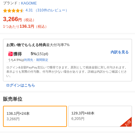
ブランド：
KAGOME
4.31 （310件のレビュー）
3,266
円
（税込）
136.1
1つあたり
円
（税込）
お買い物でもらえる特典
最大付与率7%
内訳を見る
5
獲得
%
(151pt)
うち4.5%は
利用先・期間限定
ログイン&全額PayPay支払いで獲得できます。原則として税抜金額に対し付与されます。
表示よりも実際の付与数、付与率が少ない場合があります。詳細は内訳からご確認くださ
い。
ログインはこちら
販売単位
129.3円×48本
136.1円×24本
6,205円
3,266円
お得