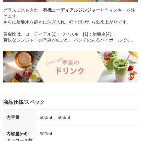
グラスに氷を入れ、
有機コーディアルジンジャー
とウィスキーを注
ぎます。
さらに炭酸水を静かに注ぎ入れ、軽く混ぜたら出来上がりです。
黄金比は、コーディアル[1]：ウィスキー[1]：炭酸水[4]。
爽快なジンジャーの辛みが効いた、パンチのあるハイボールです。
商品仕様/スペック
内容量
500ml 、500ml
内容量(ml):
500ml
アルコール飲