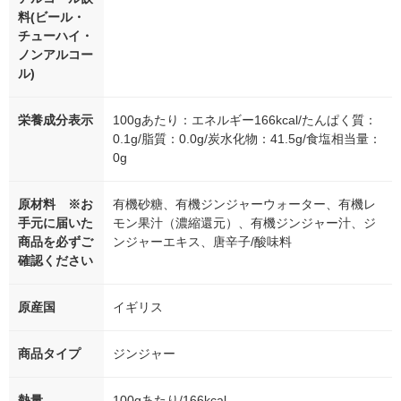
料(ビール・
チューハイ・
ノンアルコー
ル)
栄養成分表示
100gあたり：エネルギー166kcal/たんぱく質：
0.1g/脂質：0.0g/炭水化物：41.5g/食塩相当量：
0g
原材料 ※お
有機砂糖、有機ジンジャーウォーター、有機レ
手元に届いた
モン果汁（濃縮還元）、有機ジンジャー汁、ジ
商品を必ずご
ンジャーエキス、唐辛子/酸味料
確認ください
原産国
イギリス
商品タイプ
ジンジャー
熱量
100gあたり/166kcal