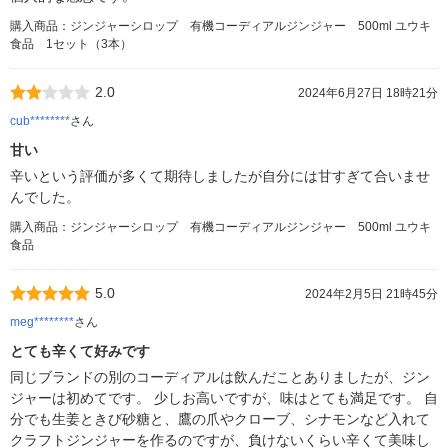
購入商品：ジンジャーシロップ 有機コーディアルジンジャー 500ml ユウキ
食品 1セット（3本）
2.0
2024年6月27日 18時21分
cub********
さん
甘い
辛いという評価が多くて期待しましたが自分には甘すぎて合いませ
んでした。
購入商品：ジンジャーシロップ 有機コーディアルジンジャー 500ml ユウキ
食品
5.0
2024年2月5日 21時45分
meg********
さん
とても辛くて好みです
同じブランドの別のコーディアルは飲んだことありましたが、ジン
ジャーは初めてです。 少しお高いですが、味はとても満足です。 自
分でも生姜ときび砂糖と、鷹の爪やクローブ、シナモンなど入れて
クラフトジンジャーを作るのですが、負けないくらい辛くて美味し