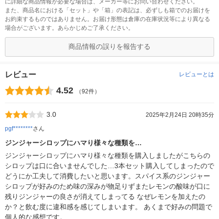
に詳細な商品情報が必要な場合は、メーカー等にお問い合わせください。
また、商品名における「セット」や「箱」の表記は、必ずしも箱でのお届けを
お約束するものではありません。お届け形態は倉庫の在庫状況等により異なる
場合がございます。あらかじめご了承ください。
商品情報の誤りを報告する
レビュー
レビューとは
4.52
（92件）
3.0
2025年2月24日 20時35分
pgf********
さん
ジンジャーシロップにハマり様々な種類を…
ジンジャーシロップにハマり様々な種類を購入しましたがこちらの
シロップは口に合いませんでした…3本セット購入してしまったので
どうにか工夫して消費したいと思います。スパイス系のジンジャー
シロップが好みのため味の深みが物足りずまたレモンの酸味が口に
残りジンジャーの良さが消えてしまってる なぜレモンを加えたの
か？と飲む度に違和感を感じてしまいます。 あくまで好みの問題で
個人的な感想です。