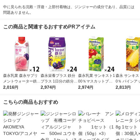
中に見られる沈殿・浮遊・上部付着物は、ジンジャーの成分であり、品質には
問題ありません。
この商品と関連するおすすめPRアイテム
森永乳業 森永サプリ
森永栄養プラス 鉄分
森永乳業 サンキスト1
森永 サンキスト
メントウォーター鉄分
プラス 1日分の鉄分
00％マスカットブレ
0％ パインアッ
香るもも水 330ml 1箱
2,016
プルーン＋グレープ 2
2,974
ンド 200ml 1箱（24
2,974
00ml 1箱（2
2,813
円
円
円
円
（12本入）
00ml 1箱（24本入）
本入） ジュース 紙
紙パック ジュ
紙パック 飲料 サプ
パック 果汁飲料
汁飲料
こちらの商品もおすすめ
リメントドリンク 森
永乳業