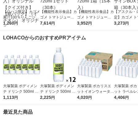
【ロハコ限定】カゴメ
【機能性表示食品】カ
【機能性表示食品】カ
【アスクル・
果汁100％りんごジュ
ゴメ トマトジュース
ゴメ トマトジュース
定】カゴメ ト
ース100ml 1箱（18本
1,260
食塩無添加 ラベルレ
7,614
食塩無添加 ラベルレ
3,952
ュース 食塩無添
3,273
円
円
円
円
入）オリジナル【クイ
ス 720ml 1セット（3
ス 720ml 1箱（15本
0ml デザインB
ズ付き】【紙パック】
0本）
入）
塩 1箱（30本
LOHACOからのおすすめPRアイテム
（イチオシ） オリジ
定
ナル
大塚製薬 ボディメン
大塚製薬 ボディメン
大塚製薬 ポカリスエ
大塚製薬 ポカ
テ ドリンク 500ml 1
テ ドリンク 500ml 1
ットイオンウォーター
ット ラベルレ
セット（6本）
1,113
セット（12本）
2,225
ラベルレスボトル 500
4,020
ル 500ml 1箱
4,406
円
円
円
円
ml 1箱（24本入）
入）
最近見た商品