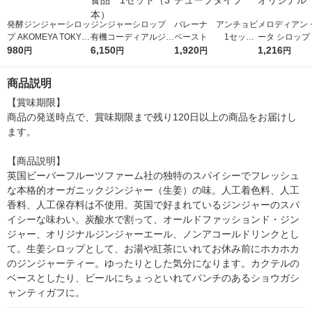
発酵ジンジャーシロッ
ジンジャーシロップ
バレーナ アンチョビ
メロディアン 
プ AKOMEYA TOKYO/
有機コーディアルジン
ペースト 1セット
ータ シロップ 
アコメヤ
980
ジャー 500ml ユウ
6,150
（1個（50g）×3）
1,920
ット（150個
1,216
円
円
円
円
キ食品 1セット（3
チューブタイプ
×5袋） オ
本）
商品説明
【賞味期限】

商品の発送時点で、賞味期限まで残り120日以上の商品をお届けし
ます。

【商品説明】

英国ビーバーフルーツファーム社の独特のスパイシーでフレッシュ
な本格的オーガニックジンジャー（生姜）の味。人工着色料、人工
香料、人工保存料は不使用。英国で好まれているジンジャーのスパ
イシーな味わい。炭酸水で割って、オールドファッションド・ジン
ジャー、オリジナルジンジャーエール、ノンアコールドリンクとし
て。生姜シロップとして、お湯や紅茶にいれてお休み前にホカホカ
のジンジャーティー。ゆったりとした気分になります。カクテルの
ベースとしたり、ビールにちょっといれてパンチのあるショウガシ
ャンティガフに。