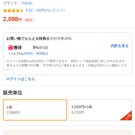
ブランド：
YOUKI
4.52 （92件のレビュー）
2,098
円
（税込）
お買い物でもらえる特典
最大付与率16%
内訳を見る
5
獲得
%
(97pt)
うち4.5%は
利用先・期間限定
ログイン&全額PayPay支払いで獲得できます。原則として税抜金額に対し付与されます。
表示よりも実際の付与数、付与率が少ない場合があります。詳細は内訳からご確認くださ
い。
ログインはこちら
販売単位
2,050円×3本
1本
6,150円
2,098円
お得