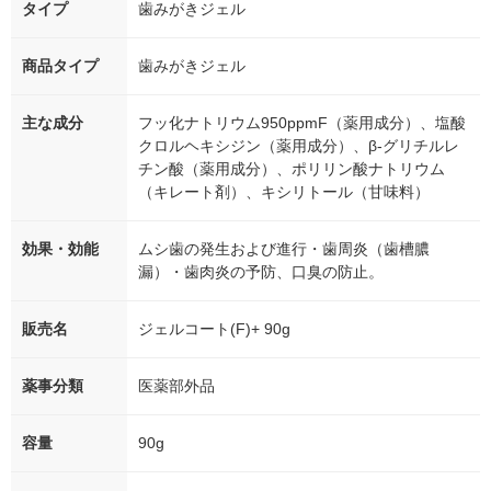
タイプ
歯みがきジェル
商品タイプ
歯みがきジェル
主な成分
フッ化ナトリウム950ppmF（薬用成分）、塩酸
クロルヘキシジン（薬用成分）、β-グリチルレ
チン酸（薬用成分）、ポリリン酸ナトリウム
（キレート剤）、キシリトール（甘味料）
効果・効能
ムシ歯の発生および進行・歯周炎（歯槽膿
漏）・歯肉炎の予防、口臭の防止。
販売名
ジェルコート(F)+ 90g
薬事分類
医薬部外品
容量
90g