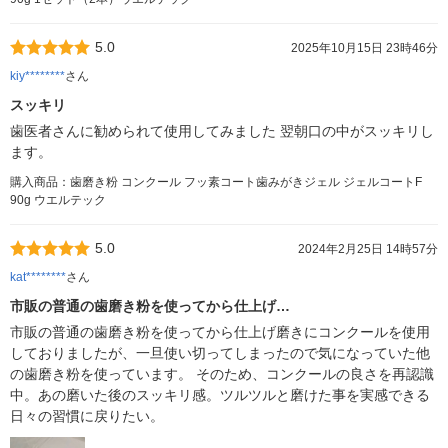
5.0
2025年10月15日 23時46分
kiy********
さん
スッキリ
歯医者さんに勧められて使用してみました 翌朝口の中がスッキリし
ます。
購入商品：歯磨き粉 コンクール フッ素コート歯みがきジェル ジェルコートF
90g ウエルテック
5.0
2024年2月25日 14時57分
kat********
さん
市販の普通の歯磨き粉を使ってから仕上げ…
市販の普通の歯磨き粉を使ってから仕上げ磨きにコンクールを使用
しておりましたが、一旦使い切ってしまったので気になっていた他
の歯磨き粉を使っています。 そのため、コンクールの良さを再認識
中。あの磨いた後のスッキリ感。ツルツルと磨けた事を実感できる
日々の習慣に戻りたい。