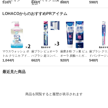
ング クリニカアドバ
516
ング フッ素 NONIO
644
ホワイトニング ハミ
888
ふつう 歯周病
598
円
円
円
円
ンテージ +ホワイトニ
（ノニオ）プラスホワ
ガキ 高濃度フッ素配
セット（3本
ング ハミガキ クリア
イトニング ハミガキ
合 歯周病予防 95g 1
ン
LOHACOからのおすすめPRアイテム
ミント 130g 2セット
130g 1セット（2本）
セット（2本） ライオ
ライオン
ライオン 口臭予防
ン
マウスウォッシュ ボ
歯ブラシ ピュオーラ
歯磨き粉 フッ素 ピュ
歯ブラシ クリ
トル クリニカ アドバ
ハブラシ 超コンパク
オーラ 炭酸ハミガキ
ドバンテージ 
ンテージ デンタルリ
1,044
ト ふつう 1セット（3
662
95g クリスタルソーダ
920
シ 4列 超コ
548
円
円
円
円
ンス 低刺激タイプ ノ
本）花王
花王 炭酸洗浄 歯周病
ふつう 虫歯予
ンアルコール 900mL
予防 1本
除去 1セット
最近見た商品
1セット（2本） ライ
ライオン
オン
商品を閲覧すると履歴が表示されます