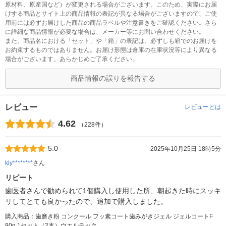
原材料、原産国など）が変更される場合がございます。このため、実際にお届
けする商品とサイト上の商品情報の表記が異なる場合がございますので、ご使
用前には必ずお届けした商品の商品ラベルや注意書きをご確認ください。さら
に詳細な商品情報が必要な場合は、メーカー等にお問い合わせください。
また、商品名における「セット」や「箱」の表記は、必ずしも箱でのお届けを
お約束するものではありません。お届け形態は倉庫の在庫状況等により異なる
場合がございます。あらかじめご了承ください。
商品情報の誤りを報告する
レビュー
レビューとは
4.62
（228件）
5.0
2025年10月25日 18時5分
kiy********
さん
リピート
歯医者さんで勧められて1個購入し使用した所、朝起きた時にスッキ
リしてとても良かったので、追加で購入しました。
購入商品：歯磨き粉 コンクール フッ素コート歯みがきジェル ジェルコートF
90g 1セット（2本）ウエルテック