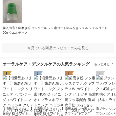
購入商品：歯磨き粉 コンクール フッ素コート歯みがきジェル ジェルコートF
90g ウエルテック
今見ている商品のレビューのみを見る
オーラルケア・デンタルケアの人気ランキング
もっと見る
1
2
3
4
【増量品あります！】
【増量品あります！】
歯磨き粉 フッ素 シス
歯ブラシ シス
歯磨き粉 ホワイトニ
歯磨き粉 ホワイトニ
テマ ハグキプラスW
ブラシ コンパ