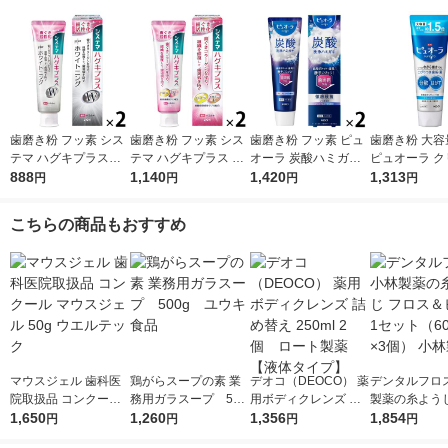
歯磨き粉 フッ素 シス
歯磨き粉 フッ素 シス
歯磨き粉 フッ素 ピュ
歯磨き粉 大容
テマ ハグキプラスW
テマ ハグキプラス ハ
オーラ 炭酸ハミガキ
ピュオーラ ク
ホワイトニング ハミ
888
ミガキ 組織修復成分
1,140
95g クリスタルソーダ
1,420
ミント 170g
1,313
円
円
円
円
ガキ 高濃度フッ素配
ダブル配合 歯周病予
花王 炭酸洗浄 歯周病
（2本） 花王
合 歯周病予防 95g 1
防 90g 1セット（2
予防 1セット（2本）
口臭・歯肉炎
こちらの商品もおすすめ
セット（2本） ライオ
本） ライオン
ン
マウスジェル 歯科医
鶏がらスープの素 業
デオコ（DEOCO） 薬
デンタルフロス
院取扱品 コンクール
務用ガラスープ 500
用ボディクレンズ 詰
製薬の糸ようじ
マウスジェル 50g ウ
1,650
g ユウキ食品
1,260
め替え 250ml 2個 ロ
1,356
ス＆ピック 1
1,854
円
円
円
円
エルテック
ート製薬【液体タイ
（60本入×3個