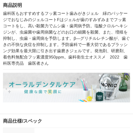
プ】
製薬
商品説明
歯科医もおすすめするフッ素コート歯みがきジェル　緑のパッケー
ジでおなじみのジェルコートFはジェルが歯のすみずみまでフッ素
コートをし、高い殺菌力でムシ歯・歯周病予防。塩酸クロルヘキシ
ジンが、虫歯菌や歯周病菌などのお口の細菌を殺菌、また、増殖を
抑制し、虫歯・歯周病を予防します。β―グリチルレチン酸が、歯ぐ
きの不快な炎症を抑制します。予防歯科で一番大切であるブラッシ
ング効果を最大限に引き出す歯磨きジェルです。発泡剤、研磨剤、
着色料無配合フッ素濃度950ppm。歯科衛生士オススメ　2022　歯
科医専売品　歯医者さん
商品仕様/スペック