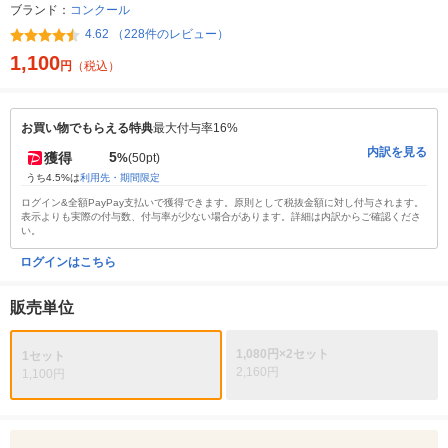
ブランド：
コンクール
4.62 （228件のレビュー）
1,100
円
（税込）
お買い物でもらえる特典
最大付与率16%
内訳を見る
5
獲得
%
(50pt)
うち4.5%は
利用先・期間限定
ログイン&全額PayPay支払いで獲得できます。原則として税抜金額に対し付与されます。
表示よりも実際の付与数、付与率が少ない場合があります。詳細は内訳からご確認くださ
い。
ログインはこちら
販売単位
1,080円×2セット
1セット
2,160円
1,100円