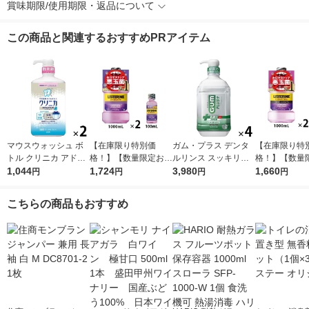
賞味期限/使用期限・返品について
この商品と関連するおすすめPRアイテム
マウスウォッシュ ボ
【在庫限り特別価
ガム・プラス デンタ
【在庫限り特
トル クリニカ アドバ
格！】【数量限定お得
ルリンス スッキリ爽
格！】【数量
ンテージ デンタルリ
1,044
セット】リステリン
1,724
やかタイプ 900mL サ
3,980
セット】リス
1,660
円
円
円
円
ンス 低刺激タイプ ノ
トータルケアプラス 1
ンスター 4本 GUM マ
トータルケア
ンアルコール 900mL
000ml×2本+100ml×1
ウスウォッシュ 液体
ス 低刺激 1000
こちらの商品もおすすめ
1セット（2本） ライ
本 マウスウォッシュ
歯磨き 殺菌 むし歯
本+100ml×1
オン
医薬部外品
ウォッシュ 医
品