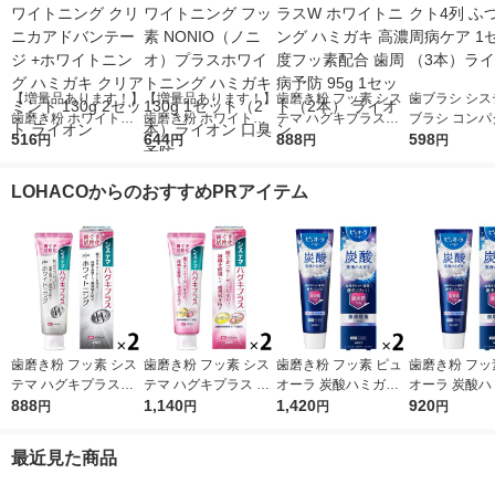
【増量品あります！】
【増量品あります！】
歯磨き粉 フッ素 シス
歯ブラシ シス
歯磨き粉 ホワイトニ
歯磨き粉 ホワイトニ
テマ ハグキプラスW
ブラシ コンパ
ング クリニカアドバ
516
ング フッ素 NONIO
644
ホワイトニング ハミ
888
ふつう 歯周病
598
円
円
円
円
ンテージ +ホワイトニ
（ノニオ）プラスホワ
ガキ 高濃度フッ素配
セット（3本
ング ハミガキ クリア
イトニング ハミガキ
合 歯周病予防 95g 1
ン
LOHACOからのおすすめPRアイテム
ミント 130g 2セット
130g 1セット（2本）
セット（2本） ライオ
ライオン
ライオン 口臭予防
ン
歯磨き粉 フッ素 シス
歯磨き粉 フッ素 シス
歯磨き粉 フッ素 ピュ
歯磨き粉 フッ
テマ ハグキプラスW
テマ ハグキプラス ハ
オーラ 炭酸ハミガキ
オーラ 炭酸ハ
ホワイトニング ハミ
888
ミガキ 組織修復成分
1,140
95g クリスタルソーダ
1,420
95g クリス
920
円
円
円
円
ガキ 高濃度フッ素配
ダブル配合 歯周病予
花王 炭酸洗浄 歯周病
花王 炭酸洗浄
合 歯周病予防 95g 1
防 90g 1セット（2
予防 1セット（2本）
予防 1本
最近見た商品
セット（2本） ライオ
本） ライオン
ン