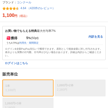
ブランド：
コンクール
4.64 （420件のレビュー）
1,100
円
（税込）
お買い物でもらえる特典
最大付与率7%
内訳を見る
5
獲得
%
(50pt)
うち4.5%は
利用先・期間限定
ログイン&全額PayPay支払いで獲得できます。原則として税抜金額に対し付与されます。
表示よりも実際の付与数、付与率が少ない場合があります。詳細は内訳からご確認くださ
い。
ログインはこちら
販売単位
1,080円×2本
1本
2,160円
1,100円
1,060円×3本
3,180円