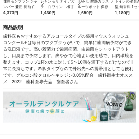
住商モンブラン ジャ
シャンモリ ナイアガ
HARIO 耐熱ガラス フ
トイレの消臭剤
ンパー 兼用 長袖 白 M
ラ 白ワイン 極甘口
ルーツポット 保存容
型 無香料 1セ
DC8701-2 1枚
4,373
500ml 1本 盛田甲州
1,430
器 1000ml スローラ S
1,650
個×3） エステ
1,180
円
円
円
円
ワイナリー 国産ぶど
FP-1000-W 1個 食洗
ジナル
う100% 日本ワイン
機可 熱湯消毒 ハリオ
商品説明
歯科医もおすすめするアルコールタイプの薬用マウスウォッシュ　
コンクールFは毎日のブクブクうがいで、簡単に歯周病予防ができ
る洗口液です。高い殺菌力で歯周病菌、虫歯菌をシャットアウト
し、口臭まで予防します。爽やかで心地よい使用感で、口内環境を
整えます。コップ1杯の水に対して5〜10滴を滴下するだけなので非
常に長持ちです。希釈タイプなので外出先への携帯用としても便利
です。グルコン酸クロルヘキシジン0.05%配合　歯科衛生士オスス
メ　2022　歯科医専売品　歯医者さん