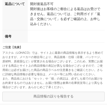
返品について
開封後返品不可
開封後はお客様のご都合による返品はお受けで
きません。返品については、ご利用ガイド「返
品・交換について」を必ずご確認の上、お申し
込みください。
備考
ご注意【免責】
アスクル（LOHACO）では、サイト上に最新の商品情報を表示するよう努めて
おりますが、メーカーの都合等により、商品規格・仕様（容量、パッケージ、
原材料、原産国など）が変更される場合がございます。このため、実際にお届
けする商品とサイト上の商品情報の表記が異なる場合がございますので、ご使
用前には必ずお届けした商品の商品ラベルや注意書きをご確認ください。さら
に詳細な商品情報が必要な場合は、メーカー等にお問い合わせください。
また、商品名における「セット」や「箱」の表記は、必ずしも箱でのお届けを
お約束するものではありません。お届け形態は倉庫の在庫状況等により異なる
場合がございます。あらかじめご了承ください。
商品情報の誤りを報告する