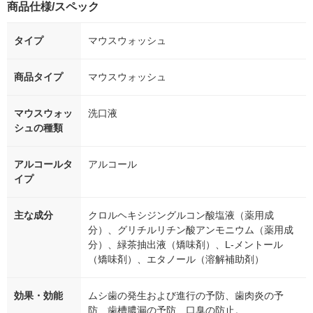
商品仕様/スペック
タイプ
マウスウォッシュ
商品タイプ
マウスウォッシュ
マウスウォッ
洗口液
シュの種類
アルコールタ
アルコール
イプ
主な成分
クロルヘキシジングルコン酸塩液（薬用成
分）、グリチルリチン酸アンモニウム（薬用成
分）、緑茶抽出液（矯味剤）、L-メントール
（矯味剤）、エタノール（溶解補助剤）
効果・効能
ムシ歯の発生および進行の予防、歯肉炎の予
防、歯槽膿漏の予防、口臭の防止。