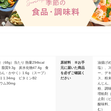
（68g）当たり 熱量294kcal
原材料 ※お手
油揚げ
 脂質9.3g 炭水化物47.4g 食
元に届いた商品
塩）、
めん・かやく）1.6g （スープ）
を必ずご確認く
ー、デ
1 1.34mg ビタミンB2
ださい
ス、粉
ウム30mg
んじん
粉、調
増粘剤
止剤（ビ
酸味料、
む）