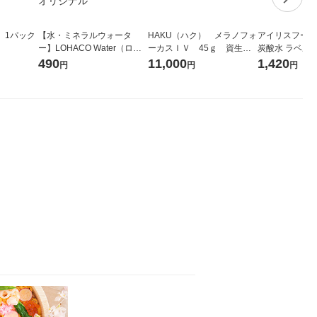
 1パック
【水・ミネラルウォータ
HAKU（ハク） メラノフォ
アイリスフーズ
ー】LOHACO Water（ロハ
ーカスＩＶ 45ｇ 資生
炭酸水 ラベルレス
コウォーター）2L ラベルレ
堂 おまけ付き
箱（24本入）
490
11,000
1,420
円
円
円
ス 1箱（5本入）（イチオ
シ） オリジナル