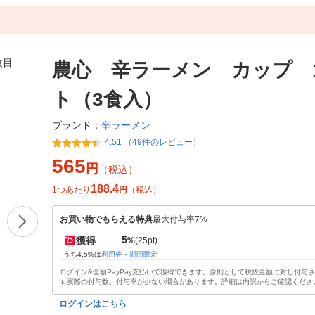
農心 辛ラーメン カップ 
ト（3食入）
辛ラーメン
ブランド：
4.51 （49件のレビュー）
565
円
（税込）
188.4
1つあたり
円
（税込）
お買い物でもらえる特典
最大付与率7%
5
獲得
%
(25pt)
うち4.5%は
利用先・期間限定
ログイン&全額PayPay支払いで獲得できます。原則として税抜金額に対し付与
も実際の付与数、付与率が少ない場合があります。詳細は内訳からご確認くださ
ログインはこちら