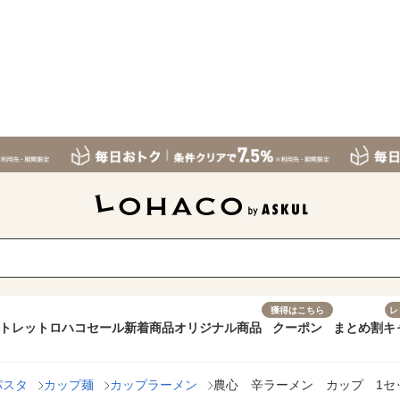
獲得はこちら
レ
トレット
ロハコセール
新着商品
オリジナル商品
クーポン
まとめ割
キ
パスタ
カップ麺
カップラーメン
農心 辛ラーメン カップ 1セ