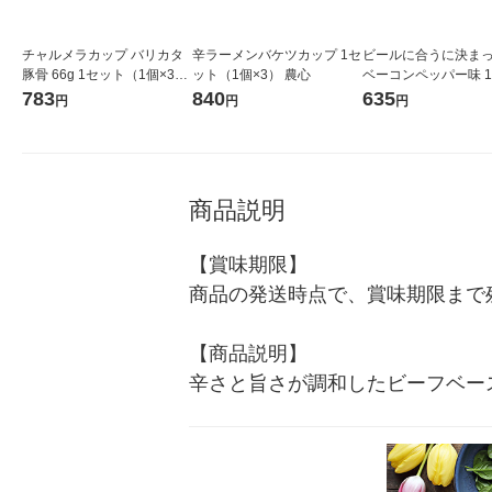
チャルメラカップ バリカタ
辛ラーメンバケツカップ 1セ
ビールに合うに決ま
豚骨 66g 1セット（1個×3）
ット（1個×3） 農心
ベーコンペッパー味 
明星食品
（1個×3） おつまみ
783
840
635
円
円
円
きり
商品説明
【賞味期限】

商品の発送時点で、賞味期限まで残
【商品説明】

辛さと旨さが調和したビーフベー