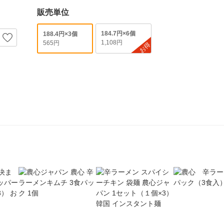
販売単位
184.7円×6個
188.4円×3個
1,108円
565円
お得