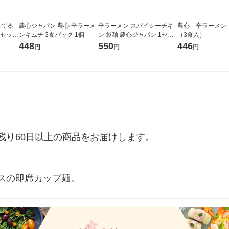
ってる
農心ジャパン 農心 辛ラーメ
辛ラーメン スパイシーチキ
農心 辛ラーメン
1セット
ンキムチ 3食パック 1個
ン 袋麺 農心ジャパン 1セッ
（3食入）
 食べ
ト（１個×3）韓国 インスタ
448
550
446
円
円
円
ント麺
り60日以上の商品をお届けします。

スの即席カップ麺。