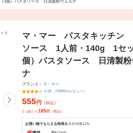
ト（3個）パスタソース 日清製粉ウェルナ
マ・マー パスタキッチン 
ソース 1人前・140g 1セ
個）パスタソース 日清製粉
ナ
マ・マー
ブランド：
4.18 （708件のレビュー）
555
円
（税込）
185
1つあたり
円
（税込）
お買い物でもらえる特典
最大付与率11%
5
獲得
%
(24pt)