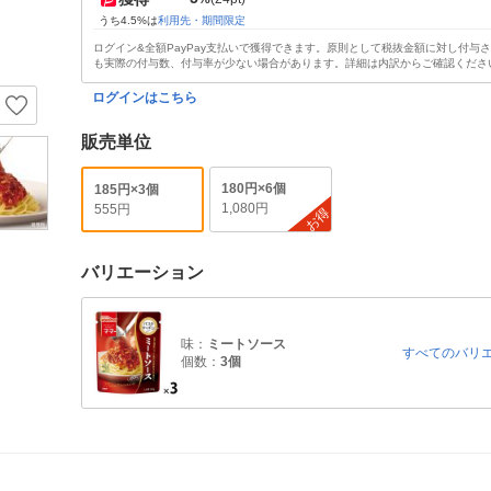
うち4.5%は
利用先・期間限定
ログイン&全額PayPay支払いで獲得できます。原則として税抜金額に対し付与
も実際の付与数、付与率が少ない場合があります。詳細は内訳からご確認くださ
ログインはこちら
販売単位
180円×6個
185円×3個
1,080円
555円
お得
バリエーション
味：
ミートソース
すべてのバリ
個数：
3個