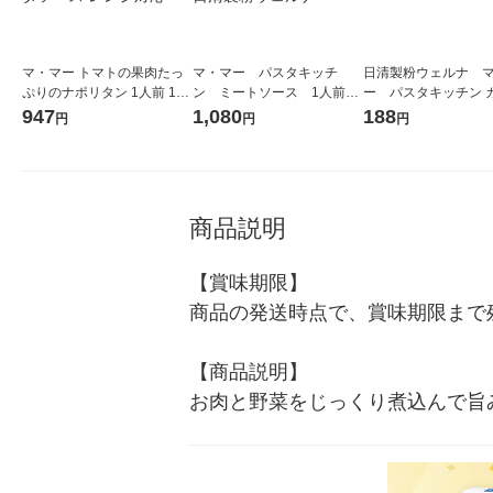
マ・マー トマトの果肉たっ
マ・マー パスタキッチ
日清製粉ウェルナ 
ぷりのナポリタン 1人前 1セ
ン ミートソース 1人前・
ー パスタキッチン 
ット（6個） 日清製粉ウェル
140g 1セット（6個）パス
ナーラ
947
1,080
188
円
円
円
ナ パスタソース レンジ対応
タソース 日清製粉ウェル
ナ
商品説明
【賞味期限】

商品の発送時点で、賞味期限まで残
【商品説明】

お肉と野菜をじっくり煮込んで旨