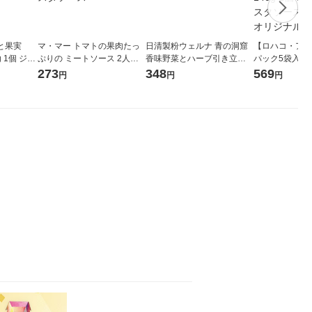
ごと果実
マ・マー トマトの果肉たっ
日清製粉ウェルナ 青の洞窟
【ロハコ・アス
 1個 ジャ
ぷりの ミートソース 2人前 1
香味野菜とハーブ引き立つ
パック5袋入 
ヨーグルト
個 日清製粉ウェルナ レンジ
ボロネーゼ 1人前 (140g) 1個
と大豆ミートと
273
348
569
円
円
円
対応 パスタソース
トソース 140g
ル パスタソー
シ） オリジナ