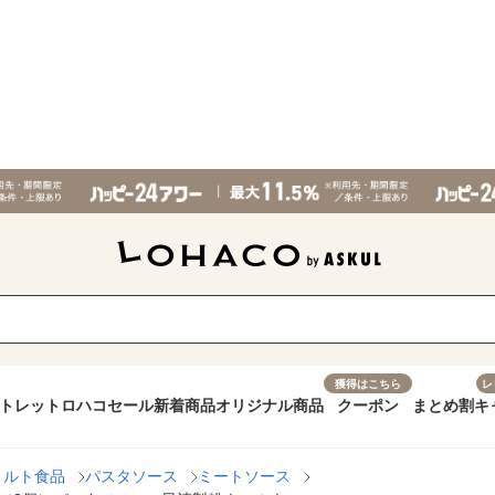
獲得はこちら
レ
トレット
ロハコセール
新着商品
オリジナル商品
クーポン
まとめ割
キ
トルト食品
パスタソース
ミートソース