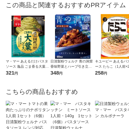
この商品と関連するおすすめPRアイテム
マ・マー あえるだけパスタ
日清製粉ウェルナ 青の洞窟
キユーピー あえるパ
ソース 逸品 ごま香る大葉ソ
香味野菜とハーブ引き立つ
ース たらこ（1人前×
ース ＜1人前×2＞ 1個 日清
ボロネーゼ 1人前 (140g) 1個
321
348
258
円
円
円
製粉ウェルナ
こちらの商品もおすすめ