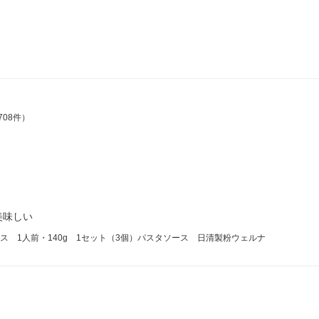
708件）
美味しい
 1人前・140g 1セット（3個）パスタソース 日清製粉ウェルナ