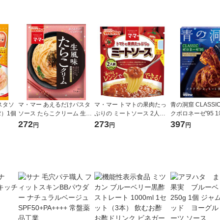
スタソ
マ・マー あえるだけパスタ
マ・マー トマトの果肉たっ
青の洞窟 CLASSI
2）1個
ソース たらこクリーム 生風
ぷりの ミートソース 2人前 1
クボロネーゼ'95 1
味 1人前×2 1個
個 日清製粉ウェルナ レンジ
g） パスタソー
272
273
397
円
円
円
対応 パスタソース
対応 日清製粉ウ