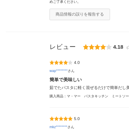
めご了承ください。
商品情報の誤りを報告する
レビュー
4.18
（
4.0
wap********
さん
簡単で美味しい
茹でたパスタに軽く混ぜるだけで簡単だし
購入商品：マ・マー パスタキッチン ミートソース
5.0
mkz********
さん