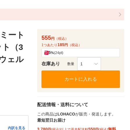
ミート
555
円
（税込）
185
ット（3
1つあたり
円
（税込）
5
%
(24pt)
ウェル
在庫あり
1
数量
カートに入れる
配送情報・送料について
この商品は
LOHACO
が販売・発送します。
最短翌日お届け
内訳を見る
3,780
550
無料
円
(税込)以上で基本配送料
円
(税込)