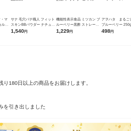
マ・マ
サナ 毛穴パテ職人 フィット
機能性表示食品 ミツカン ブ
アヲハタ まる
カルボ
スキンBBパウダー ナチュラ
ルーベリー黒酢 ストレート
ブルーベリー 250g
ルベージュ SPF50+PA++++
1000ml 1セット（3本） 飲
ム スプレッド 
1,540
1,229
498
円
円
円
常盤薬品工業
むお酢 お酢ドリンク ビネガ
フルーツ ソース
ー
り180日以上の商品をお届けします。

みを引き出しました