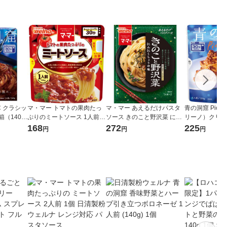
C クラシッ
マ・マー トマトの果肉たっ
マ・マー あえるだけパスタ
青の洞窟 Picco
箱（140
ぷりのミートソース 1人前
ソース きのこと野沢菜 にん
リーノ）クリー
ス レンジ
1個
にくしょうゆ味 1人前×2 1
ーゼ 120g 1人
168
272
225
円
円
円
ェルナ
個
粉ウェルナ パ