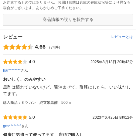
お約束するものではありません。お届け形態は倉庫の在庫状況等により異なる
場合がございます。あらかじめご了承ください。
商品情報の誤りを報告する
レビュー
レビューとは
4.66
（74件）
4.0
2025年8月18日 20時42分
har********
さん
おいしく、のみやすい
黒酢は慣れていないけど、醤油まぜて、酢豚にしたら、いい味だし
てます。
購入商品：ミツカン 純玄米黒酢 500ml
5.0
2023年6月25日 8時12分
gns********
さん
健康に気遣って使ってます。店頭で購入し…