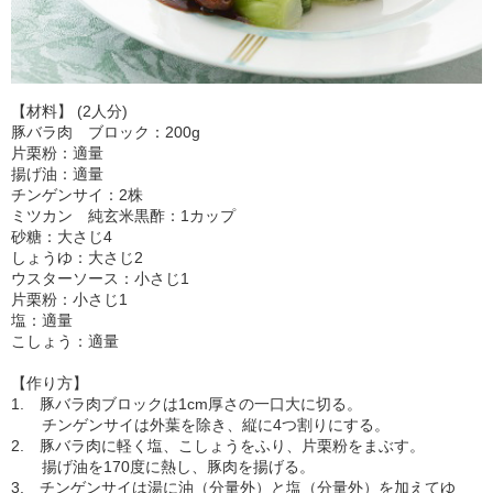
【材料】 (2人分)
豚バラ肉 ブロック：200g
片栗粉：適量
揚げ油：適量
チンゲンサイ：2株
ミツカン 純玄米黒酢：1カップ
砂糖：大さじ4
しょうゆ：大さじ2
ウスターソース：小さじ1
片栗粉：小さじ1
塩：適量
こしょう：適量
【作り方】
1. 豚バラ肉ブロックは1cm厚さの一口大に切る。
チンゲンサイは外葉を除き、縦に4つ割りにする。
2. 豚バラ肉に軽く塩、こしょうをふり、片栗粉をまぶす。
揚げ油を170度に熱し、豚肉を揚げる。
3. チンゲンサイは湯に油（分量外）と塩（分量外）を加えてゆ