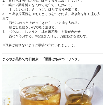
1. 具材を細切りに切る。ほたて貝柱はほぐしておく。
2. 鍋に＜調味料＞を入れて煮立て、たけのこ、
干ししいたけ、きくらげ、ほたて貝柱を加える。
3. 水溶き片栗粉を加えてとろみをつけた後、溶き卵を細く流し入
れて
卵がふわっと上がってきたら、ごま油を入れる。
絹ごし豆腐をいれて軽く混ぜる。
4. ボウルにこしょうと「純玄米黒酢」を混ぜ合わせ、
器に２等分する。3を注ぎ入れる。万能ねぎを散らす。
※豆腐は崩れないように最後の方にいれましょう。
まろやか黒酢で毎日健康！「黒酢はちみつドリンク」