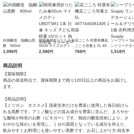
ドリンク
内堀醸造 臨醐山黒
晴雨兼用折りたたみ傘
花ごころ 特選有機花
ソープリー Soa
酢 900ml
50cm マイメロディ U
ごころ培養土 5L 4977
ンドリーデタ
1,090
BOTSR1 1本 日傘 キ
2,580
445081405 1袋
768
ト ウール＆デ
1,518
円
円
円
円
ッズ 子ども用 軽量 U
ト 1個 衣料用
Vカット 熱中対策 ス
aply
商品説明
ケーター
【賞味期限】

商品の発送時点で、賞味期限まで残り120日以上の商品をお届けし
ます。

【商品説明】

【ミツカン　オススメ】国産玄米だけを豊富に使用した毎日続けら
れる黒酢です。アミノ酸などの旨み成分を豊富に含んだ、まろやか
な酸味が特長のお酢（ビネガー）です。独自の醸造技術により、さ
わやかな味わいを実現し、くせの原因となっている成分を抑えた、
飲みやすくお料理にも使いやすい黒酢です。お召し上がり方:純玄米