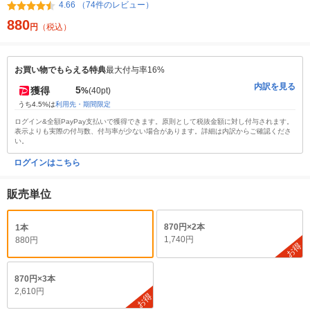
4.66 （74件のレビュー）
880
円
（税込）
お買い物でもらえる特典
最大付与率16%
内訳を見る
5
獲得
%
(40pt)
うち4.5%は
利用先・期間限定
ログイン&全額PayPay支払いで獲得できます。原則として税抜金額に対し付与されます。
表示よりも実際の付与数、付与率が少ない場合があります。詳細は内訳からご確認くださ
い。
ログインはこちら
販売単位
870円×2本
1本
1,740円
880円
お得
870円×3本
2,610円
お得