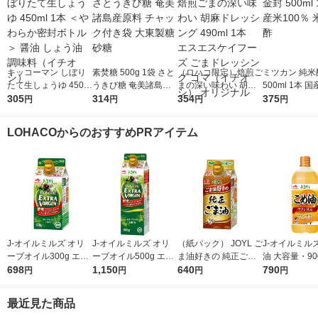
キッコーマン しぼり
素焚糖 500g 1袋 さと
（ロハコ限定）焙煎ご
ミツカン 純米
たて生しょうゆ 450m
うきび糖 奄美諸島産
まの深い味わい 胡麻
500ml 1本 国
l 1本 ＜やわらか密封
305
原料 チャック付き袋
314
ドレッシング 490ml 1
354
0％ 米酢 食酢
375
円
円
円
円
ボトル＞ 醤油 しょう
大東製糖 砂糖
本 エスエスケイフー
油 調味料（イチオ
ズ ごまドレッシング
LOHACOからのおすすめPRアイテム
シ）
ゴマ（イチオシ） オ
リジナル
J-オイルミルズ オリ
J-オイルミルズ オリ
（紙パック） JOYL ご
J-オイルミル
ーブオイル300g エキ
ーブオイル500g エキ
ま油好きの 純正ごま
油 大容量・90
ストラバージン スペ
698
ストラバージン スペ
1,150
油 300g 1本 味の素 J-
640
ト 1本 JOYL
790
円
円
円
円
イン産オリーブ100%
イン産オリーブ100%
オイルミルズ
1本（紙パック） JOY
1本（紙パック） JOY
最近見た商品
L
L