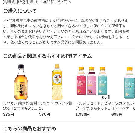
賞味期限/使用期限・返品について
ご購入について
※●開栓後空気中の酢酸菌により浮遊物が生じ、風味が劣化することがありま
す。開栓後はキャップをきちんと閉めてなるべく涼しい所に立てて保管下さ
い。※そのままお飲みいただくと胃やのどがあれることがあります。刺激を強
く感じる場合は使用をおひかえ下さい。※玄米に由来し、沈殿物を生じること
や、色が濃くなることがありますが品質には問題ありません。
この商品と関連するおすすめPRアイテム
ミツカン 純米酢 金封
ミツカン カンタン酢
（お試しセット）ビネ
ミツカン おい
500ml 1本 国産米10
1L
ガーケア３種セット
ネガーケア G
0％ 米酢 食酢
375
570
（乳酸菌＆りんご・セ
1,980
ヨーグルト 500
698
円
円
円
円
ラミド＆ざくろ・GA
希釈用 りんご
BA＆ヨーグルト500m
ゴ酢 ビネガ
こちらの商品もおすすめ
l）飲むお酢ビネガー
ク