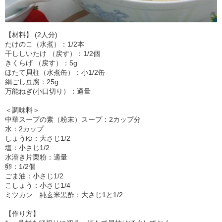
【材料】 (2人分)
たけのこ（水煮）：1/2本
干ししいたけ （戻す）：1/2個
きくらげ （戻す）：5g
ほたて貝柱（水煮缶）：小1/2缶
絹ごし豆腐：25g
万能ねぎ(小口切り）：適量
＜調味料＞
中華スープの素（粉末）スープ：2カップ分
水：2カップ
しょうゆ：大さじ1/2
塩：小さじ1/2
水溶き片栗粉：適量
卵：1/2個
ごま油：小さじ1/2
こしょう：小さじ1/4
ミツカン 純玄米黒酢：大さじ1と1/2
【作り方】