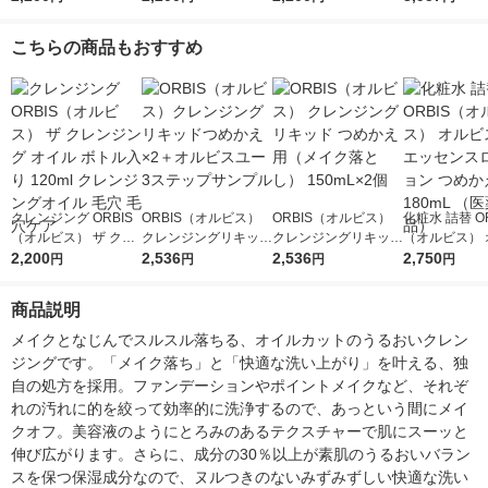
プ レギュラーボトル
プ ピースフルオレン
プ 〈エコ対応
175ml
ジ175ml
ポンプ付〉＋
こちらの商品もおすすめ
ルダー〉
クレンジング ORBIS
ORBIS（オルビス）
ORBIS（オルビス）
化粧水 詰替 OR
（オルビス） ザ クレ
クレンジングリキッド
クレンジングリキッド
（オルビス） 
ンジング オイル ボト
2,200
つめかえ×2＋オルビ
2,536
つめかえ用（メイク落
2,536
スユー エッセ
2,750
円
円
円
円
ル入り 120ml クレン
スユー3ステップサン
とし） 150mL×2個
ーション つめ
ジングオイル 毛穴 毛
プル
180mL （医
商品説明
穴ケア
品）
メイクとなじんでスルスル落ちる、オイルカットのうるおいクレン
ジングです。「メイク落ち」と「快適な洗い上がり」を叶える、独
自の処方を採用。ファンデーションやポイントメイクなど、それぞ
れの汚れに的を絞って効率的に洗浄するので、あっという間にメイ
クオフ。美容液のようにとろみのあるテクスチャーで肌にスーッと
伸び広がります。さらに、成分の30％以上が素肌のうるおいバラン
スを保つ保湿成分なので、ヌルつきのないみずみずしい快適な洗い