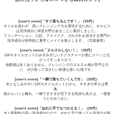
[user's voice]「すぐ落ちるんです！」（20代）
オイルを使わず、高いクレンジング力を実現するために、オルビス
は洗浄成分に得意分野があることに着目しました。
ファンデーション、口紅、アイメイク、それぞれを担当する専門の
洗浄成分が効率的に素早くメイクを落とします。（写真参照）
[user's voice]「ヌルヌルしない！」（30代）
100％オイルカットのみずみずしいテクスチャーが肌にスーッと広
がってすっきりオフ。
油膜感は全くありません。クレンジングのヌルヌル感が苦手な方
に、ぜひ使って頂きたい快適な使い心地です。
[user's voice]「一瞬で落ちていくんです」（20代）
水となじみやすい100％オイルカットだから、すすぎの早さは秀
逸。
肌からパッと離れ、一瞬ですすぎが完了する気持ち良さは、一度使
うとやみつきに。
[user's voice]「ぬれた手でもつかえる！」（20代）
水と親和性の高い洗浄成分なので、ぬれた手で使っても洗浄力が落