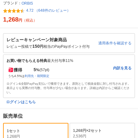
ブランド：
ORBIS
4.72 （648件のレビュー）
1,268
円
（税込）
レビューキャンペーン対象商品
適用条件を確認する
150
レビュー投稿で
円
相当のPayPayポイント付与
お買い物でもらえる特典
最大付与率11%
内訳を見る
5
獲得
%
(57pt)
うち4.5%は
利用先・期間限定
ログイン&全額PayPay支払いで獲得できます。原則として税抜金額に対し付与されます。
表示よりも実際の付与数、付与率が少ない場合があります。詳細は内訳からご確認くださ
い。
ログインはこちら
販売単位
1,268円×2セット
1セット
2,536円
1,268円