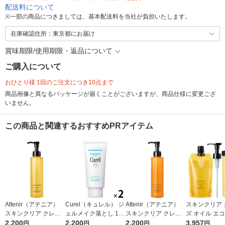
配送料について
※
一部の商品につきましては、基本配送料を当社が負担いたします。
在庫確認住所：東京都にお届け
賞味期限/使用期限・返品について
ご購入について
おひとり様 1回のご注文につき10点まで
商品画像と異なるパッケージが届くことがございますが、商品仕様に変更ござ
いません。
この商品と関連するおすすめPRアイテム
Attenir（アテニア）
Curel（キュレル） ジ
Attenir（アテニア）
スキンクリア 
スキンクリア クレン
ェルメイク落とし 130
スキンクリア クレン
ズ オイル エ
ズ オイル アロマタイ
2,200
g ×2個 花王 敏感肌
2,200
ズ オイル アロマタイ
2,200
てセット アロ
3,957
円
円
円
円