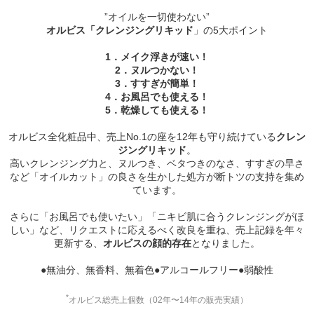
”オイルを一切使わない”
オルビス「クレンジングリキッド
」の5大ポイント
1．メイク浮きが速い！
2．ヌルつかない！
3．すすぎが簡単！
4．お風呂でも使える！
5．乾燥しても使える！
オルビス全化粧品中、売上No.1の座を12年も守り続けている
クレン
ジングリキッド
。
高いクレンジング力と、ヌルつき、ベタつきのなさ、すすぎの早さ
など「オイルカット」の良さを生かした処方が断トツの支持を集め
ています。
さらに「お風呂でも使いたい」「ニキビ肌に合うクレンジングがほ
しい」など、リクエストに応えるべく改良を重ね、売上記録を年々
更新する、
オルビスの顔的存在
となりました。
●無油分、無香料、無着色●アルコールフリー●弱酸性
*
オルビス総売上個数（02年〜14年の販売実績）