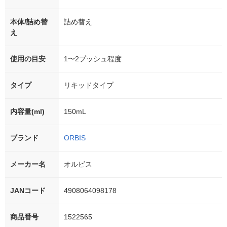
本体/詰め替
詰め替え
え
使用の目安
1〜2プッシュ程度
タイプ
リキッドタイプ
内容量(ml)
150mL
ブランド
ORBIS
メーカー名
オルビス
JANコード
4908064098178
商品番号
1522565