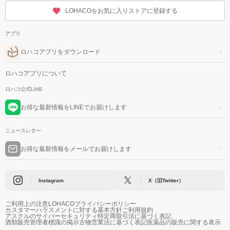
LOHACOをお気に入りストアに登録する
アプリ
ロハコアプリをダウンロード
ロハコアプリについて
ロハコ公式LINE
お得な最新情報をLINEでお届けします
ニュースレター
お得な最新情報をメールでお届けします
Instagram
X（旧Twitter）
ご利用上の注意
LOHACOプライバシーポリシー
カスタマーハラスメントに対する基本方針
ご利用規約
アスクルのサイバーセキュリティ
特定商取引法に基づく表記
酒類販売管理者標識の掲示
古物営業法に基づく表記
医薬品の販売に関する表示