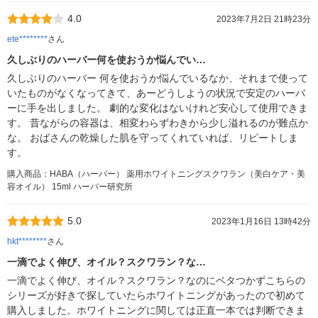
4.0
2023年7月2日 21時23分
ete********
さん
久しぶりのハーバー何を使おうか悩んでい…
久しぶりのハーバー 何を使おうか悩んでいるなか、それまで使って
いたものがなくなってきて、あーどうしようの状況で安定のハーバ
ーに手を出しました。 劇的な変化はないけれど安心して使用できま
す。 昔ながらの容器は、相変わらずわきから少し溢れるのが難点か
な。 おばさんの乾燥した肌を守ってくれていれば、リピートしま
す。
購入商品：HABA（ハーバー） 薬用ホワイトニングスクワラン（美白ケア・美
容オイル） 15ml ハーバー研究所
5.0
2023年1月16日 13時42分
hkt********
さん
一滴でよく伸び、オイル？スクワラン？な…
一滴でよく伸び、オイル？スクワラン？なのにベタつかずこちらの
シリーズが好きで探していたらホワイトニングがあったので初めて
購入しました。ホワイトニングに関しては正直一本では判断できま