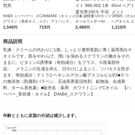
HABA（ハーバー） ス
CANMAKE（キャンメ
日傘 超軽量 UVカット
ORBIS（オ
クワラン（美容オイ
イク） アイバッグコ
オールウェザーAir 折
ヘアオイル エ
ル） 15mL ハーバー
1,540
ンシーラー 04
715
りたたみ傘 55cm オフ
2,480
スインヘアオイ
1,210
円
円
円
円
研究所
ホワイト 986-002 1本
めかえ用 65m
遮光率100％ 中谷
リートメント
商品説明
乳液・クリームの代わりに1滴。しっとり透明美肌に導く薬用美白※
オイルです。肌をやわらげ、潤いを深めるスクワランの働きをその
ままに、ビタミンC誘導体（有効成分）をプラス。※医薬部外
品：　メラニンの生成を抑え、日やけによるシミ、ソバカスを防ぎ
ます。有効成分：テトラ2-ヘキシルデカン酸アスコルビルEX■５つ
の無添加（防腐剤パラベン、石油系界面活性剤、鉱物油、合成香
料、タール系色素）■販売名：薬用　ホワイトニングCオイル　【ハ
ーバー_美容液・オイル】【HABA_スクワラン】
年齢とともに皮脂の分泌は減少します。