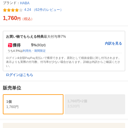
ブランド：
HABA
4.24 （62件のレビュー）
1,760
円
（税込）
お買い物でもらえる特典
最大付与率7%
内訳を見る
5
獲得
%
(80pt)
うち4.5%は
利用先・期間限定
ログイン&全額PayPay支払いで獲得できます。原則として税抜金額に対し付与されます。
表示よりも実際の付与数、付与率が少ない場合があります。詳細は内訳からご確認くださ
い。
ログインはこちら
販売単位
1,760円×2個
1個
3,520円
1,760円