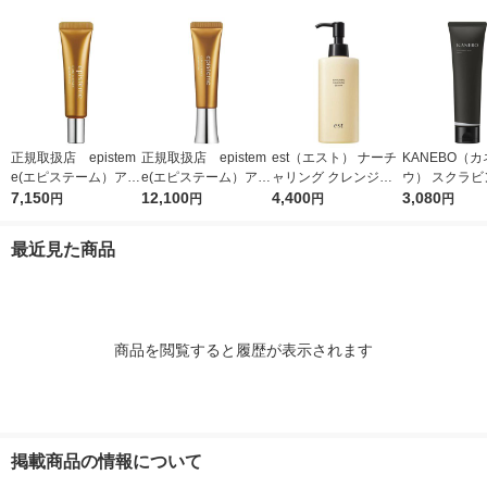
正規取扱店 epistem
正規取扱店 epistem
est（エスト） ナーチ
KANEBO（
e(エピステーム）アイ
e(エピステーム）アイ
ャリング クレンジン
ウ） スクラビング マ
パーフェクトショット
7,150
パーフェクトショット
12,100
グセラム 180ml
4,400
ッド ウォッシュ
3,080
円
円
円
円
b 9g アイクリーム
b 18g アイクリーム
最近見た商品
商品を閲覧すると履歴が表示されます
掲載商品の情報について