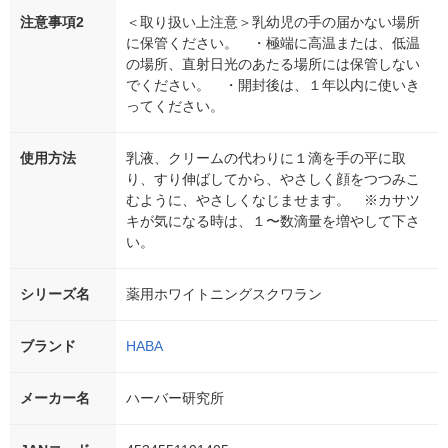
注意事項2
＜取り扱い上注意＞乳幼児の手の届かない場所
に保管ください。 ・極端に高温または、低温
の場所、直射日光のあたる場所には保管しない
でください。 ・開封後は、１年以内に使いき
ってください。
使用方法
乳液、クリームの代わりに１滴を手の平に取
り、すり伸ばしてから、やさしく顔をつつみこ
むように、やさしくなじませます。 ※カサツ
キが気になる時は、１〜数滴量を増やして下さ
い。
シリーズ名
薬用ホワイトニングスクワラン
ブランド
HABA
メーカー名
ハーバー研究所