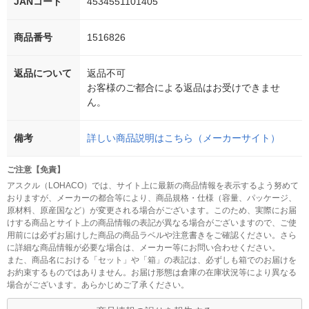
JANコード
4534551101405
商品番号
1516826
返品について
返品不可
お客様のご都合による返品はお受けできませ
ん。
備考
詳しい商品説明はこちら（メーカーサイト）
ご注意【免責】
アスクル（LOHACO）では、サイト上に最新の商品情報を表示するよう努めて
おりますが、メーカーの都合等により、商品規格・仕様（容量、パッケージ、
原材料、原産国など）が変更される場合がございます。このため、実際にお届
けする商品とサイト上の商品情報の表記が異なる場合がございますので、ご使
用前には必ずお届けした商品の商品ラベルや注意書きをご確認ください。さら
に詳細な商品情報が必要な場合は、メーカー等にお問い合わせください。
また、商品名における「セット」や「箱」の表記は、必ずしも箱でのお届けを
お約束するものではありません。お届け形態は倉庫の在庫状況等により異なる
場合がございます。あらかじめご了承ください。