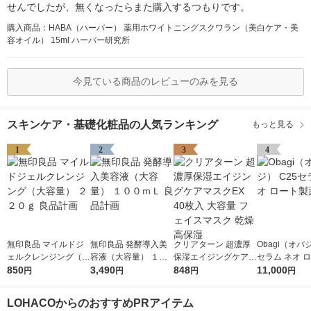
せんでしたが、無くなったらまた購入するつもりです。
購入商品：HABA（ハーバー） 薬用ホワイトニングスクワラン（美白ケア・美
容オイル） 15ml ハーバー研究所
今見ている商品のレビューのみを見る
スキンケア・基礎化粧品の人気ランキング
もっと見る
1
2
3
4
無印良品 マイルドジ
無印良品 発酵導入美
クリアターン 超濃厚
Obagi（オバジ
ェルクレンジング（大
容液（大容量） １０
保湿エイジングケアマ
セラム ネオ 
容量） ２２０ｇ 良品
850
０ｍＬ 良品計画
3,490
スクEX 40枚入 大容量
848
薬
11,000
円
円
円
円
計画
フェイスマスク 乾燥
高保湿
LOHACOからのおすすめPRアイテム