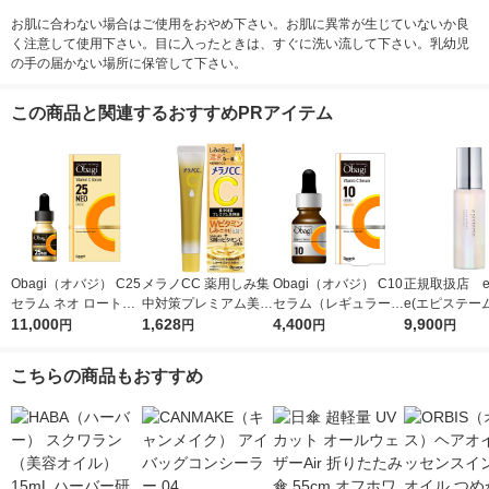
お肌に合わない場合はご使用をおやめ下さい。お肌に異常が生じていないか良
く注意して使用下さい。目に入ったときは、すぐに洗い流して下さい。乳幼児
の手の届かない場所に保管して下さい。
この商品と関連するおすすめPRアイテム
Obagi（オバジ） C25
メラノCC 薬用しみ集
Obagi（オバジ） C10
正規取扱店 ep
セラム ネオ ロート製
中対策プレミアム美容
セラム（レギュラー）
e(エピステー
薬
11,000
液 20ml ロート製薬
1,628
ロート製薬
4,400
ュートラルク
9,900
円
円
円
円
ム 50ml
こちらの商品もおすすめ