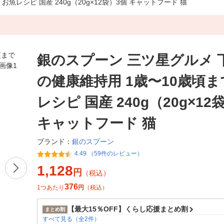
魚レシピ 国産 240g（20g×12袋）3個 キャットフード 猫
銀のスプーン 三ツ星グルメ 
の健康維持用 1歳〜10歳頃ま
レシピ 国産 240g（20g×12
キャットフード 猫
銀のスプーン
ブランド：
4.49 （59件のレビュー）
1,128
円
（税込）
376
1つあたり
円
（税込）
【最大15％OFF】くらし応援まとめ割
まとめ割
すべて見る（全2件）