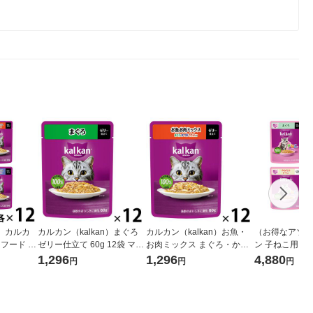
）カルカ
カルカン（kalkan）まぐろ
カルカン（kalkan）お魚・
（お得なアソー
トフード パ
ゼリー仕立て 60g 12袋 マー
お肉ミックス まぐろ・かつ
ン 子ねこ用 
ーズ 48袋
スジャパン キャットフード
お・ささみ入り ゼリー仕立
パウチ ミックス
1,296
1,296
4,880
円
円
円
ェット
ウェット
て 60g 12袋 キャットフード
袋（12袋×4種
ウェット
ト