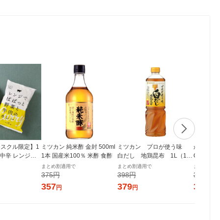
スクル限定】1
ミツカン 純米酢 金封 500ml
ミツカン プロが使う味
からだに
 中辛 レンジで
1本 国産米100％ 米酢 食酢
白だし 地鶏昆布 1L（100
GI 500
菜と牛肉のカレ
0ml） 1本
100% 
まとめ割適用で
まとめ割適用で
まとめ割適
個 オリジナル レト
製糖
375円
398円
335円
シ） オリジナ
357
379
319
円
円
円