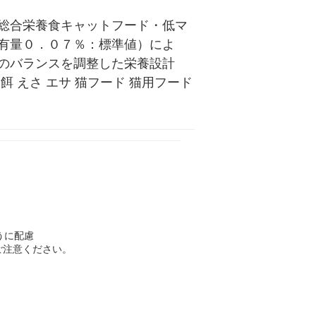
総合栄養食キャットフード・低マ
有量０．０７％：標準値）によ
のバランスを調整した栄養設計
えさ エサ 猫フード 猫用フード 
うに配慮
ご注意ください。