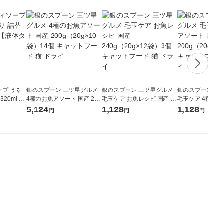
ープ うる
銀のスプーン 三ツ星グルメ
銀のスプーン 三ツ星グルメ
銀のスプーン 
20ml 2
4種のお魚アソート 国産 200
毛玉ケア お魚レシピ 国産 24
毛玉ケア 4種の
プ】
g（20g×10袋）14個 キャッ
0g（20g×12袋）3個 キャッ
産 200g（20g
5,124
1,128
1,128
円
円
円
トフード 猫 ドライ
トフード 猫 ドライ
ャットフード 