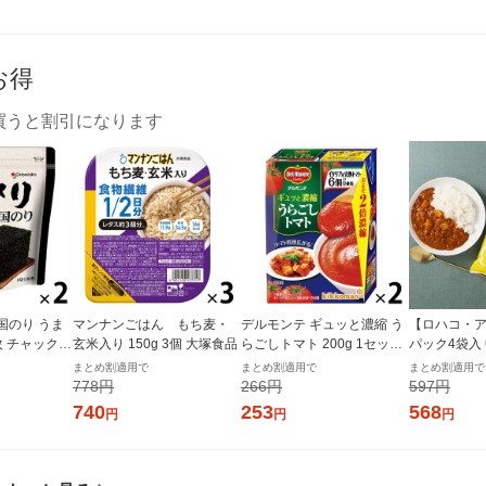
お得
買うと割引になります
国のり うま
マンナンごはん もち麦・
デルモンテ ギュッと濃縮 う
【ロハコ・ア
枚 チャック付
玄米入り 150g 3個 大塚食品
らごしトマト 200g 1セット
パック4袋入
個×2）オリオ
（1個×2）キッコーマン 紙
ぱぱっと野
まとめ割適用で
まとめ割適用で
まとめ割適用で
パック
ー 180g 1
778円
266円
597円
ルト（イチオ
740
253
568
円
円
円
ル