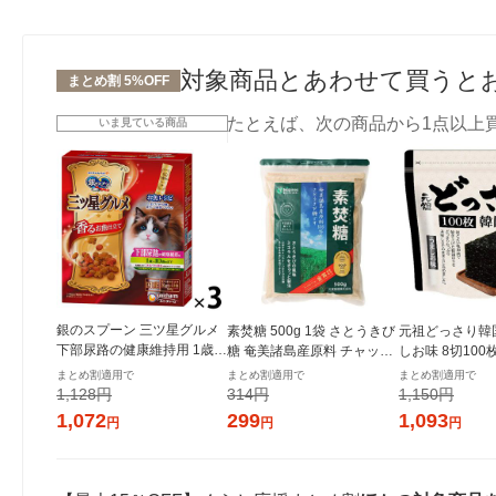
対象商品とあわせて買うと
まとめ割 5%OFF
たとえば、次の商品から1点以上
いま見ている商品
銀のスプーン 三ツ星グルメ
素焚糖 500g 1袋 さとうきび
元祖どっさり韓
下部尿路の健康維持用 1歳〜
糖 奄美諸島産原料 チャック
しお味 8切100
10歳頃まで お魚レシピ 国産
付き袋 大東製糖 砂糖
き 1セット（1
まとめ割適用で
まとめ割適用で
まとめ割適用で
240g（20g×12袋）3個 キャ
ンジャコー
1,128円
314円
1,150円
ットフード 猫
1,072
299
1,093
円
円
円