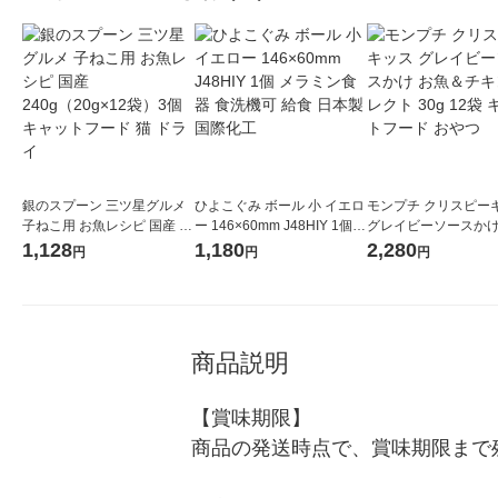
銀のスプーン 三ツ星グルメ
ひよこぐみ ボール 小 イエロ
モンプチ クリスピー
子ねこ用 お魚レシピ 国産 24
ー 146×60mm J48HIY 1個
グレイビーソースかけ
0g（20g×12袋）3個 キャッ
メラミン食器 食洗機可 給食
＆チキンセレクト 30g
1,128
1,180
2,280
円
円
円
トフード 猫 ドライ
日本製 国際化工
キャットフード おや
商品説明
【賞味期限】

商品の発送時点で、賞味期限まで残