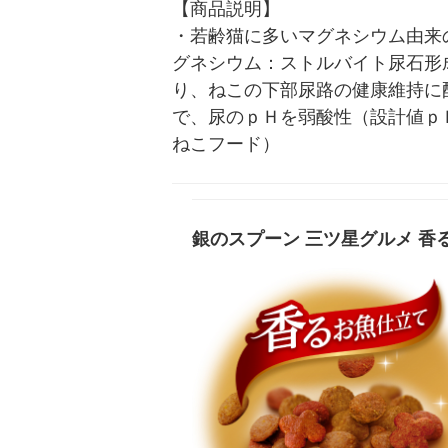
【商品説明】

・若齢猫に多いマグネシウム由来
グネシウム：ストルバイト尿石形
り、ねこの下部尿路の健康維持に
で、尿のｐＨを弱酸性（設計値ｐＨ
ねこフード）
銀のスプーン 三ツ星グルメ 香