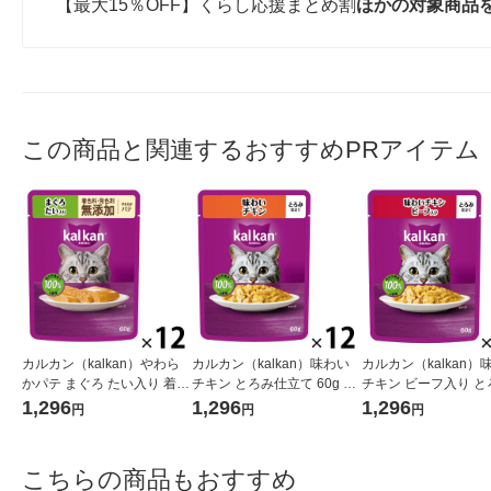
【最大15％OFF】くらし応援まとめ割
ほかの対象商品
この商品と関連するおすすめPRアイテム
カルカン（kalkan）やわら
カルカン（kalkan）味わい
カルカン（kalkan）
かパテ まぐろ たい入り 着色
チキン とろみ仕立て 60g 12
チキン ビーフ入り と
料・発色剤 無添加 60g 12袋
袋 マースジャパン キャット
立て 60g 12袋 マー
1,296
1,296
1,296
円
円
円
キャットフード ウェット
フード ウェット
ン キャットフード ウ
こちらの商品もおすすめ