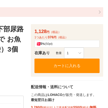
下部尿路
1,128
円
（税込）
376
で お魚
1つあたり
円
（税込）
5
%
(50pt)
袋）3個
在庫あり
1
数量
カートに入れる
配送情報・送料について
この商品は
LOHACO
が販売・発送します。
最短翌日お届け
3,780
550
無料
円
(税込)以上で基本配送料
円
(税込)