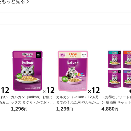
をもっと見る
味わい
カルカン（kalkan）お魚ミ
カルカン（kalkan）12ヵ月
（お得なアソート
ろみ仕
ックス まぐろ・かつお・た
までの子ねこ用 やわらかチ
ン 成猫用 キャッ
スジャパ
い入り ゼリー仕立て 60g 12
キン とろみ仕立て 60g 12袋
ウチ ミックスシリ
1,296
1,296
4,880
円
円
円
ェット
袋 キャットフード ウェット
キャットフード ウェット
（12袋×4種）ウ