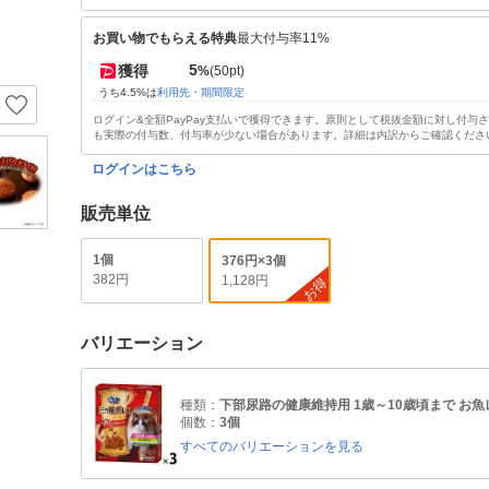
お買い物でもらえる特典
最大付与率11%
5
獲得
%
(50pt)
うち4.5%は
利用先・期間限定
ログイン&全額PayPay支払いで獲得できます。原則として税抜金額に対し付与
も実際の付与数、付与率が少ない場合があります。詳細は内訳からご確認くださ
ログインはこちら
販売単位
1個
376円×3個
382円
1,128円
お得
バリエーション
種類：
下部尿路の健康維持用 1歳～10歳頃まで お魚
個数：
3個
すべてのバリエーションを見る