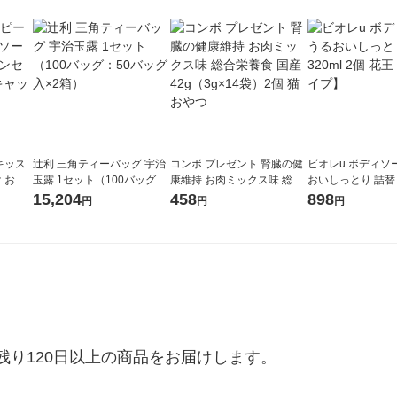
キッス
辻利 三角ティーバッグ 宇治
コンボ プレゼント 腎臓の健
ビオレu ボディソ
 お魚
玉露 1セット（100バッグ：
康維持 お肉ミックス味 総合
おいしっとり 詰替 3
 12袋
50バッグ入×2箱）
栄養食 国産 42g（3g×14
個 花王【液体タイ
15,204
458
898
円
円
円
つ
袋）2個 猫 おやつ
り120日以上の商品をお届けします。
