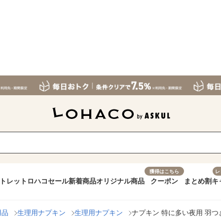
獲得はこちら
レ
トレット
ロハコセール
新着商品
オリジナル商品
クーポン
まとめ割
キ
用品
生理用ナプキン
生理用ナプキン
ナプキン 特に多い夜用 羽つき 