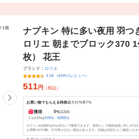
ナプキン 特に多い夜用 羽つき
ロリエ 朝までブロック370 1
枚） 花王
ロリエ
ブランド：
4.58 （64件のレビュー）
511
円
（税込）
お買い物でもらえる特典
最大付与率7%
5
獲得
%
(22pt)
うち4.5%は
利用先・期間限定
ログイン&全額PayPay支払いで獲得できます。原則として税抜金額に対し付与
も実際の付与数、付与率が少ない場合があります。詳細は内訳からご確認くださ