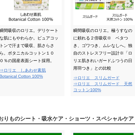
瞬間吸収のロリエ。デリケート
瞬間吸収のロリエ。極うすなの
な肌にもやわらか。ピュアコッ
に頼れる２倍吸収※ ベタつ
トンで汗まで吸収、肌さらさ
き、ゴワつき、ムレなしへ。独
ら。ボタニカルコットン１０
自のストレスフリー設計※「ロ
０％の国産表面シート採用。
リエ肌きれいガードふつうの日
用羽つき」との比較
⇒ロリエ しあわせ素肌
Botanical Cotton 100%
⇒ロリエ スリムガード
⇒ロリエ スリムガード 天然
コットン100%
おりものシート・吸水ケア・ショーツ・スペシャルケア Li