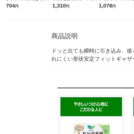
ック370 1個（18枚） 花王
ュームパック（20コ入）3個
ミアム フレッシュシ
704
1,310
1,078
円
円
円
大容量
花王
90g 1本 Haleonジ
商品説明
ドッと出ても瞬時に引き込み、後
れにくい形状安定フィットギャザ