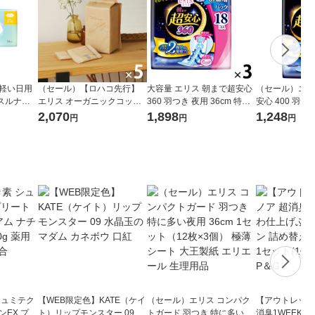
ム軽い日用
（セール）【ロハコ先行】
大容量 エリス 朝まで超安心
（セール）エリ
リスルナフ
エリス オーガニックコット
360 羽つき 夜用 36cm 特に
安心 400 羽つき
入） 大王
ン 羽つき 21cm 多い昼〜ふ
多い日の夜用 ナプキン 3個
特に心配な夜用 
2,070
1,898
1,248
円
円
円
つうの日用 （22枚×5個）素
（18枚×3）大王製紙 生理用
個（10枚×3）
肌のきもち ナチュラルシリ
品
用品
ーズ 生理用品
シュミテク
【WEB限定色】KATE（ケイ
（セール）エリス コンパク
【アウトレット
ンEX プレ
ト）リップモンスター 09 水
トガード 羽つき 特に多い夜
消臭1WEEK 