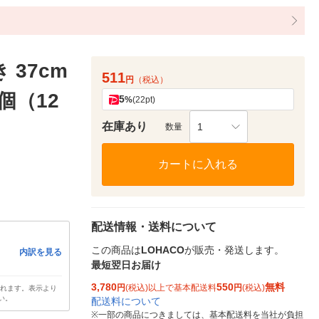
 37cm
511
円
（税込）
個（12
5
%
(22pt)
在庫あり
1
数量
カートに入れる
配送情報・送料について
この商品は
LOHACO
が販売・発送します。
内訳を見る
最短翌日お届け
3,780
550
無料
円
(税込)以上で基本配送料
円
(税込)
されます。表示より
い。
配送料について
※
一部の商品につきましては、基本配送料を当社が負担