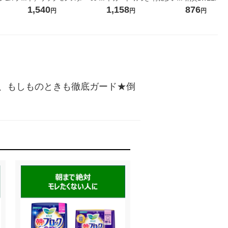
ミント 90
晶玉のマダム カネボウ 口紅
用 36cm 1セット（12枚×3
んわりシャボン
1,540
1,158
876
円
円
円
素配合
個） 極薄シート 大王製紙 エ
大 770mL 1セ
リエール 生理用品
軟剤 P＆G
、もしものときも徹底ガード★倒