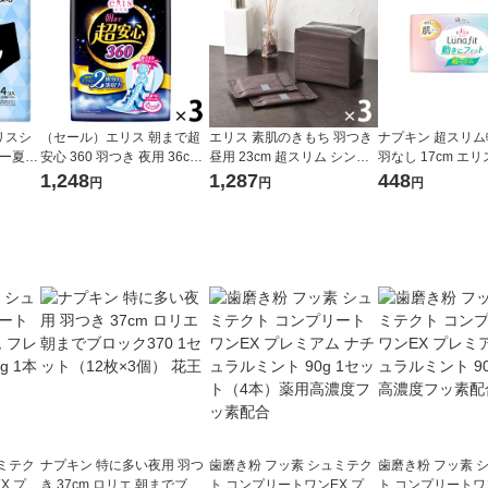
リスシ
（セール）エリス 朝まで超
エリス 素肌のきもち 羽つき
ナプキン 超スリ
ルー夏企
安心 360 羽つき 夜用 36cm
昼用 23cm 超スリム シンプ
羽なし 17cm エ
枚入）
特に多い日の夜用 ナプキン
ルデザイン 3個(20枚×3) ナ
ィット 1個（34枚
1,248
1,287
448
円
円
円
3個（12枚×3）大王製紙 生
プキン 大王製紙 エリエール
製紙
理用品
生理用品
ミテク
ナプキン 特に多い夜用 羽つ
歯磨き粉 フッ素 シュミテク
歯磨き粉 フッ素 
X プレ
き 37cm ロリエ 朝までブロ
ト コンプリートワンEX プレ
ト コンプリートワ