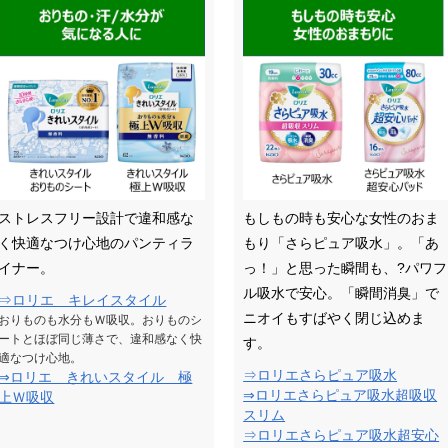
ストレスフリー設計で違和感な
もしもの時も安心な女性のおま
く快適なつけ心地のパンティラ
もり「さらピュア吸水」。「あ
イナー。
っ！」と思った瞬間も、?パワフ
ル吸水で安心。「瞬間消臭」で
⇒ロリエ キレイスタイル
ニオイもすばやく閉じ込めま
おりものも水分もＷ吸収。おりものシ
ートとほぼ同じ薄さで、違和感なく快
す。
適なつけ心地。
⇒ロリエさらピュア吸水
⇒ロリエ きれいスタイル 極
⇒ロリエさらピュア吸水超吸収
上Ｗ吸収
スリム
⇒ロリエさらピュア吸水超安心