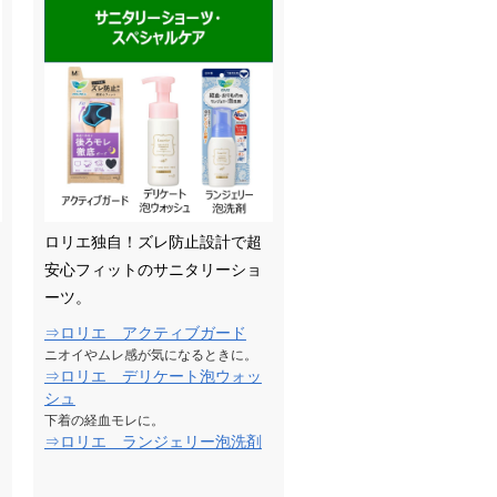
ロリエ独自！ズレ防止設計で超
安心フィットのサニタリーショ
ーツ。
⇒ロリエ アクティブガード
ニオイやムレ感が気になるときに。
⇒ロリエ デリケート泡ウォッ
シュ
下着の経血モレに。
⇒ロリエ ランジェリー泡洗剤