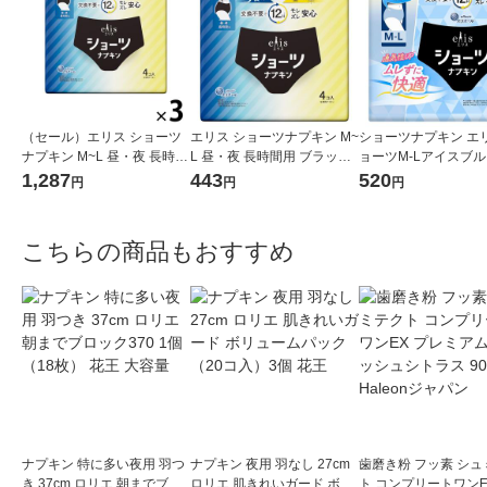
（セール）エリス ショーツ
エリス ショーツナプキン M~
ショーツナプキン エ
ナプキン M~L 昼・夜 長時間
L 昼・夜 長時間用 ブラック
ョーツM-Lアイスブ
用 ブラックカラー 1セット
カラー 1パック（4枚入) 生
画品4枚 1パック（4
1,287
443
520
円
円
円
（4枚入×3パック） 大王製
理用品 大王製紙
大王製紙
紙
こちらの商品もおすすめ
ナプキン 特に多い夜用 羽つ
ナプキン 夜用 羽なし 27cm
歯磨き粉 フッ素 シュ
き 37cm ロリエ 朝までブロ
ロリエ 肌きれいガード ボリ
ト コンプリートワンE