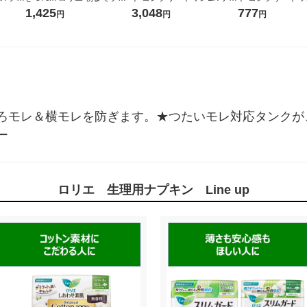
トラス
ック370 1セット（12枚×3
ミアム ナチュラルミント 90
ミアム ナチュラル
1,425
3,048
777
円
円
円
ャパン
個） 花王
g 1セット（4本）薬用高濃
g 薬用高濃度フッ
度フッ素配合
ろモレ＆横モレを防ぎます。★つたいモレ対応タンクが
ー
ロリエ 生理用ナプキン Line up