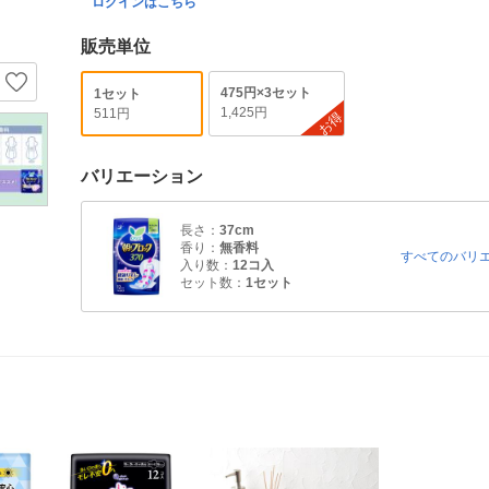
ログインはこちら
販売単位
475円×3セット
1セット
1,425円
511円
お得
バリエーション
長さ：
37cm
香り：
無香料
すべてのバリ
入り数：
12コ入
セット数：
1セット